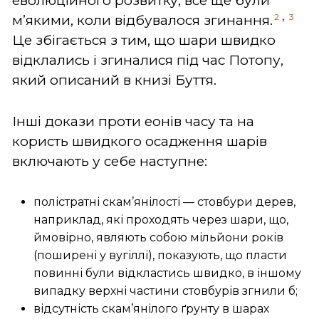
еволюційного розвитку, все ще були
,
2
3
м’якими, коли відбувалося згинання.
Це збігається з тим, що шари швидко
відклались і згиналися під час Потопу,
який описаний в книзі Буття.
Інші докази проти еонів часу та на
користь швидкого осадження шарів
включають у себе наступне:
полістратні скам’янілості — стовбури дерев,
наприклад, які проходять через шари, що,
ймовірно, являють собою мільйони років
(поширені у вугіллі), показують, що пласти
повинні були відкластись швидко, в іншому
випадку верхні частини стовбурів згнили б;
відсутність скам’янілого ґрунту в шарах