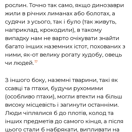
рослин. Точно так само, якщо динозаври
жили в річних лиманах або болотах, а
судячи з усього, так і було (так живуть,
наприклад, крокодили), в такому
випадку нам не варто очікувати знайти
багато інших наземних істот, похованих з
ними, як-от велику рогату худобу, овець
17
чи людей.
З іншого боку, наземні тварини, такі як
ссавці та птахи, будучи рухомими
(особливо птахи), могли втекти на більш
високу місцевість і загинути останніми.
Люди чіплялися б до плотів, колод та
інших предметів до самого кінця, а після
цього стали б набрякати, випливати на