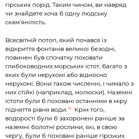
гірських порід. Таким чином, ви навряд
чи знайдете хоча б одну людську
скам’янілість.
Всесвітній потоп, який почався із
відкриття фонтанів великої безодні,
повинен був спочатку поховати
глибоководних морських істот, багато з
яких були нерухомі або відносно
нерухомі. Вони також численні, і чимало з
них стійкі (наприклад, молюски). Наземні
істоти були б поховані останніми в міру
16
підняття рівня води.
Крім того,
водорості були б захоронені раніше за
наземні болотні рослини, які, в свою
чергу, були б поховані раніше гірських