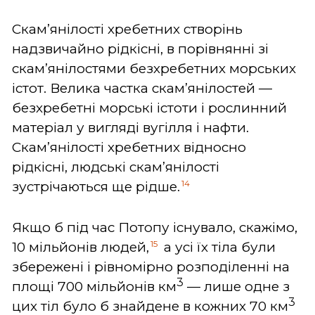
Скам’янілості хребетних створінь
надзвичайно рідкісні, в порівнянні зі
скам’янілостями безхребетних морських
істот. Велика частка скам’янілостей —
безхребетні морські істоти і рослинний
матеріал у вигляді вугілля і нафти.
Скам’янілості хребетних відносно
рідкісні, людські скам’янілості
14
зустрічаються ще рідше.
Якщо б під час Потопу існувало, скажімо,
15
10 мільйонів людей,
а усі їх тіла були
збережені і рівномірно розподіленні на
3
площі 700 мільйонів км
— лише одне з
3
цих тіл було б знайдене в кожних 70 км