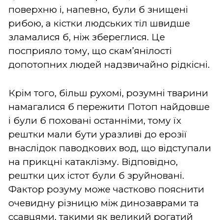
поверхню і, напевно, були б знищені
рибою, а кістки людських тіл швидше
зламалися б, ніж збереглися. Це
посприяло тому, що скам’янілості
допотопних людей надзвичайно рідкісні.
Крім того, більш рухомі, розумні тварини
намагалися б пережити Потоп найдовше
і були б поховані останніми, тому їх
рештки мали бути уразливі до ерозії
внаслідок паводкових вод, що відступали
на прикцні катаклізму. Відповідно,
рештки цих істот були б зруйновані.
Фактор розуму може частково пояснити
очевидну різницю між динозаврами та
ссавцями, такими як великий рогатий