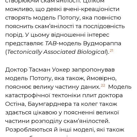
створюючи скам’янілості. Цілком
можливо, що деякі вчені-креаціоністи
створять модель Потопу, яка повністю
пояснить скам’янілості та послідовність
порід. У цьому відношенні інтерес
представляє
TAB
-модель Вудмораппа
21
(
Tectonically Associated Biological
).
Доктор Тасман Уокер запропонував
модель Потопу, яка також, ймовірно,
22
пояснює велику частину даних.
Модель
катастрофічної тектоніки плит доктора
Остіна, Баумгарднера та колег також
здається цікавою у поясненні великої
частини розподілу скам’янілостей.
Розробляються й інші моделі, які також