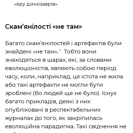
«еру динозаврів».
Скам’янілості «не там»
Багато скам’янілостей і артефактів були
9
знайдені «не там».
Тобто вони
знаходяться в шарах, які, за словами
еволюціоністів, являють собою період
часу, коли, наприклад, ця істота не жила
або такі артефакти не могли бути
зроблені (бо людей ще не було). Існує
багато прикладів, деякі з них
опубліковані в респектабельних
журналах до того, як закріпилась
еволюційна парадигма. Такі свідчення не