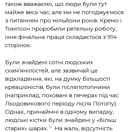
також вважаємо, що люди були тут
майже весь час, але ми не погоджуємося
з питанням про мільйони років. Кремо і
Томпсон проробили ретельну роботу,
їхня фінальна праця складається з 914
сторінок.
Були знайдені сотні людських
скам’янілостей, але зазвичай це
відкладення, які, на думку більшості
креаціоністів, були післяпотопними
(наприклад, поховані в печерах під час
Льодовикового періоду після Потопу).
Однак, принаймні в одному випадку,
людські кістки були знайдені у «більш
13
старих» шарах.
На жаль, відсутність