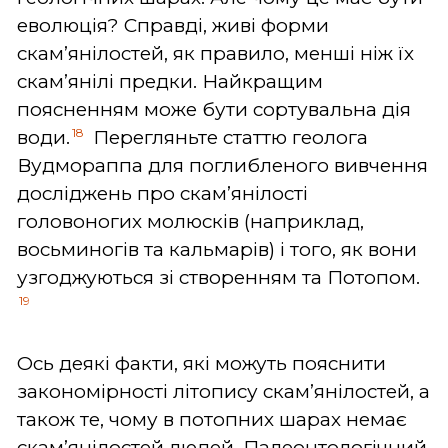
еволюція? Справді, живі форми
скам’янілостей, як правило, менші ніж їх
скам’янілі предки. Найкращим
поясненням може бути сортувальна дія
18
води.
Перегляньте статтю геолога
Вудмораппа для поглибленого вивчення
досліджень про скам’янілості
головоногих молюсків (наприклад,
восьминогів та кальмарів) і того, як вони
узгоджуються зі створенням та Потопом.
19
Ось деякі факти, які можуть пояснити
закономірності літопису скам’янілостей, а
також те, чому в потопних шарах немає
скам’янілостей людей. Палеонтологічний