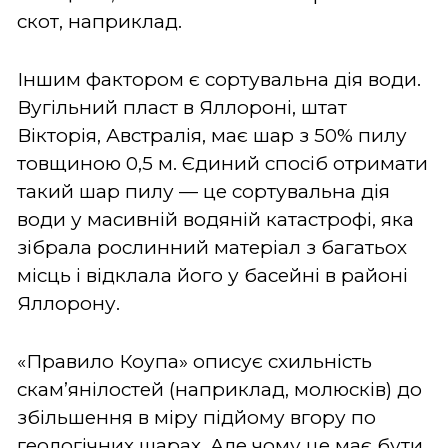
скот, наприклад.
Іншим фактором є сортувальна дія води.
Вугільний пласт в Яллороні, штат
Вікторія, Австралія, має шар з 50% пилу
товщиною 0,5 м. Єдиний спосіб отримати
такий шар пилу — це сортувальна дія
води у масивній водяній катастрофі, яка
зібрала рослинний матеріал з багатьох
місць і відклала його у басейні в районі
Яллорону.
«Правило Коупа» описує схильність
скам’янілостей (наприклад, молюсків) до
збільшення в міру підйому вгору по
геологічних шарах. Але чому це має бути