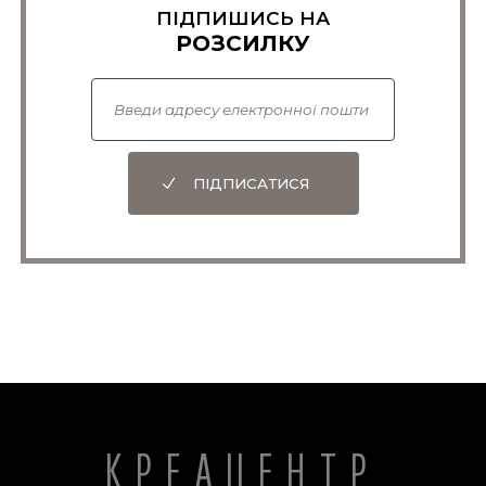
геологів побачити будь-які свідчення Потопу -
ПІДПИШИСЬ НА
вони намагаються пояснити свідоцтва, які
РОЗСИЛКУ
спостерігаються в даний час, процесами, що
відбуваються тільки в даний час. В Біблії є
пророцтво в 2 Петра 3:3-7 щодо цього
невірного підходу в геології, який заперечує
надприродне створення і Потоп.
Woodmorappe, 1983.
ПІДПИСАТИСЯ
Walker, T., A biblical geologic model, Proc. Third
ICC, pp. 581–592, 1994, and Walker, T., The Great
Artesian Basin, Australia, Journal of Creation
10(3):379–390, 1996, creation. com/great-artesian-
basin
Oard, Michael, personal communication
КРЕАЦЕНТР