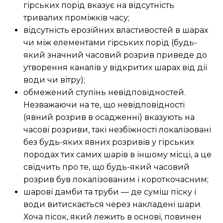
гірських порід вказує на відсутність
тривалих проміжків часу;
відсутність ерозійних властивостей в шарах
чи між елементами гірських порід (будь-
який значний часовий розрив приведе до
утворення каналів у відкритих шарах від дії
води чи вітру);
обмежений ступінь невідповідностей.
Незважаючи на те, що невідповідності
(явний розрив в осадженні) вказують на
часові розриви, такі незбіжності локалізовані
без будь-яких явних розривів у гірських
породах тих самих шарів в іншому місці, а це
свідчить про те, що будь-який часовий
розрив був локалізованим і короткочасним;
шарові дамби та труби — де суміш піску і
води витискається через накладені шари.
Хоча пісок, який лежить в основі, повинен