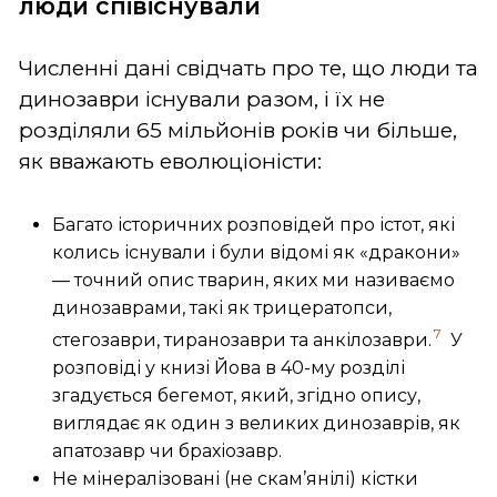
люди співіснували
Численні дані свідчать про те, що люди та
динозаври існували разом, і їх не
розділяли 65 мільйонів років чи більше,
як вважають еволюціоністи:
Багато історичних розповідей про істот, які
колись існували і були відомі як «дракони»
— точний опис тварин, яких ми називаємо
динозаврами, такі як трицератопси,
7
стегозаври, тиранозаври та анкілозаври.
У
розповіді у книзі Йова в 40-му розділі
згадується бегемот, який, згідно опису,
виглядає як один з великих динозаврів, як
апатозавр чи брахіозавр.
Не мінералізовані (не скам’янілі) кістки