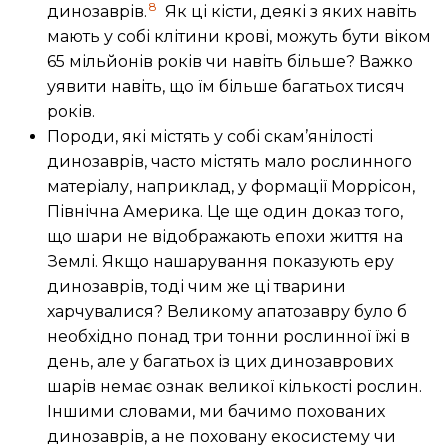
8
динозаврів.
Як ці кісти, деякі з яких навіть
мають у собі клітини крові, можуть бути віком
65 мільйонів років чи навіть більше? Важко
уявити навіть, що їм більше багатьох тисяч
років.
Породи, які містять у собі скам’янілості
динозаврів, часто містять мало рослинного
матеріалу, наприклад, у формації Моррісон,
Північна Америка. Це ще один доказ того,
що шари не відображають епохи життя на
Землі. Якщо нашарування показують еру
динозаврів, тоді чим же ці тварини
харчувалися? Великому апатозавру було б
необхідно понад три тонни рослинної їжі в
день, але у багатьох із цих динозаврових
шарів немає ознак великої кількості рослин.
Іншими словами, ми бачимо похованих
динозаврів, а не поховану екосистему чи