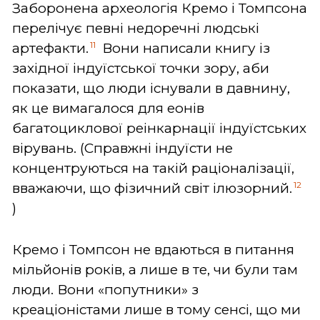
Заборонена археологія Кремо і Томпсона
перелічує певні недоречні людські
11
артефакти.
Вони написали книгу із
західної індуїстської точки зору, аби
показати, що люди існували в давнину,
як це вимагалося для еонів
багатоциклової реінкарнації індуїстських
вірувань. (Справжні індуїсти не
концентруються на такій раціоналізації,
12
вважаючи, що фізичний світ ілюзорний.
)
Кремо і Томпсон не вдаються в питання
мільйонів років, а лише в те, чи були там
люди. Вони «попутники» з
креаціоністами лише в тому сенсі, що ми