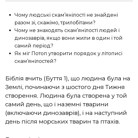
Чому людські скам’янілості не знайдені
разом зі, скажімо, трилобітами?
Чому не знаходять скам’янілості людей і
динозаврів, якщо вони жили в один і той
самий період?
Як міг Потоп утворити порядок у літописі
скам’янілостей?
Біблія вчить (Буття 1), що людина була на
Землі, починаючи з шостого дня Тижня
створення. Людина була створена у той
самий день, що і наземні тварини
(включаючи динозаврів), і на наступний
день після морських тварин та птахів.