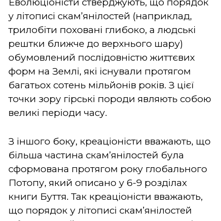
Еволюціоністи стверджують, що порядок
у літописі скам’янілостей (наприклад,
трилобіти поховані глибоко, а людські
рештки ближче до верхнього шару)
обумовлений послідовністю життєвих
форм на Землі, які існували протягом
багатьох сотень мільйонів років. З цієї
точки зору гірські породи являють собою
великі періоди часу.
З іншого боку, креаціоністи вважають, що
більша частина скам’янілостей була
сформована протягом року глобального
Потопу, який описано у 6-9 розділах
книги Буття. Так креаціоністи вважають,
що порядок у літописі скам’янілостей