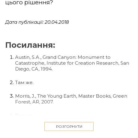
цього рішення?
Дата публікації: 20.04.2018
Посилання:
Austin, S.A., Grand Canyon: Monument to
Catastrophe, Institute for Creation Research, San
Diego, CA, 1994.
Там же.
Morris, J., The Young Earth, Master Books, Green
Forest, AR, 2007.
Там же.
РОЗГОРНУТИ
Raging Waters, video produced by Keziah Videos,
1998, available from Creation Ministries