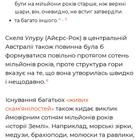
бути на мільйони років старше, ніж верхні
шари, він, очевидно, не встиг затвердіти.
,
4
5
та багато іншого.
Скеля Улуру (Айєрс-Рок) в центральній
Австралії також повинна була б
формуватися повільно протягом сотень
мільйонів років, проте структура гори
вказує на те, що вона утворилась швидко
6
і нещодавно.
Існування багатьох
«живих
скам’янілостей»
також кидає виклик
ймовірним сотням мільйонів років
«історії Землі». Наприклад, морські зірки,
медузи, брахіоподи, молюски та равлики,