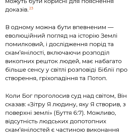
можуть бути корисні для пояснення
23
доказів.
В одному можна бути впевненим —
еволюційний погляд на історію Землі
помилковий, і дослідження порід та
скам’янілості, включаючи розподіл
викопних решток людей, має набагато
більше сенсу у світлі розповіді Біблії про
створення, гріхопадіння та Потоп.
Коли Бог проголосив суд над світом, Він
сказав: «Зітру Я людину, яку Я створив, з
поверхні землі» (Буття 6:7). Можливо,
відсутність людських допотопних
скам’янілостей є частиною виконання