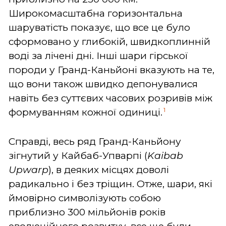
Широкомасштабна горизонтальна
шаруватість показує, що все це було
сформовано у глибокій, швидкоплинній
воді за лічені дні. Інші шари гірської
породи у Гранд-Каньйоні вказують на те,
що вони також швидко депонувалися
навіть без суттєвих часових розривів між
1
формуванням кожної одиниці.
Справді, весь ряд Гранд-Каньйону
зігнутий у Кайбаб-Упварпі (
Kaibab
Upwarp
), в деяких місцях доволі
радикально і без тріщин. Отже, шари, які
ймовірно символізують собою
приблизно 300 мільйонів років