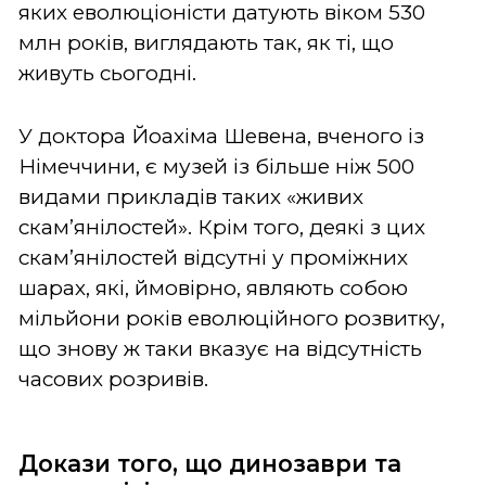
яких еволюціоністи датують віком 530
млн років, виглядають так, як ті, що
живуть сьогодні.
У доктора Йоахіма Шевена, вченого із
Німеччини, є музей із більше ніж 500
видами прикладів таких «живих
скам’янілостей». Крім того, деякі з цих
скам’янілостей відсутні у проміжних
шарах, які, ймовірно, являють собою
мільйони років еволюційного розвитку,
що знову ж таки вказує на відсутність
часових розривів.
Докази того, що динозаври та