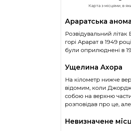
Карта з місцями, в я
Араратська аном
Розвідувальний літак 
горі Арарат в 1949 ро
були оприлюднені в 19
Ущелина Ахора
На кілометр нижче ве
відомим, коли Джордж 
собою на верхню части
розповідав про це, але
Невизначене міс