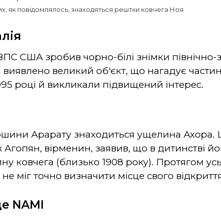
ких, як повідомлялось, знаходяться рештки ковчега Ноя
алія
ВПС США зробив чорно-білі знімки північно-з
ці виявлено великий об'єкт, що нагадує части
95 році й викликали підвищений інтерес.
ршини Арарату знаходиться ущелина Ахора. Ц
Агопян, вірменин, заявив, що в дитинстві йо
ну ковчега (близько 1908 року). Протягом усь
 не міг точно визначити місце свого відкриття
це NAMI