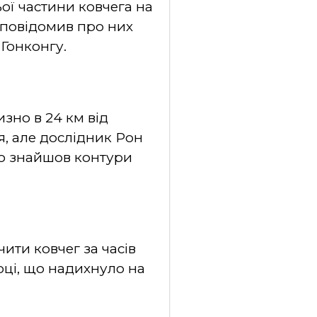
ої частини ковчега на
й повідомив про них
 Гонконгу.
зно в 24 км від
я, але дослідник Рон
що знайшов контури
ити ковчег за часів
оці, що надихнуло на