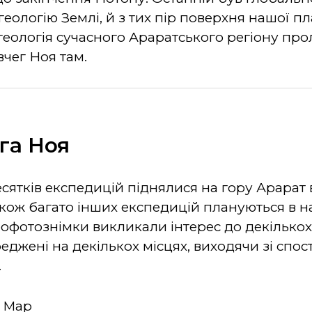
геологію Землі, й з тих пір поверхня нашої 
еологія сучасного Араратського регіону пролл
вчег Ноя там.
га Ноя
десятків експедицій піднялися на гору Арарат 
також багато інших експедицій плануються в 
офотознімки викликали інтерес до декількох 
еджені на декількох місцях, виходячи зі спос
.