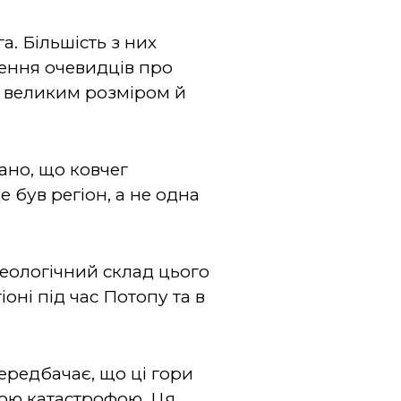
. Більшість з них
чення очевидців про
м великим розміром й
ано, що ковчег
е був регіон, а не одна
геологічний склад цього
оні під час Потопу та в
ередбачає, що ці гори
ною катастрофою. Ця