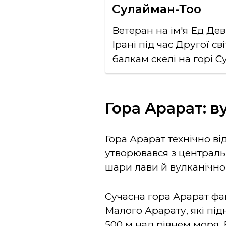
Сулайман-Тоо
Ветеран на ім'я Ед Де
Ірані під час Другої с
балкам скелі на горі 
Гора Арарат: в
Гора Арарат технічно в
утворювався з центральн
шари лави й вулканічног
Сучасна гора Арарат фа
Малого Арарату, які під
500 м над рівнем моря.