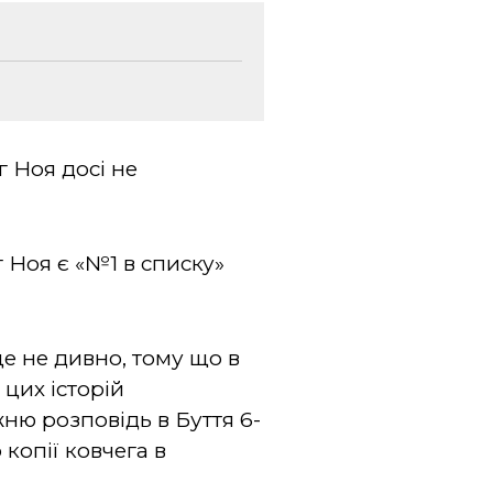
г Ноя досі не
г Ноя є «№1 в списку»
це не дивно, тому що в
 цих історій
жню розповідь в Буття 6-
копії ковчега в