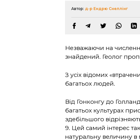
Автор:
д-р Ендрю Снеллінг
Незважаючи на численні 
знайдений. Геолог проп
З усіх відомих «втрачен
багатьох людей.
Від Гонконгу до Голланді
багатьох культурах прису
здебільшого відрізняють
9. Цей самий інтерес та
натуральну величину в 