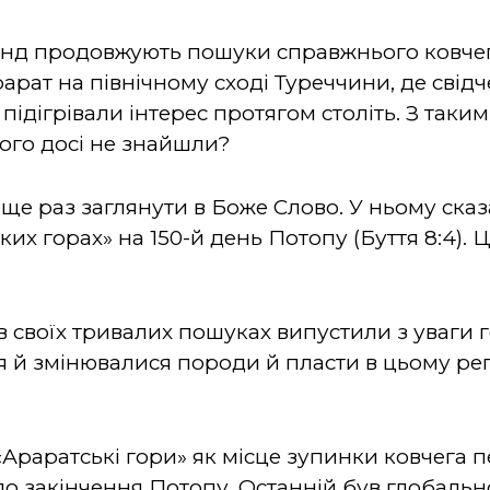
манд продовжують пошуки справжнього ковчега
арат на північному сході Туреччини, де свід
ідігрівали інтерес протягом століть. З таки
його досі не знайшли?
ще раз заглянути в Боже Слово. У ньому сказ
их горах» на 150-й день Потопу (Буття 8:4). Ц
в своїх тривалих пошуках випустили з уваги 
 й змінювалися породи й пласти в цьому регі
Араратські гори» як місце зупинки ковчега п
о закінчення Потопу. Останній був глобаль