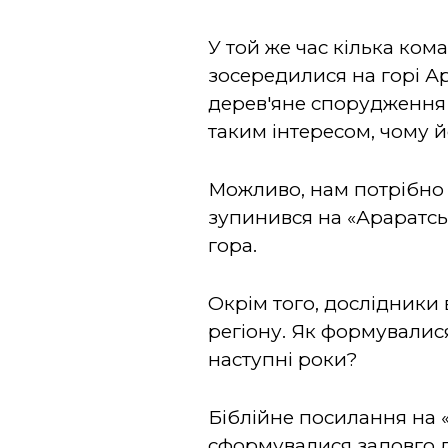
У той же час кілька ко
зосередилися на горі Ар
дерев'яне спорудження п
таким інтересом, чому 
Можливо, нам потрібно 
зупинився на «Араратськ
гора.
Окрім того, дослідники 
регіону. Як формувалися
наступні роки?
Біблійне посилання на «
сформувалися задовго д