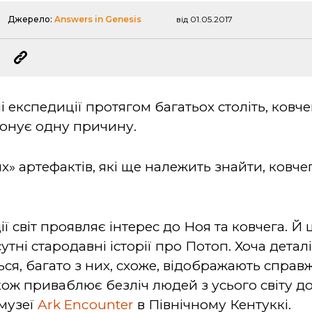
Джерело:
Answers in Genesis
від 01.05.2017
експедиції протягом багатьох століть, ковче
онує одну причину.
их» артефактів, які ще належить знайти, ковче
ї світ проявляє інтерес до Ноя та ковчега. Й 
тні стародавні історії про Потоп. Хоча деталі
ся, багато з них, схоже, відображають справ
кож приваблює безліч людей з усього світу до 
музеї
Ark Encounter
в Північному Кентуккі.