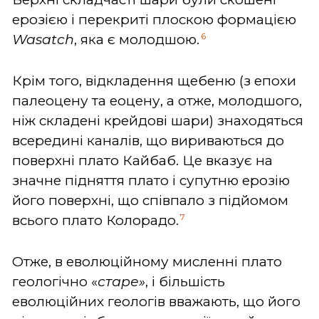
ерозією і перекриті плоскою формацією
6
Wasatch
, яка є молодшою.
Крім того, відкладення щебеню (з епохи
палеоцену та еоцену, а отже, молодшого,
ніж складені крейдові шари) знаходяться
всередині каналів, що вириваються до
поверхні плато Кайбаб. Це вказує на
значне підняття плато і супутню ерозію
його поверхні, що співпало з підйомом
7
всього плато Колорадо.
Отже, в еволюційному мисленні плато
геологічно «
старе»
, і більшість
еволюційних геологів вважають, що його