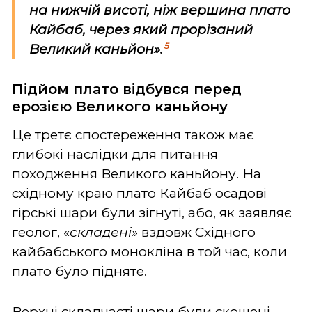
на нижчій висоті, ніж вершина плато
Кайбаб, через який прорізаний
5
Великий каньйон».
Підйом плато відбувся перед
ерозією Великого каньйону
Це третє спостереження також має
глибокі наслідки для питання
походження Великого каньйону. На
східному краю плато Кайбаб осадові
гірські шари були зігнуті, або, як заявляє
геолог, «
складені»
вздовж Східного
кайбабського монокліна в той час, коли
плато було підняте.
Верхні складчасті шари були скошені