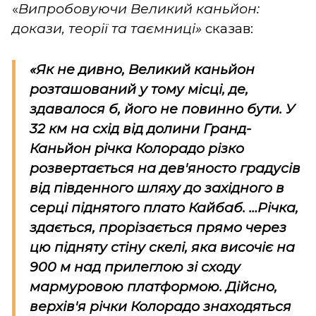
«
Випробовуючи
Великий каньйон:
докази, теорії та таємниці»
сказав:
«Як не дивно, Великий каньйон
розташований у тому місці, де,
здавалося б, його не повинно бути. У
32 км на схід від долини Гранд-
Каньйон річка Колорадо різко
розвертається на дев'яносто градусів
від південного шляху до західного в
серці піднятого плато Кайбаб. …Річка,
здається, прорізається прямо через
цю підняту стіну скелі, яка височіє на
900 м над прилеглою зі сходу
мармуровою платформою. Дійсно,
верхів'я річки Колорадо знаходяться