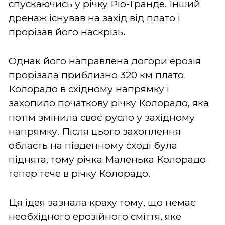
спускаючись у річку Ріо-Гранде. Інший
дренаж існував на захід від плато і
прорізав його наскрізь.
Однак його направлена догори ерозія
прорізала приблизно 320 км плато
Колорадо в східному напрямку і
захопило початкову річку Колорадо, яка
потім змінила своє русло у західному
напрямку. Після цього захоплення
область на південному сході була
піднята, тому річка Маленька Колорадо
тепер тече в річку Колорадо.
Ця ідея зазнала краху тому, що немає
необхідного ерозійного сміття, яке