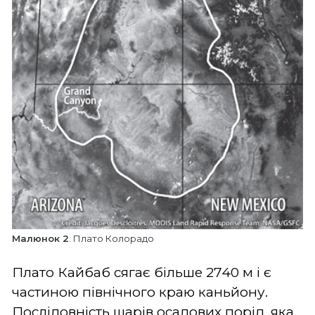
Малюнок 2
. Плато Колорадо
Плато Кайбаб сягає більше 2740 м і є
частиною північного краю каньйону.
Послідовність шарів осадових порід, яка