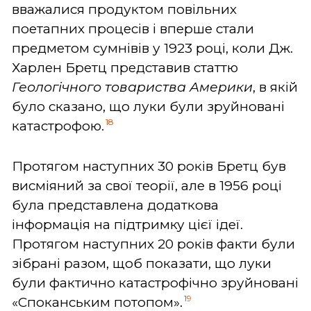
вважалися продуктом повільних
поетапних процесів і вперше стали
предметом сумнівів у 1923 році, коли Дж.
Харлен Бретц представив статтю
Геологічного товариства Америки
, в якій
було сказано, що луки були зруйновані
18
катастрофою.
Протягом наступних 30 років Бретц був
висміяний за свої теорії, але в 1956 році
була представлена додаткова
інформація на підтримку цієї ідеї.
Протягом наступних 20 років факти були
зібрані разом, щоб показати, що луки
були фактично катастрофічно зруйновані
19
«Споканським потопом».