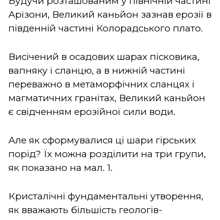
Будучи розташованим у північній частині
Арізони, Великий каньйон зазнав ерозії в
південній частині Колорадського плато.
Висічений в осадових шарах пісковика,
вапняку і сланцю, а в нижній частині
переважно в метаморфічних сланцях і
магматичних гранітах, Великий каньйон
є свідченням ерозійної сили води.
Але як сформувалися ці шари гірських
порід? Їх можна розділити на три групи,
як показано на мал. 1.
Кристалічні фундаментальні утворення,
як вважають більшість геологів-