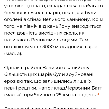
утворює ці плато, складається з набагато
більшої кількості шарів, ніж ті, які були
оголені в стінах Великого каньйону. Крім
того, на північ від каньйону знаходиться
послідовність висхідних скель, які
називають Великими сходами. Там
оголюються ще 3000 м осадових шарів
(мал. 3).
Однак в районі Великого каньйону
більшість цих шарів були зруйновані
ерозією так, що залишились лише їх
певні рештки, наприклад,Червоний Батт
3
(мал. 4), приблизно в 25 км на південь.
Еродовані шари від Великих сходів на