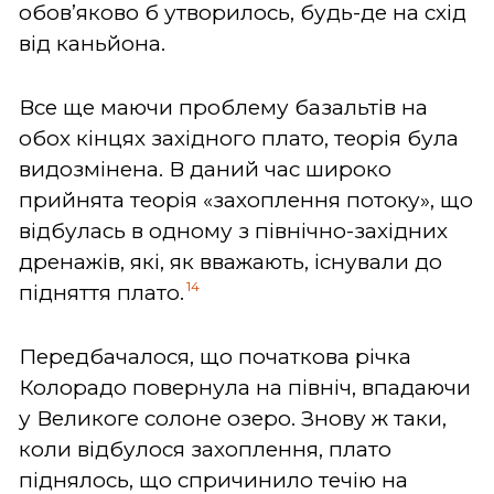
обов’яково б утворилось, будь-де на схід
від каньйона.
Все ще маючи проблему базальтів на
обох кінцях західного плато, теорія була
видозмінена. В даний час широко
прийнята теорія «захоплення потоку», що
відбулась в одному з північно-західних
дренажів, які, як вважають, існували до
14
підняття плато.
Передбачалося, що початкова річка
Колорадо повернула на північ, впадаючи
у Великоге солоне озеро. Знову ж таки,
коли відбулося захоплення, плато
піднялось, що спричинило течію на