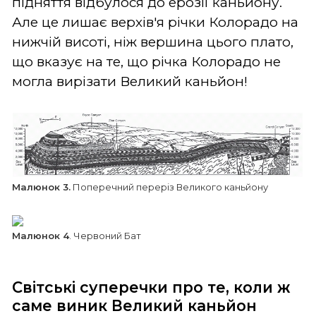
підняття відбулося до ерозії каньйону.
Але це лишає верхів'я річки Колорадо на
нижчій висоті, ніж вершина цього плато,
що вказує на те, що річка Колорадо не
могла вирізати Великий каньйон!
Малюнок 3.
Поперечний переріз Великого каньйону
Малюнок 4
. Червоний Бат
Світські суперечки про те, коли ж
саме виник Великий каньйон