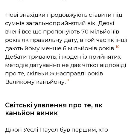
Нові знахідки продовжують ставити під
сумнів загальноприйнятий вік. Деякі
вчені все ще пропонують 70 мільйонів
років як правильну дату, в той час як інші
10
дають йому менше 6 мільйонів років.
Дебати тривають, і жоден із прийнятих
методів датування не дає чіткої відповіді
про те, скільки ж насправді років
11
Великому каньйону.
Світські уявлення
про те, як
каньйон виник
Джон Уеслі Пауел був першим, хто