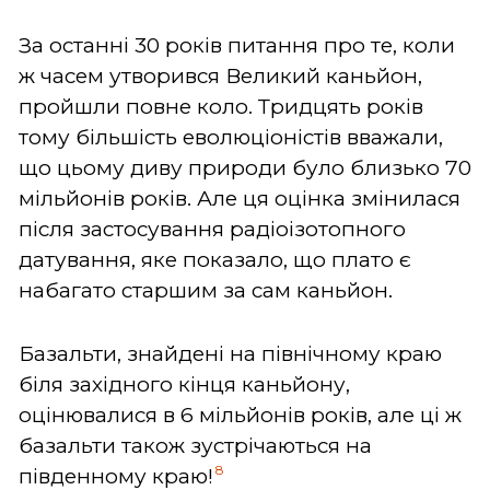
За останні 30 років питання про те, коли
ж часем утворився Великий каньйон,
пройшли повне коло. Тридцять років
тому більшість еволюціоністів вважали,
що цьому диву природи було близько 70
мільйонів років. Але ця оцінка змінилася
після застосування радіоізотопного
датування, яке показало, що плато є
набагато старшим за сам каньйон.
Базальти, знайдені на північному краю
біля західного кінця каньйону,
оцінювалися в 6 мільйонів років, але ці ж
базальти також зустрічаються на
8
південному краю!