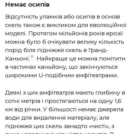
Немає осипів
Відсутність уламків або осипів в основі
скель також є викликом для еволюційної
моделі. Протягом мільйонів років ерозії
можна було б очікувати велику кількість
порід біля підніжжя скель в Гранд-
17
Каньоні.
Найкраще це можна помітити
в частинах каньйону, що закінчуються
широкими U-подібним амфітеатрами.
Деякі з цих амфітеатрів мають глибину в
сотні метрів і простягаються на одну 1,6
км від річки. У більшості немає джерела
води для видалення матеріалу, але
підніжжя цих скель занадто «чисті», з