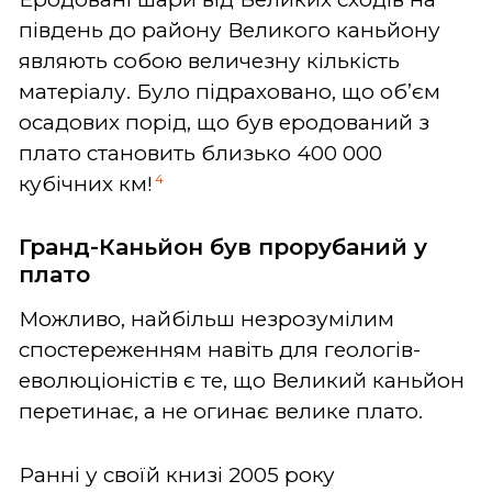
південь до району Великого каньйону
являють собою величезну кількість
матеріалу. Було підраховано, що об’єм
осадових порід, що був еродований з
плато становить близько 400 000
4
кубічних км!
Гранд-Каньйон був прорубаний у
плато
Можливо, найбільш незрозумілим
спостереженням навіть для геологів-
еволюціоністів є те, що Великий каньйон
перетинає, а не огинає велике плато.
Ранні у своїй книзі 2005 року