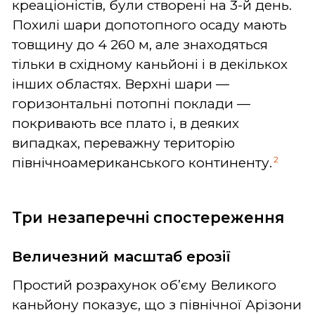
креаціоністів, були створені на 3-й день.
Похилі шари допотопного осаду мають
товщину до 4 260 м, але знаходяться
тільки в східному каньйоні і в декількох
інших областях. Верхні шари —
горизонтальні потопні поклади —
покривають все плато і, в деяких
випадках, переважну територію
2
північноамериканського континенту.
Три незаперечні спостереження
Величезний масштаб ерозії
Простий розрахунок об’єму Великого
каньйону показує, що з північної Арізони