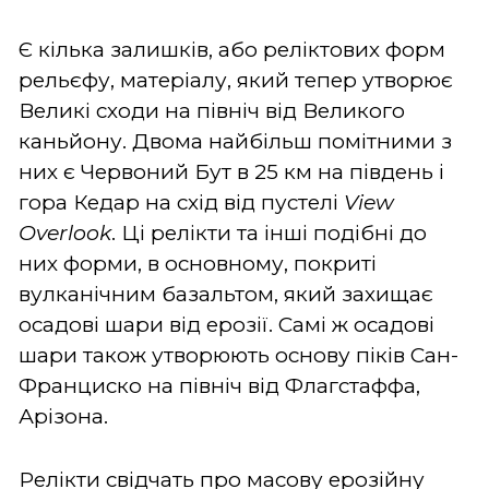
Є кілька залишків, або реліктових форм
рельєфу, матеріалу, який тепер утворює
Великі сходи на північ від Великого
каньйону. Двома найбільш помітними з
них є Червоний Бут в 25 км на південь і
гора Кедар на схід від пустелі
View
Overlook
. Ці релікти та інші подібні до
них форми, в основному, покриті
вулканічним базальтом, який захищає
осадові шари від ерозії. Самі ж осадові
шари також утворюють основу піків Сан-
Франциско на північ від Флагстаффа,
Арізона.
Релікти свідчать про масову ерозійну