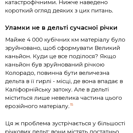
катастрофічними. Нижче наведено
короткий огляд деяких з цих питань.
Уламки не в дельт
і сучасної річки
Майже 4 000 кубічних км матеріалу було
зруйновано, щоб сформувати Великий
каньйон. Куди це все поділося? Якщо
каньйон був зруйнований річкою
Колорадо, повинна бути величезна
дельта в її гирлі - місці, де вона впадає в
Каліфорнійську затоку. Але в дельті
міститься лише невелика частина цього
15
ерозійного матеріалу.
Ця ж проблема зустрічається у більшості
річкових дельт: вони містять достатньо