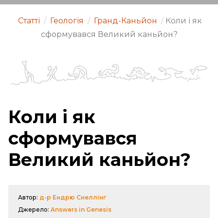
Статті
/
Геологія
/
Гранд-Каньйон
/
Коли і як
сформувався Великий каньйон?
Коли і як
сформувався
Великий каньйон?
Автор:
д-р Ендрю Снеллінг
Джерело:
Answers in Genesis