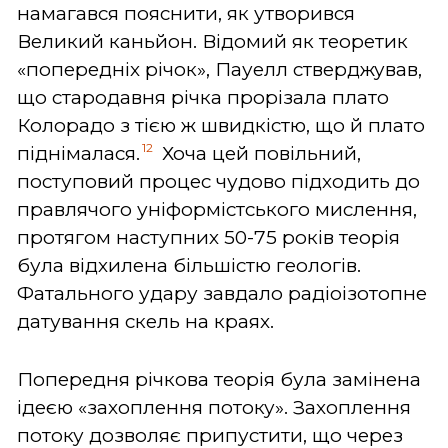
намагався пояснити, як утворився
Великий каньйон. Відомий як теоретик
«попередніх річок», Пауелл стверджував,
що стародавня річка прорізала плато
Колорадо з тією ж швидкістю, що й плато
12
піднімалася.
Хоча цей повільний,
поступовий процес чудово підходить до
правлячого уніформістського мислення,
протягом наступних 50-75 років теорія
була відхилена більшістю геологів.
Фатального удару завдало радіоізотопне
датування скель на краях.
Попередня річкова теорія була замінена
ідеєю «захоплення потоку». Захоплення
потоку дозволяє припустити, що через