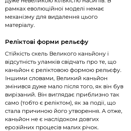
дуже невеликою кількістю насипів. В
рамках еволюційної моделі немає
механізму для видалення цього
матеріалу.
Реліктові форми рельєфу
Стійкість скель Великого каньйону і
відсутність уламків свідчать про те, що
каньйон є реліктовою формою рельєфу.
Іншими словами, Великий каньйон
змінився дуже мало після того, як він був
вирізаний. Він виглядає приблизно так
само (тобто є реліктом), як за події, що
стала причиною його утворення. А отже,
каньйон не є наслідоком довгих
ерозійних процесів малих річок.