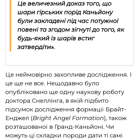
Це величезний доказ того, що
шари гірських порід Каньйону
були закладені під час потужної
повені та згодом зігнуті до того, як
будь-який із шарів встиг
затвердіти».
Це неймовірно захопливе дослідження. І
це ще не все. Нещодавно було
опубліковано ще одну наукову роботу
доктора Снеллінга, в якій підбито
підсумок дослідження формації Брайт-
Енджел (
Bright Angel Formation
), також
розташованої в Гранд-Каньйоні. Чи
можуть ці складки породи дати ті самі