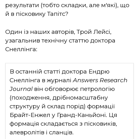
результати (тобто складки, але м'які), що
й в пісковику Тапітс?
Один із наших авторів, Трой Лейсі,
узагальнив технічну статтю доктора
Снеллінга:
В останній статті доктора Ендрю
Снеллінга в журналі
Answers Research
Journal
він обговорює петрологію
(походження, дрібномасштабну
структуру й склад порід) формації
Брайт-Енжел у Гранд-Каньйоні. Ця
формація складається з пісковиків,
алевролітів і сланців.