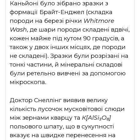
Каньйоні було зібрано зразки з
формації Брайт-Енджел (складка
породи на березі річки
Whitmore
Wash
, де шари породи складені вдвічі,
кожен майже під кутом 90 градусів, а
також у двох інших місцях, де породи
не складені). Зразки були розрізані на
тонкі частини, й мінеральні складові
були ретельно вивчені за допомогою
мікроскопа.
Доктор Снеллінг виявив велику
кількість лусочок мусковітової слюди
між зернами кварцу та
К[AlSi₃O₈]
польового шпату, що в сукупності
вказує на швидке перенесення на