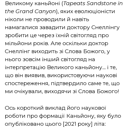
Великому каньйоні (
Tapeats Sandstone in
the Grand Canyon
), яких еволюціоністи
ніколи не проводили й навіть
намагалися завадити доктору Снеллінгу
зробити це через їхній світогляд про
мільйони років. Але оскільки доктор
Снеллінг виходить зі Слова Божого, у
нього зовсім інший світогляд на
інтерпретацію Великого каньйону... і те,
що він виявив, використовуючи наукові
спостереження, підтвердило саме те, що
ми очікували, виходячи зі Слова Божого!
Ось короткий виклад його наукової
роботи про формації Каньйону, яку було
опубліковано цього [2021 року] літа: