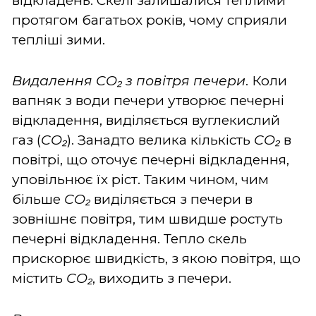
відкладень. Скелі залишалися теплими
протягом багатьох років, чому сприяли
тепліші зими.
Видалення CO₂ з повітря печери
. Коли
вапняк з води печери утворює печерні
відкладення, виділяється вуглекислий
газ (
CO₂
). Занадто велика кількість
CO₂
в
повітрі, що оточує печерні відкладення,
уповільнює їх ріст. Таким чином, чим
більше
CO₂
виділяється з печери в
зовнішнє повітря, тим швидше ростуть
печерні відкладення. Тепло скель
прискорює швидкість, з якою повітря, що
містить
CO₂
, виходить з печери.