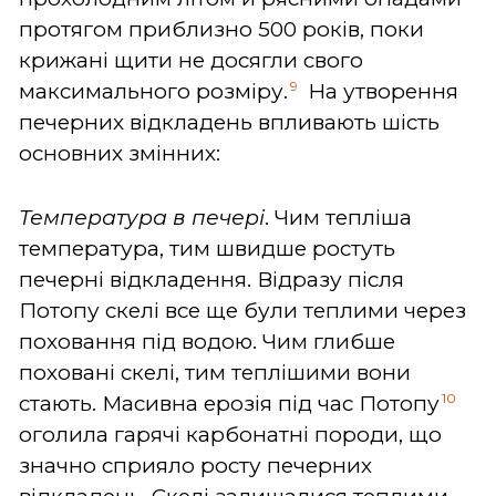
протягом приблизно 500 років, поки
крижані щити не досягли свого
9
максимального розміру.
На утворення
печерних відкладень впливають шість
основних змінних:
Температура в печері
. Чим тепліша
температура, тим швидше ростуть
печерні відкладення. Відразу після
Потопу скелі все ще були теплими через
поховання під водою. Чим глибше
поховані скелі, тим теплішими вони
10
стають. Масивна ерозія під час Потопу
оголила гарячі карбонатні породи, що
значно сприяло росту печерних