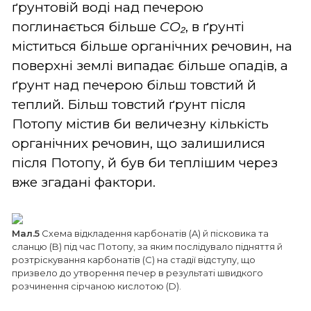
ґрунтовій воді над печерою
поглинається більше
CO₂
, в ґрунті
міститься більше органічних речовин, на
поверхні землі випадає більше опадів, а
ґрунт над печерою більш товстий й
теплий. Більш товстий ґрунт після
Потопу містив би величезну кількість
органічних речовин, що залишилися
після Потопу, й був би теплішим через
вже згадані фактори.
Мал.5
Схема відкладення карбонатів (A) й пісковика та
сланцю (B) під час Потопу, за яким послідувало підняття й
розтріскування карбонатів (C) на стадії відступу, що
призвело до утворення печер в результаті швидкого
розчинення сірчаною кислотою (D).