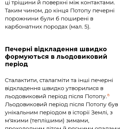
ці тріщини й поверхні між контактами.
Таким чином, до кінця Потопу печерні
порожнини були б поширені в
карбонатних породах (мал. 5).
Печерні відкладення швидко
формуються в льодовиковий
період
Сталактити, сталагміти та інші печерні
відкладення швидко утворилися в
8
льодовиковий період після Потопу.
Льодовиковий період після Потопу був
унікальним періодом в історії Землі, з
м'якими (теплішими) зимами,
прохолодним літом й рясними опадами