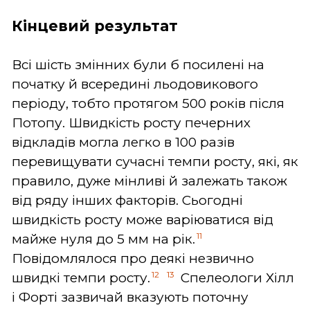
Кінцевий результат
Всі шість змінних були б посилені на
початку й всередині льодовикового
періоду, тобто протягом 500 років після
Потопу. Швидкість росту печерних
відкладів могла легко в 100 разів
перевищувати сучасні темпи росту, які, як
правило, дуже мінливі й залежать також
від ряду інших факторів. Сьогодні
швидкість росту може варіюватися від
11
майже нуля до 5 мм на рік.
Повідомлялося про деякі незвично
12
13
швидкі темпи росту.
Спелеологи Хілл
і Форті зазвичай вказують поточну