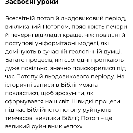
Засвоєні уроки
Всесвітній потоп й льодовиковий період,
викликаний Потопом, пояснюють печери
й печерні відклади краще, ніж повільні й
поступові уніформітарні моделі, які
домінують в сучасній геологічній думці.
Багато процесів, які сьогодні протікають
дуже повільно, значно прискорилися під
час Потопу й льодовикового періоду. На
історичні записи в Біблії можна
покластися, щоб зрозуміти, як
сформувався наш світ. Швидкі процеси
під час Біблійного потопу руйнують
тимчасові виклики Біблії; Потоп – це
великий руйнівник «епох».