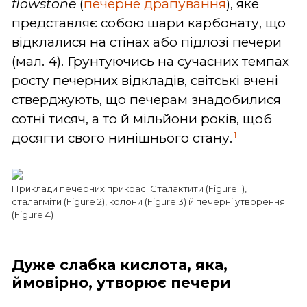
flowstone
(
печерне драпування
), яке
представляє собою шари карбонату, що
відклалися на стінах або підлозі печери
(мал. 4). Грунтуючись на сучасних темпах
росту печерних відкладів, світські вчені
стверджують, що печерам знадобилися
сотні тисяч, а то й мільйони років, щоб
1
досягти свого нинішнього стану.
Приклади печерних прикрас. Сталактити (Figure 1),
сталагміти (Figure 2), колони (Figure 3) й печерні утворення
(Figure 4)
Дуже слабка кислота, яка,
ймовірно, утворює печери