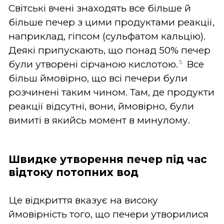
Світські вчені знаходять все більше й
більше печер з цими продуктами реакції,
наприклад, гіпсом (сульфатом кальцію).
Деякі припускають, що понад 50% печер
5
були утворені сірчаною кислотою.
Все
більш ймовірно, що всі печери були
розчинені таким чином. Там, де продукти
реакції відсутні, вони, ймовірно, були
вимиті в якийсь момент в минулому.
Швидке утворення печер під час
відтоку потопних вод
Це відкриття вказує на високу
ймовірність того, що печери утворилися