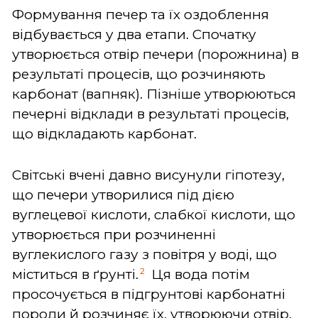
Формування печер та їх оздоблення
відбувається у два етапи. Спочатку
утворюється отвір печери (порожнина) в
результаті процесів, що розчиняють
карбонат (вапняк). Пізніше утворюються
печерні відклади в результаті процесів,
що відкладають карбонат.
Світські вчені давно висунули гіпотезу,
що печери утворилися під дією
вуглецевої кислоти, слабкої кислоти, що
утворюється при розчиненні
вуглекислого газу з повітря у воді, що
2
міститься в ґрунті.
Ця вода потім
просочується в підгрунтові карбонатні
породи й розчиняє їх, утворюючи отвір,