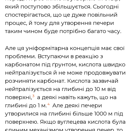
який поступово збільшується. Сьогодні
спостерігається, що це дуже повільний
процес, й тому для утворення печери
таким чином буде потрібно багато часу.
Але ця уніформітарна концепція має свої
проблеми. Вступаючи в реакцію з
карбонатом під ґрунтом, кислота швидко
нейтралізується й не може продовжувати
розчиняти карбонат. Кислота зазвичай
нейтралізується на глибині до 10 м від
3
поверхні,
а деякі навіть кажуть, що на
4
глибині до 1 м.
Але деякі печери
утворилися на глибині більше 1000 м під
поверхнею. Якщо вуглецева кислота була
єдиним механізмом утворення печер, то