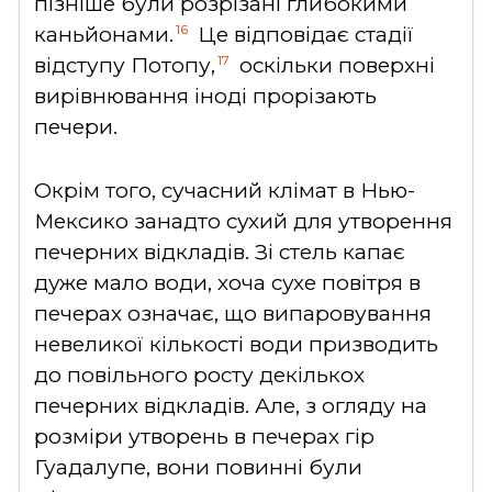
пізніше були розрізані глибокими
16
каньйонами.
Це відповідає стадії
17
відступу Потопу,
оскільки поверхні
вирівнювання іноді прорізають
печери.
Окрім того, сучасний клімат в Нью-
Мексико занадто сухий для утворення
печерних відкладів. Зі стель капає
дуже мало води, хоча сухе повітря в
печерах означає, що випаровування
невеликої кількості води призводить
до повільного росту декількох
печерних відкладів. Але, з огляду на
розміри утворень в печерах гір
Гуадалупе, вони повинні були