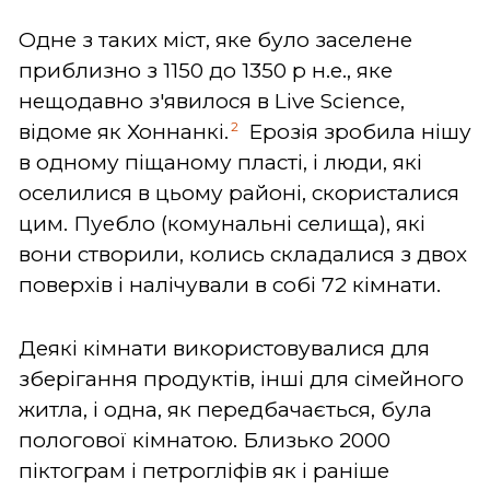
Одне з таких міст, яке було заселене
приблизно з 1150 до 1350 р н.е., яке
нещодавно з'явилося в Live Science,
2
відоме як Хоннанкі.
Ерозія зробила нішу
в одному піщаному пласті, і люди, які
оселилися в цьому районі, скористалися
цим. Пуебло (комунальні селища), які
вони створили, колись складалися з двох
поверхів і налічували в собі 72 кімнати.
Деякі кімнати використовувалися для
зберігання продуктів, інші для сімейного
житла, і одна, як передбачається, була
пологової кімнатою. Близько 2000
піктограм і петрогліфів як і раніше