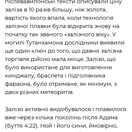
післявавилонські тексти описували ціну
заліза в 10 разів більшу, ніж золота,
вартість якого впала, коли технологія
залізної плавки була відкрита знову на
початку так званого «залізного віку». У
могилі Тутанхамона дослідники виявили
ще один ключ до того, що давня залізна
торгівля дійсно мала місце. Залізо, що
було використане для виготовлення
кинджалу, браслета і підголівника
фараона, було отримане, як мінімум, з
двох різних метеоритів.
Залізо активно видобувалося і плавилося
вже через кілька поколінь після Адама
(Буття 4:22). Ной і його сини, ймовірно,