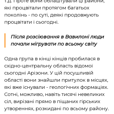
т.д. Проте вони облаштували ці райони,
які процвітали протягом багатьох
поколінь - по суті, деякі продовжують
процвітати і сьогодні.
Після розсіювання в Вавилоні люди
почали мігрувати по всьому світу
Одна група в кінці кінців пробилася в
східно-центральну область відомої
сьогодні Арізони. У цій посушливій
області вони знайшли притулок в місцях,
які вже існували - геологічних формаціях.
Сотні, можливо, навіть тисячі невеликих
сіл, вирізані прямо в піщаних гірських
утвореннях, розкидані по всьому району.