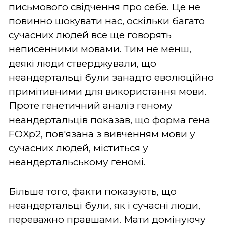
письмового свідчення про себе. Це не
повинно шокувати нас, оскільки багато
сучасних людей все ще говорять
неписенними мовами. Тим не менш,
деякі люди стверджували, що
неандертальці були занадто еволюційно
примітивними для використання мови.
Проте генетичний аналіз геному
неандертальців показав, що форма гена
FOXp2, пов'язана з вивченням мови у
сучасних людей, міститься у
неандертальському геномі.
Більше того, факти показують, що
неандертальці були, як і сучасні люди,
переважно правшами. Мати домінуючу