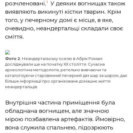
1
розчленовані.
У деяких вогнищах також
виявляють викинуті кістки тварин. Крім
того, у печерному домі є місце, в яке,
очевидно, неандертальці складали своє
сміття.
Фото 2
. Неандертальську оселю в Абрік Романі
досліджували ще на початку ХХ століття. Сучасна
археологічна методологія, ретельно вивчаючи та
каталогізуючи старовинний печерний дім шар за шаром, дає
більше інформації про організоване домашнє життя
неандертальців.
Внутрішня частина приміщення була
обладнана вогнищем, але значною
мірою позбавлена артефактів. Ймовірно,
вона служила спальнею, підозрюють