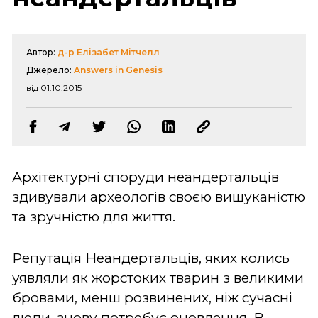
Автор:
д-р Елізабет Мітчелл
Джерело:
Answers in Genesis
від 01.10.2015
Архітектурні споруди неандертальців
здивували археологів своєю вишуканістю
та зручністю для життя.
Репутація Неандертальців, яких колись
уявляли як жорстоких тварин з великими
бровами, менш розвинених, ніж сучасні
люди, знову потребує оновлення. В