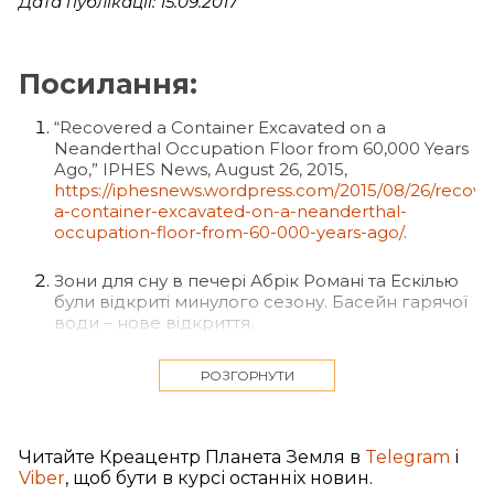
Дата публікації: 15.09.2017
Посилання:
“Recovered a Container Excavated on a
Neanderthal Occupation Floor from 60,000 Years
Ago,” IPHES News, August 26, 2015,
https://iphesnews.wordpress.com/2015/08/26/recove
a-container-excavated-on-a-neanderthal-
occupation-floor-from-60-000-years-ago/
.
Зони для сну в печері Абрік Романі та Ескілью
були відкриті минулого сезону. Басейн гарячої
води – нове відкриття.
Jennifer Viegas, “Neanderthal’s Cozy Bedroom
РОЗГОРНУТИ
Unearthed,” Discovery News, August 6, 2010,
http://news.discovery.com/history/archaeology/nean
bedroom-house.htm
.
Читайте Креацентр Планета Земля в
Telegram
і
Viber
, щоб бути в курсі останніх новин.
Це підтверджено розкопками у Франції (див.