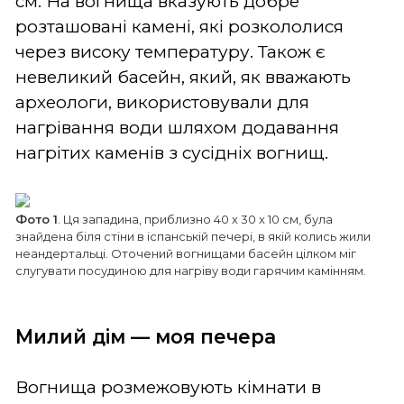
см. На вогнища вказують добре
розташовані камені, які розкололися
через високу температуру. Також є
невеликий басейн, який, як вважають
археологи, використовували для
нагрівання води шляхом додавання
нагрітих каменів з сусідніх вогнищ.
Фото 1
. Ця западина, приблизно 40 х 30 х 10 см, була
знайдена біля стіни в іспанській печері, в якій колись жили
неандертальці. Оточений вогнищами басейн цілком міг
слугувати посудиною для нагріву води гарячим камінням.
Милий дім — моя печера
Вогнища розмежовують кімнати в