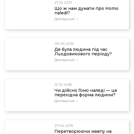
27.10.2017
Що ж нам думати про Homo
naledi?
Докладніше
09.09.2019
Де була людина під час
Льодовикового періоду?
Докладніше
12.10.2018
Чи дійсно Гомо наледі — це
перехідна форма людини?
Докладніше
27.04.2019
Перетворюючи мавпу на