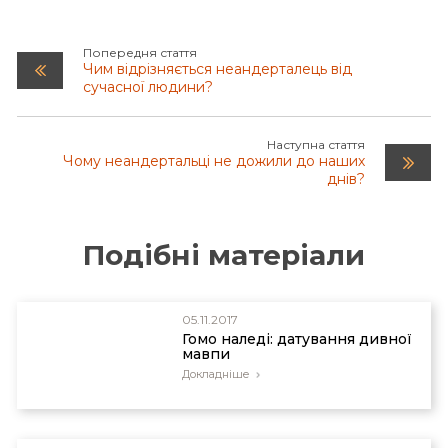
“Neanderthal Burials Confirmed as Ancient
Ritual”) та Курдистані на півночі Іраку (див. “The
Skeletons of Shanidar Cave”).
Попередня стаття
Чим відрізняється неандерталець від
сучасної людини?
Наступна стаття
Чому неандертальці не дожили до наших
днів?
Подібні матеріали
05.11.2017
Гомо наледі: датування дивної
мавпи
Докладніше