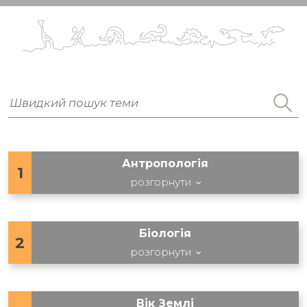
Антропологія
1
розгорнути
Біологія
2
розгорнути
Вік Землі