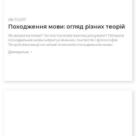
08.11.2017
Походження мови: огляд різних теорій
Як виникла мова? Чи могла мова еволюціонувати? Питання
походження мови інтригує вчених, лінгвістів і філософів.
Теорія еволюції не може пояснити походження мови.
Докладніше