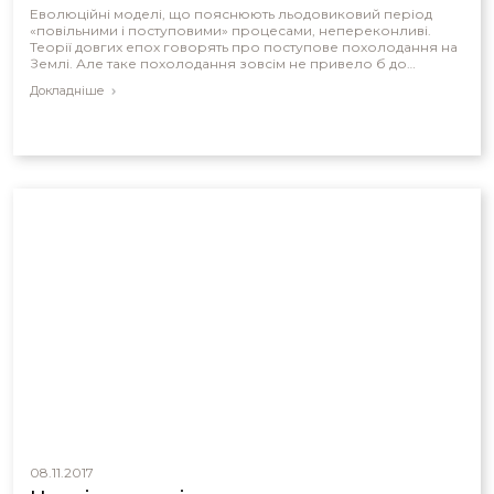
Еволюційні моделі, що пояснюють льодовиковий період
«повільними і поступовими» процесами, непереконливі.
Теорії довгих епох говорять про поступове похолодання на
Землі. Але таке похолодання зовсім не привело б до
льодовикового періоду.
Докладніше
08.11.2017