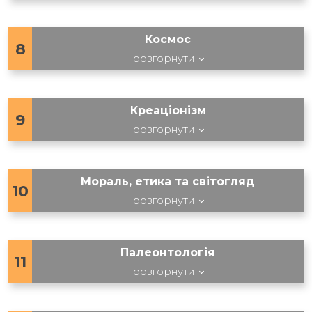
Космос
8
розгорнути
Креаціонізм
9
розгорнути
Мораль, етика та світогляд
10
розгорнути
Палеонтологія
11
розгорнути