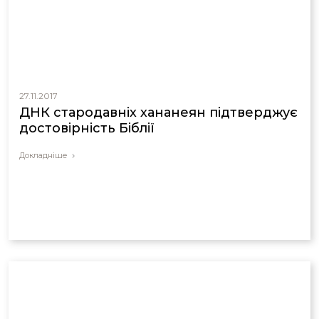
27.11.2017
ДНК стародавніх хананеян підтверджує
достовірність Біблії
Докладніше