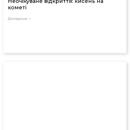
Неочікуване відкриття: кисень на
кометі
Докладніше