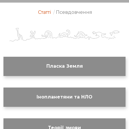
Статті
/
Псевдовчення
Пласка Земля
Інопланетяни та НЛО
Теорії змови