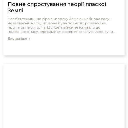
Повне спростування теорії пласкої
Землі
Нас бентежить, що віра в «плоску Землю» набирає силу,
незважаючи на те, що вона була повністю розвінчана
протягом тисячоліть. Цієї ідеї майже не існувало до
недавнього часу, але саме ця конкретна галузь лженауки
набирає обертів.
Докладніше