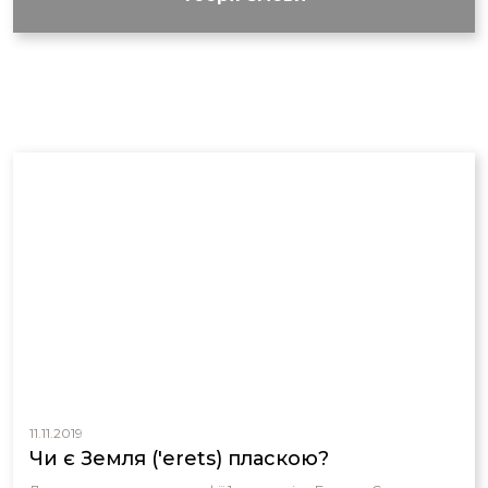
11.11.2019
Чи є Земля ('erets) пласкою?