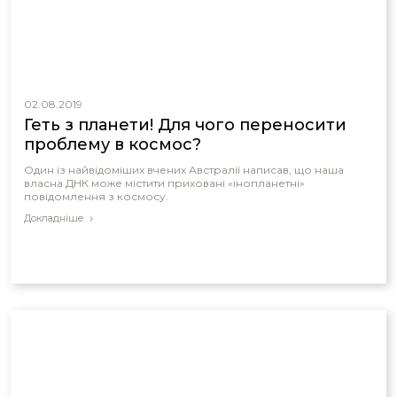
02.08.2019
Геть з планети! Для чого переносити
проблему в космос?
Один із найвідоміших вчених Австралії написав, що наша
власна ДНК може містити приховані «інопланетні»
повідомлення з космосу.
Докладніше