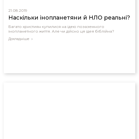
21.08.2019
Наскільки інопланетяни й НЛО реальні?
Багато християн купилися на ідею позаземного
інопланетного життя. Але чи дійсно ця ідея біблійна?
Докладніше