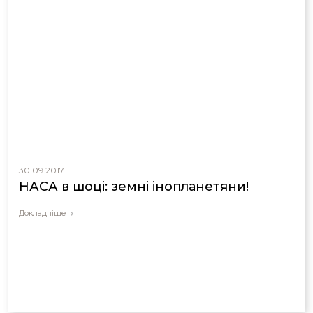
30.09.2017
НАСА в шоці: земні інопланетяни!
Докладніше