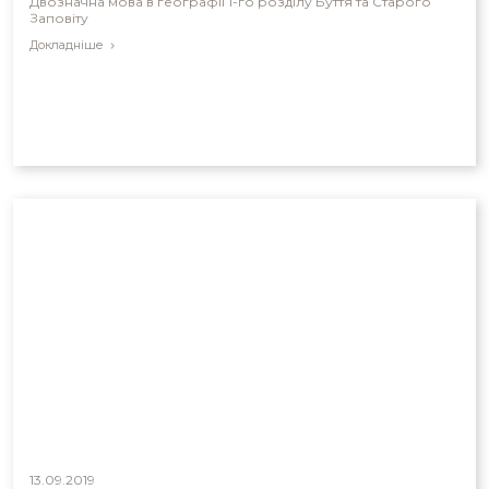
Двозначна мова в географії 1-го розділу Буття та Старого
Заповіту
Докладніше
13.09.2019