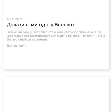
12.08.2019
Докази є: ми одні у Всесвіті
Невже ми одні у Всесвіті? Є там інші істоти, подібні нам? Над
цим питанням розмірковували майже всі люди, в тому числі й
багато серйозних вчених.
Докладніше