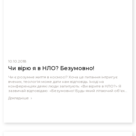
10.10.2018
Чи вірю я в НЛО? Безумовно!
Чи є розумне життя в космосі? Хоча це питання інтригує
вчених, теологія може дати нам відповідь. Іноді на
конференціях деякі люди запитують: «Ви вірите в НЛО?» Я
зазвичай відповідаю: «Безумовно! Будь-який літаючий об'єкт,
який не може бути ідентифікований, є НЛО».
Докладніше