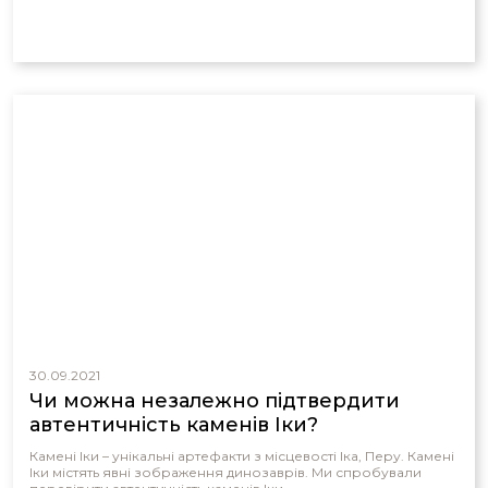
30.09.2021
Чи можна незалежно підтвердити
автентичність каменів Іки?
Камені Іки – унікальні артефакти з місцевості Іка, Перу. Камені
Іки містять явні зображення динозаврів. Ми спробували