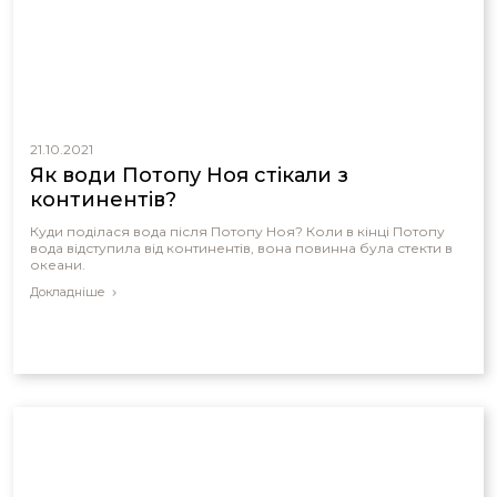
21.10.2021
Як води Потопу Ноя стікали з
континентів?
Куди поділася вода після Потопу Ноя? Коли в кінці Потопу
вода відступила від континентів, вона повинна була стекти в
океани.
Докладніше