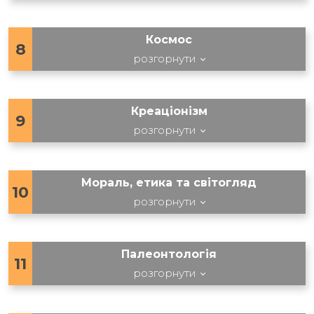
Космос
8
розгорнути
Креаціонізм
9
розгорнути
Мораль, етика та світогляд
10
розгорнути
Палеонтологія
11
розгорнути