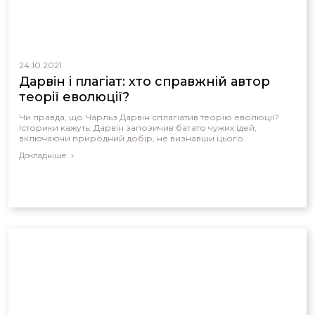
24.10.2021
Дарвін і плагіат: хто справжній автор
теорії еволюції?
Чи правда, що Чарльз Дарвін сплагіатив теорію еволюції?
Історики кажуть: Дарвін запозичив багато чужих ідей,
включаючи природний добір, не визнавши цього.
Докладніше