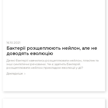
16.10.2021
Бактерії розщеплюють нейлон, але не
доводять еволюцію
Деякі бактерії навчились розщеплювати нейлон, пластик та
інші синтетичні речовини. Чи є здатніть бактерій
розщеплювати нейлон прикладом еволюції у дії?
Докладніше