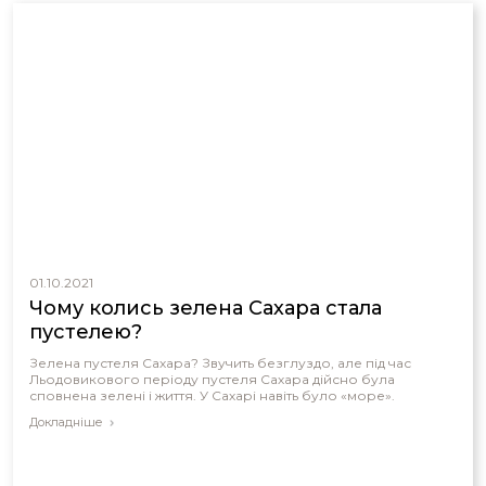
01.10.2021
Чому колись зелена Сахара стала
пустелею?
Зелена пустеля Сахара? Звучить безглуздо, але під час
Льодовикового періоду пустеля Сахара дійсно була
сповнена зелені і життя. У Сахарі навіть було «море».
Докладніше