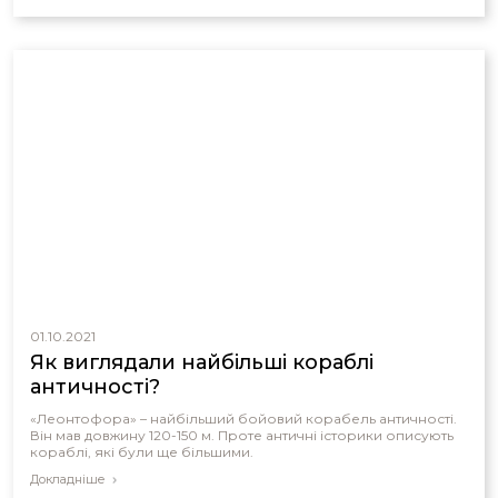
01.10.2021
Як виглядали найбільші кораблі
античності?
«Леонтофора» – найбільший бойовий корабель античності.
Він мав довжину 120-150 м. Проте античні історики описують
кораблі, які були ще більшими.
Докладніше