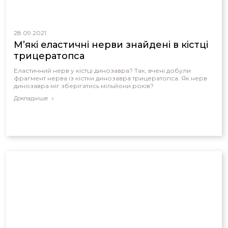
28.09.2021
М’які еластичні нерви знайдені в кістці
трицератопса
Еластичний нерв у кістці динозавра? Так, вчені добули
фрагмент нерва із кістки динозавра трицератопса. Як нерв
динозавра міг зберігатись мільйони років?
Докладніше