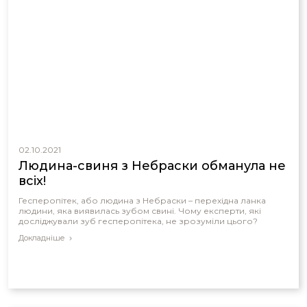
02.10.2021
Людина-свиня з Небраски обманула не
всіх!
Гесперопітек, або людина з Небраски – перехідна ланка
людини, яка виявилась зубом свині. Чому експерти, які
досліджували зуб гесперопітека, не зрозуміли цього?
Докладніше