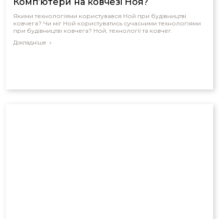
Комп’ютери на ковчезі Ноя?
Якими технологіями користувався Ной при будівництві
ковчега? Чи міг Ной користуватись сучасними технологіями
при будівництві ковчега? Ной, технології та ковчег.
Докладніше