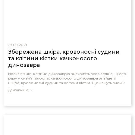
27.09.2021
Збережена шкіра, кровоносні судини
та клітини кістки качконосого
динозавра
Нескам'янілі клітини динозаврів знаходять все частіше. Цього
разу у скам’янілостях качконосого динозавра знайдені
шкіра, кровоносні судини та клітини кістки. Що кажуть вчені?
Докладніше