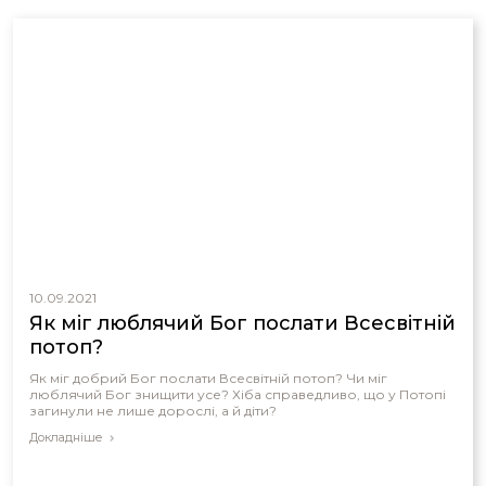
10.09.2021
Як міг люблячий Бог послати Всесвітній
потоп?
Як міг добрий Бог послати Всесвітній потоп? Чи міг
люблячий Бог знищити усе? Хіба справедливо, що у Потопі
загинули не лише дорослі, а й діти?
Докладніше