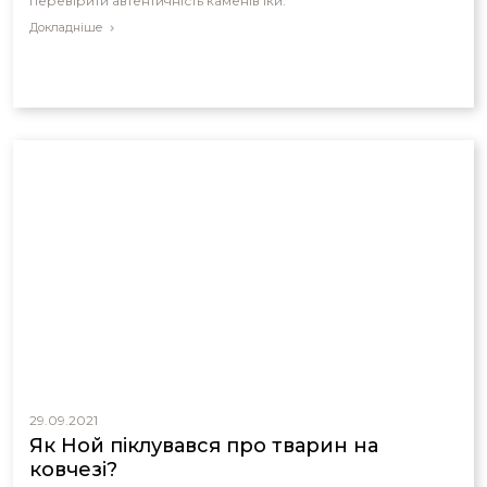
перевірити автентичність каменів Іки.
Докладніше
29.09.2021
Як Ной піклувався про тварин на
ковчезі?