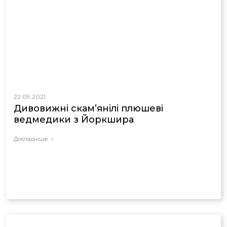
22.09.2021
Дивовижні скам’янілі плюшеві
ведмедики з Йоркшира
Докладніше