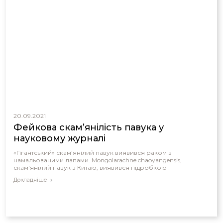
20.09.2021
Фейкова скам’янілість павука у
науковому журналі
«Гігантський» скам'янілий павук виявився раком з
намальованими лапами. Mongolarachne chaoyangensis,
скам'янілий павук з Китаю, виявився підробкою
Докладніше