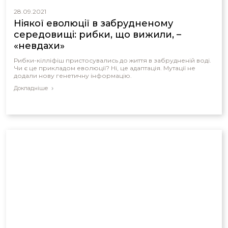
28.09.2021
Ніякої еволюції в забрудненому
середовищі: рибки, що вижили, –
«невдахи»
Рибки-кілліфіш пристосувались до життя в забрудненій воді.
Чи є це прикладом еволюції? Ні, це адаптація. Мутації не
додали нову генетичну інформацію.
Докладніше