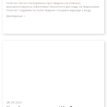
Ной міг легко піклуватись про тварин на ковчезі,
використовуючи ефективні технології догляду за тваринами.
Ной міг годувати та поїти тварин і скидати відходи у воду.
Докладніше
28.09.2021