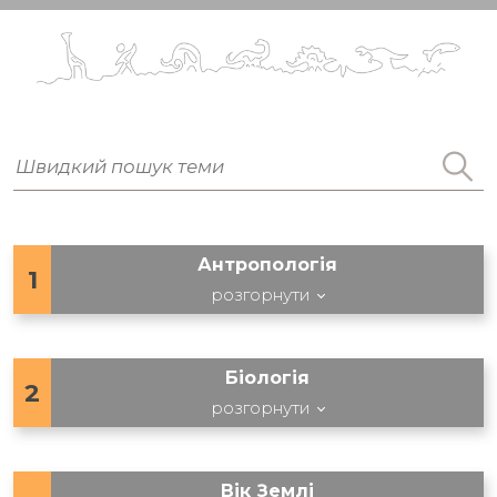
Антропологія
1
розгорнути
Біологія
2
розгорнути
Вік Землі