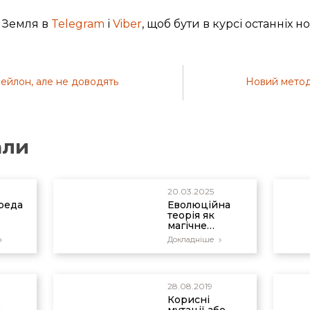
 Земля в
Telegram
і
Viber
, щоб бути в курсі останніх н
ейлон, але не доводять
Новий метод
али
20.03.2025
реда
Еволюційна
теорія як
магічне
ий
мислення
Докладніше
чинив
ю
28.08.2019
Корисні