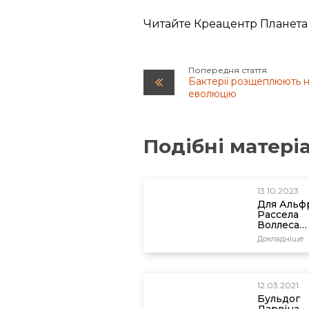
Читайте Креацентр Планета
Попередня стаття
Бактерії розщеплюють н
еволюцію
Подібні матері
13.10.2023
Для Альф
Рассела
Воллеса
природн
Докладніше
добір від
двері в
телеологі
12.03.2021
Бульдог