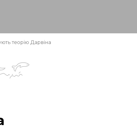
ують теорію Дарвіна
а