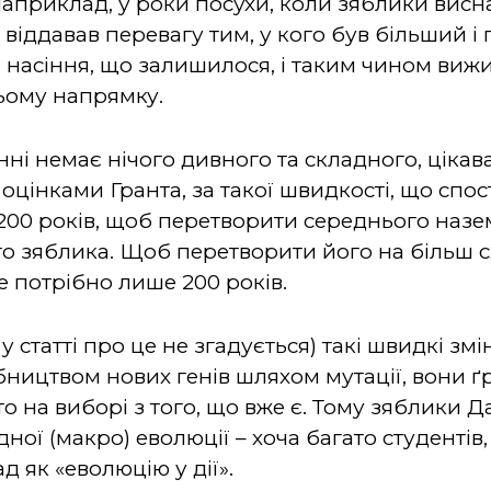
априклад, у роки посухи, коли зяблики висн
р віддавав перевагу тим, у кого був більший 
 насіння, що залишилося, і таким чином вижи
ьому напрямку.
ні немає нічого дивного та складного, цікава
 оцінками Гранта, за такої швидкості, що спос
 200 років, щоб перетворити середнього назе
го зяблика. Щоб перетворити його на більш 
е потрібно лише 200 років.
 у статті про це не згадується) такі швидкі з
бництвом нових генів шляхом мутації, вони ґ
о на виборі з того, що вже є. Тому зяблики Д
ної (макро) еволюції – хоча багато студентів
 як «еволюцію у дії».