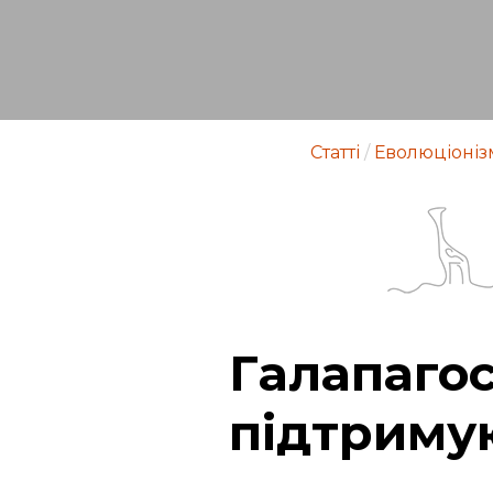
Статті
/
Еволюціоніз
Галапагос
підтриму