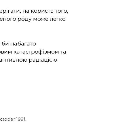
рігати, на користь того,
реного роду може легко
 би набагато
ковим катастрофізмом та
даптивною радіацією
October 1991.