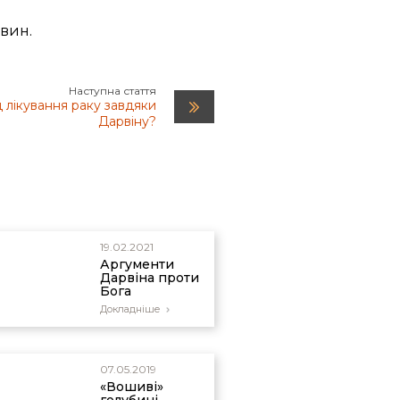
овин.
Наступна стаття
 лікування раку завдяки
Дарвіну?
19.02.2021
Аргументи
Дарвіна проти
Бога
Докладніше
07.05.2019
«Вошиві»