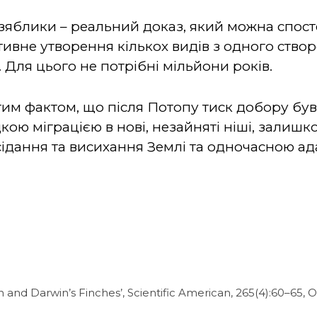
 зяблики – реальний доказ, який можна спосте
тивне утворення кількох видів з одного ство
ь. Для цього не потрібні мільйони років.
им фактом, що після Потопу тиск добору був
кою міграцією в нові, незайняті ніші, залиш
осідання та висихання Землі та одночасною а
on and Darwin’s Finches’, Scientific American, 265(4):60–65, 