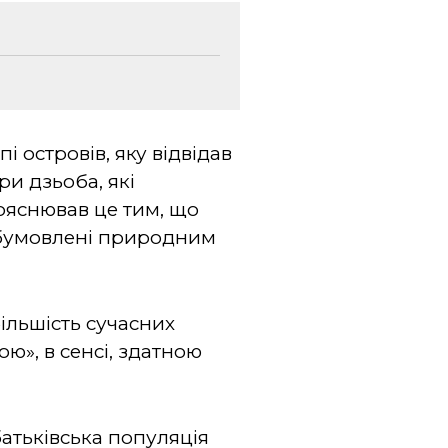
 островів, яку відвідав
ри дзьоба, які
пояснював це тим, що
 обумовлені природним
ільшість сучасних
ою», в сенсі, здатною
батьківська популяція