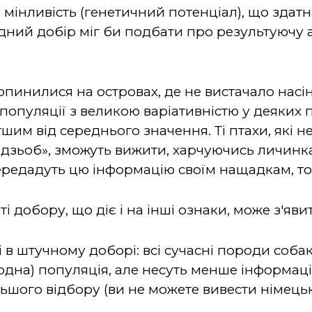
мінливість (генетичний потенціал), що здатн
дний добір міг би подбати про результуючу а
опинилися на островах, де не вистачало насі
популяції з великою варіативністю у деяких 
шим від середнього значення. Ті птахи, які не
 дзьоб», зможуть вижити, харчуючись личинка
редадуть цю інформацію своїм нащадкам, тод
і добору, що діє і на інші ознаки, може з'яви
і в штучному доборі: всі сучасні породи собак
одна) популяція, але несуть менше інформації
шого відбору (ви не можете вивести німецько