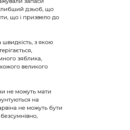
ажували запаси
і глибший дзьоб, що
ти, що і призвело до
 швидкість, з якою
терігається,
много зяблика,
схожого великого
міни не можуть мати
рунтуються на
арвіна не можуть бути
, безсумнівно,