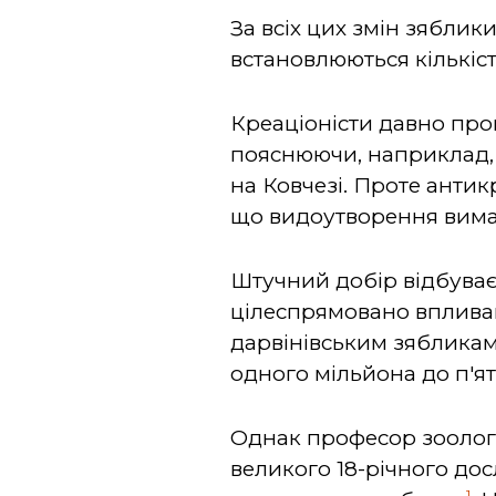
За всіх цих змін зяблик
встановлюються кількіст
Креаціоністи давно проп
пояснюючи, наприклад, п
на Ковчезі. Проте антик
що видоутворення вимаг
Штучний добір відбуває
цілеспрямовано впливаю
дарвінівським зябликам,
одного мільйона до п'ят
Однак професор зоологі
великого 18-річного досл
1