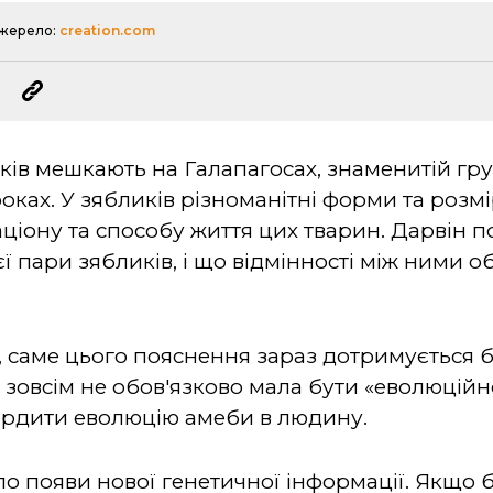
жерело:
creation.com
ів мешкають на Галапагосах, знаменитій групі
роках. У зябликів різноманітні форми та розмі
аціону та способу життя цих тварин. Дарвін 
ї пари зябликів, і що відмінності між ними
 саме цього пояснення зараз дотримується б
на зовсім не обов'язково мала бути «еволюційн
ердити еволюцію амеби в людину.
ло появи нової генетичної інформації. Якщо 