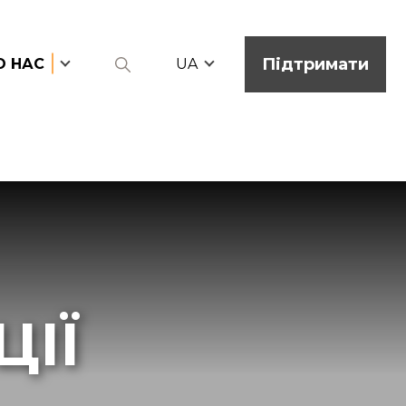
Підтримати
О НАС
UA
ІЇ