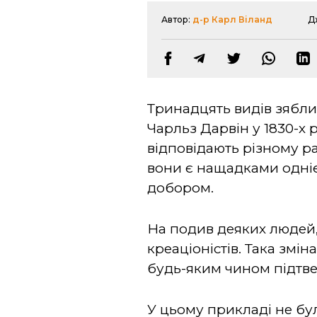
Автор:
д-р Карл Віланд
Д
Тринадцять видів зяблик
Чарльз Дарвін у 1830-х 
відповідають різному р
вони є нащадками одніє
добором.
На подив деяких людей,
креаціоністів. Така змі
будь-яким чином підтв
У цьому прикладі не бу