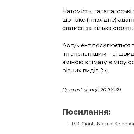
Натомість, галапагоські
що таке (низхідне) адап
статися за кілька століт
Аргумент посилюється т
інтенсивнішим – зі швид
зміною клімату в міру 
різних видів їжі.
Дата публікації: 20.11.2021
Посилання:
P.R. Grant, ‘Natural Selecti