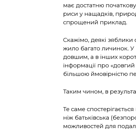
має достатню початкову 
риси у нащадків, приро
спрощений приклад.
Скажімо, деякі зяблики 
жило багато личинок. У 
довшим, а в інших корот
інформації про «довгий
більшою ймовірністю пе
Таким чином, в результат
Те саме спостерігається 
ніж батьківська (безпор
можливостей для подаль