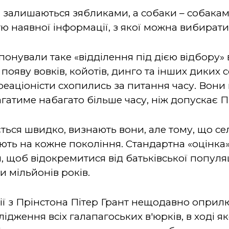
и залишаються зябликами, а собаки – собакам
ю наявної інформації, з якої можна вибирати
онували таке «відділення під дією відбору» в
ояву вовків, койотів, динго та інших диких 
реаціоністи схопились за питання часу. Вони
атиме набагато більше часу, ніж допускає П
ться швидко, визнають вони, але тому, що с
ть на кожне покоління. Стандартна «оцінка»
 щоб відокремитися від батьківської популяц
и мільйонів років.
ї з Прінстона Пітер Грант нещодавно оприл
ідження всіх галапагоських в'юрків, в ході як