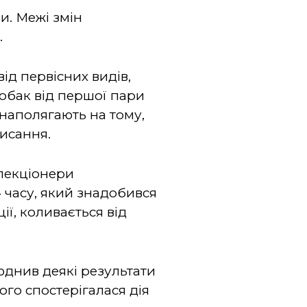
и. Межі змін
.
ід первісних видів,
собак від першої пари
 наполягають на тому,
исання.
елекціонери
 часу, який знадобився
ії, коливається від
юднив деякі результати
ого спостерігалася дія