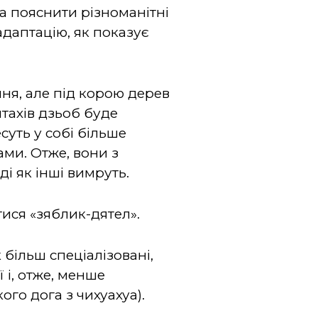
а пояснити різноманітні
даптацію, як показує
ння, але під корою дерев
птахів дзьоб буде
суть у собі більше
ми. Отже, вони з
і як інші вимруть.
тися «зяблик-дятел».
 більш спеціалізовані,
 і, отже, менше
го дога з чихуахуа).