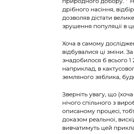
природного добору.
Н
дрібного насіння, відбі
дозволяв дістати велике
зрушення популяції в ц
Хоча в самому досліджен
відбувалися ці зміни. За
знадобилося б всього 1
наприклад, в кактусово
земляного зяблика, буд
Зверніть увагу, що (хоча
нічого спільного з виро
описаному процесі, тобт
доказом реальної, висхід
вивчатимуть цей приклад