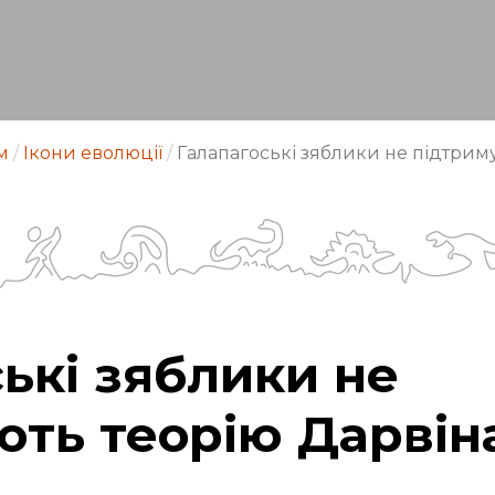
м
/
Ікони еволюції
/
Галапагоські зяблики не підтрим
ькі зяблики не
ють теорію Дарвін