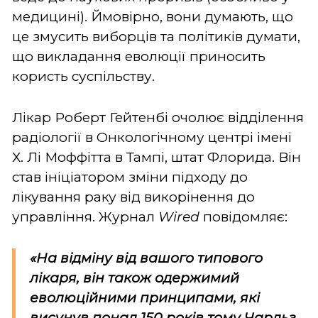
медицині). Ймовірно, вони думають, що
це змусить виборців та політиків думати,
що викладання еволюції приносить
користь суспільству.
Лікар Роберт Гейтенбі очолює відділення
радіології в Онкологічному центрі імені
Х. Лі Моффітта в Тампі, штат Флорида. Він
став ініціатором зміни підходу до
лікування раку від викорінення до
управління. Журнал
Wired
повідомляє:
«На відміну від вашого типового
лікаря, він також одержимий
еволюційними принципами, які
висунув понад 150 років тому Чарльз