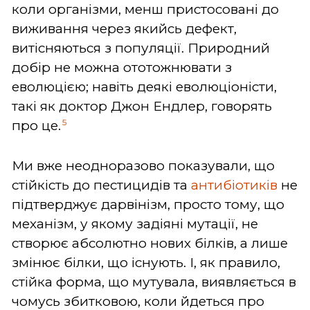
коли організми, менш пристосовані до
виживання через якийсь дефект,
витісняються з популяції. Природний
добір не можна ототожнювати з
еволюцією; навіть деякі еволюціоністи,
такі як доктор Джон Ендлер, говорять
5
про це.
Ми вже неодноразово показували, що
стійкість до пестицидів та
антибіотиків
не
підтверджує дарвінізм, просто тому, що
механізм, у якому задіяні мутації, не
створює абсолютно нових білків, а лише
змінює білки, що існують. І, як правило,
стійка форма, що мутувала, виявляється в
чомусь збитковою, коли йдеться про