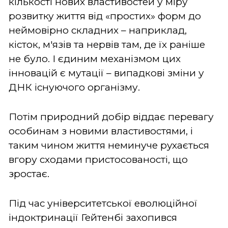
кількості нових властивостей у міру
розвитку життя від «простих» форм до
неймовірно складних – наприклад,
кісток, м'язів та нервів там, де їх раніше
не було. І єдиним механізмом цих
інновацій є мутації – випадкові зміни у
ДНК існуючого організму.
Потім природний добір віддає перевагу
особинам з новими властивостями, і
таким чином життя неминуче рухається
вгору сходами пристосованості, що
зростає.
Під час університетської еволюційної
індоктринації Гейтенбі захопився