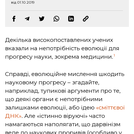
від 01.10.2019
Декілька високопоставлених учених
вказали на непотрібність еволюції для
1
прогресу науки, зокрема медицини.
Справді, еволюційне мислення шкодить
науковому прогресу – згадайте,
наприклад, тупикові аргументи про те,
що деякі органи є непотрібними
залишками еволюції, або ідею
«сміттєвої
ДНК»
. Але «істинно віруючі» часто
намагаються наполягати, що дарвінізм
веде до наукових проривів (особливо у