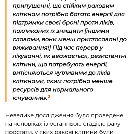
припущенні, що стійким раковим
клітинам потрібно багато енергії для
підтримки своєї броні проти ліків,
покликаних їх знищити [іншими
словами, вони менш пристосовані до
виживання!] Під час перерв у
лікуванні, як вважається, резистентні
клітини, що потребують енергії,
витісняються чутливими до ліків
клітинами, яким потрібно менше
ресурсів для нормального
2
існування».
Невелике дослідження було проведене
на чоловіках із останньою стадією раку
простати, у яких ракові клітини були