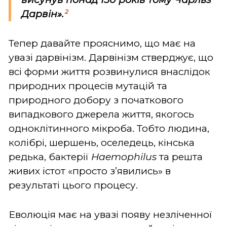
2
Дарвін».
Тепер давайте прояснимо, що має на
увазі дарвінізм. Дарвінізм стверджує, що
всі форми життя розвинулися внаслідок
природних процесів мутацій та
природного добору з початкового
випадкового джерела життя, якогось
одноклітинного мікроба. Тобто людина,
колібрі, шершень, оселедець, кінська
редька, бактерії
Haemophilus
та решта
живих істот «просто з’явились» в
результаті цього процесу.
Еволюція має на увазі появу незліченної