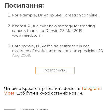
Посилання:
For example, Dr Philip Skell; creation.com/skell.
Khamsi, R., A clever new strategy for treating
cancer, thanks to Darwin, 25 Mar 2019;
www.wired.com.
Catchpoole, D., Pesticide resistance is not
evidence of evolution; creation.com/pesticide, 20
Aug 2009.
Grigg, R., Darwin’s illegitimate brainchild, Creation
26(2):39–41, 2004; creation.com/darwins-brainchild.
РОЗГОРНУТИ
Catchpoole, D., Defining terms, J. Creation
25(2):19–21, 2011; creation.com/defining-terms.
Читайте Креацентр Планета Земля в
Telegram
і
Viber
, щоб бути в курсі останніх новин.
Попередня стаття