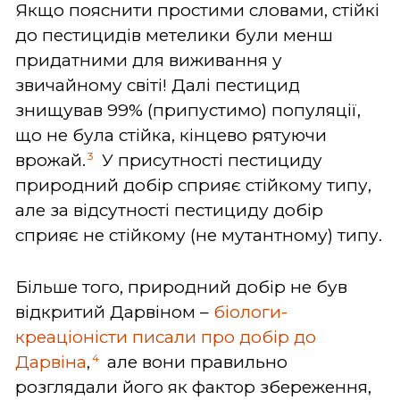
Якщо пояснити простими словами, стійкі
до пестицидів метелики були менш
придатними для виживання у
звичайному світі! Далі пестицид
знищував 99% (припустимо) популяції,
що не була стійка, кінцево рятуючи
3
врожай.
У присутності пестициду
природний добір сприяє стійкому типу,
але за відсутності пестициду добір
сприяє не стійкому (не мутантному) типу.
Більше того, природний добір не був
відкритий Дарвіном –
біологи-
креаціоністи писали про добір до
4
Дарвіна
,
але вони правильно
розглядали його як фактор збереження,