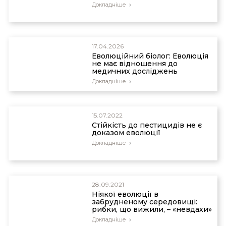
Докладніше
17.04.2026
Еволюційний біолог: Еволюція
не має відношення до
медичних досліджень
Докладніше
15.07.2022
Стійкість до пестицидів не є
доказом еволюції
Докладніше
28.09.2021
Ніякої еволюції в
забрудненому середовищі:
рибки, що вижили, – «невдахи»
Докладніше