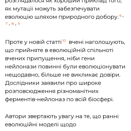
розглядалося як хороший приклад того,
як мутації можуть забезпечувати
,
6
еволюцію шляхом природного добору.
,
,
7
8
9
10
Проте у новій статті
вчені наголошують,
що прийняте в еволюційній спільноті
вчених припущення, ніби гени
нейлонази повинні були еволюціонувати
нещодавно, більше не викликає довіри.
Дослідники заявили про широке
розповсюдження різноманітних
ферментів-нейлоназ по всій біосфері.
Автори звертають увагу на те, що ранні
еволюційні моделі щодо