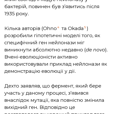
бактерій, повинен був з’явитись після
1935 року.
4
5
Кілька авторів (Ohno
та Okada
)
розробили гіпотетичні моделі того, як
специфічний ген нейлонази міг
виникнути абсолютно недавно (
de
novo
).
Вчені-еволюціоністи активно
використовували приклад нейлонази як
демонстрацію еволюції у дії.
Дехто заявляв, що фермент, який бере
участь у даному процесі, з’явився
внаслідок мутації, яка повністю змінила
вихідний ген. Відповідно це