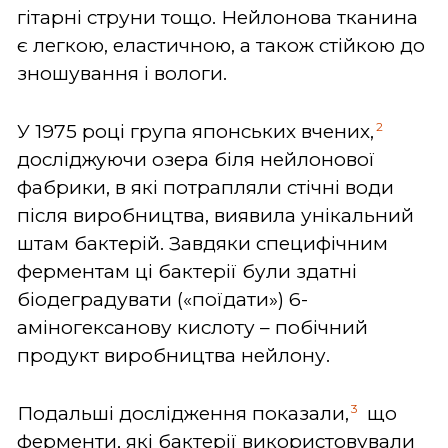
гітарні струни тощо. Нейлонова тканина
є легкою, еластичною, а також стійкою до
зношування і вологи.
2
У 1975 році група японських вчених,
досліджуючи озера біля нейлонової
фабрики, в які потрапляли стічні води
після виробництва, виявила унікальний
штам бактерій. Завдяки специфічним
ферментам ці бактерії були здатні
біодеградувати («поїдати») 6-
аміногексанову кислоту – побічний
продукт виробництва нейлону.
3
Подальші дослідження показали,
що
ферменти, які бактерії використовували