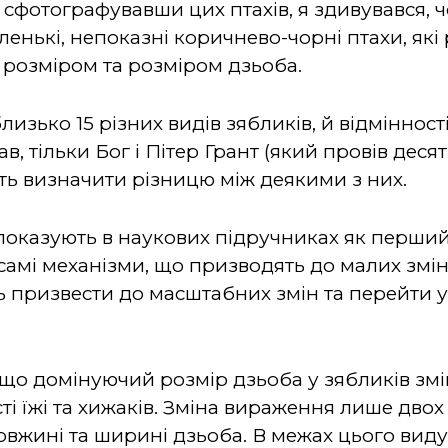
сфотографувавши цих птахів, я здивувався, ч
енькі, непоказні коричнево-чорні птахи, які
 розміром та розміром дзьоба.
изько 15 різних видів зябликів, й відміннос
в, тільки Бог і Пітер Грант (який провів деся
уть визначити різницю між деякими з них.
показують в наукових підручниках як перший
і самі механізми, що призводять до малих змін
ь призвести до масштабних змін та перейти у
що домінуючий розмір дзьоба у зябликів змі
сті їжі та хижаків. Зміна вираження лише двох
довжині та ширині дзьоба. В межах цього вид