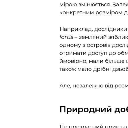
мірою змінюється. Зале
конкретним розміром дз
Наприклад, дослідники 
fortis
– з
емляний зяблик)
одному з островів дос
отримати доступ до обме
ймовірно, мали більше 
також мало дрібні дзьо
Але, незалежно від розм
Природний добі
Це прекрасний приклад 