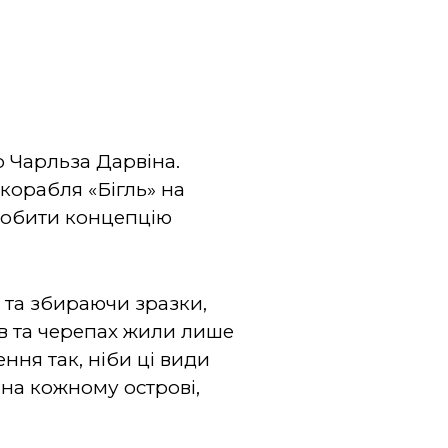
о Чарльза Дарвіна.
корабля «Бігль» на
зробити концепцію
 та збираючи зразки,
ів та черепах жили лише
ння так, ніби ці види
на кожному острові,