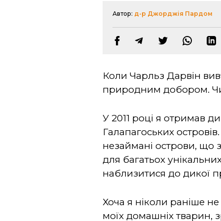
Автор:
д-р Джорджія Пардом
Коли Чарльз Дарвін вивч
природним добором.
Ч
У 2011 році я отримав 
Галапагоських островів.
незаймані острови, що з
для багатьох унікальни
наблизитися до дикої пр
Хоча я ніколи раніше не
моїх домашніх тварин, з