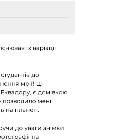
снював їх варіації
студентів до
нення мрії! Ці
 Еквадору, є домівкою
е дозволило мені
ь на планеті.
ручи до уваги знімки
фотографії на