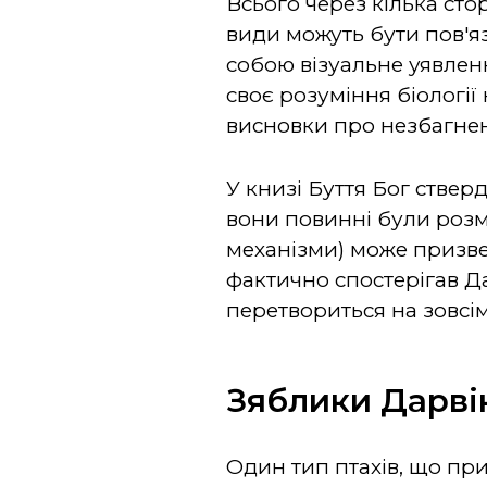
Всього через кілька сто
види можуть бути пов'я
собою візуальне уявлен
своє розуміння біології
висновки про незбагне
У книзі Буття Бог ствер
вони повинні були розм
механізми) може призвес
фактично спостерігав Да
перетвориться на зовсім
Зяблики Дарві
Один тип птахів, що при