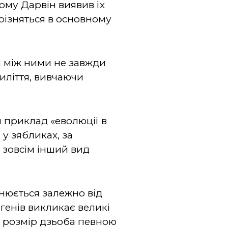
ому Дарвін виявив їх
 різняться в основному
ті між ними не завжди
тиліття, вивчаючи
 приклад «еволюції в
 у зябликах, за
 зовсім інший вид
нюється залежно від
 генів викликає великі
у розмір дзьоба певною