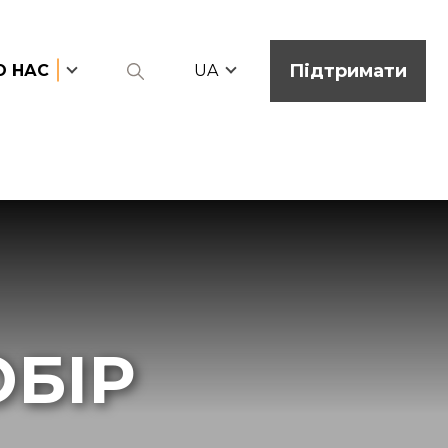
Підтримати
О НАС
UA
БІР