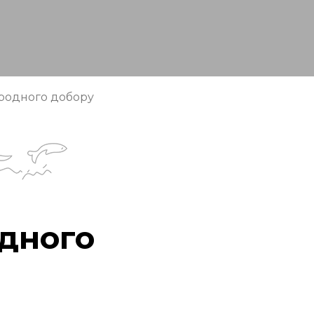
иродного добору
одного