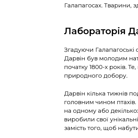
Галапагосах. Тварини, 
Лабораторія 
Згадуючи Галапагоські 
Дарвін був молодим нату
початку 1800-х років. Т
природного добору.
Дарвін кілька тижнів п
головним чином птахів. 
на одному або декількох
виробили свої унікальн
замість того, щоб набут