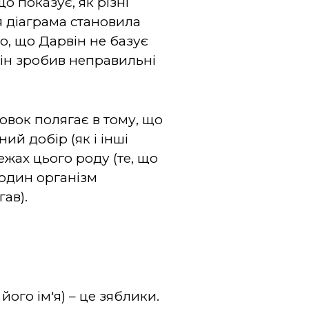
о показує, як різні
 діаграма становила
о, що Дарвін не базує
 він зробив неправильні
новок полягає в тому, що
й добір (як і інші
жах цього роду (те, що
 один організм
ав).
його ім'я)
–
це зяблики.