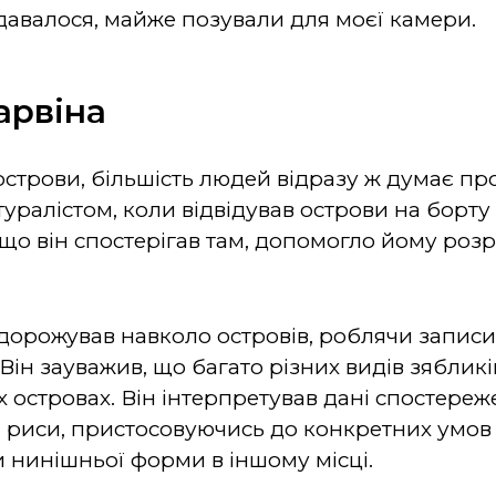
здавалося, майже позували для моєї камери.
Дарвіна
острови, більшість людей відразу ж думає пр
ралістом, коли відвідував острови на борту 
е, що він спостерігав там, допомогло йому ро
одорожував навколо островів, роблячи записи
Він зауважив, що багато різних видів зяблик
 островах. Він інтерпретував дані спостереже
і риси, пристосовуючись до конкретних умов 
и нинішньої форми в іншому місці.