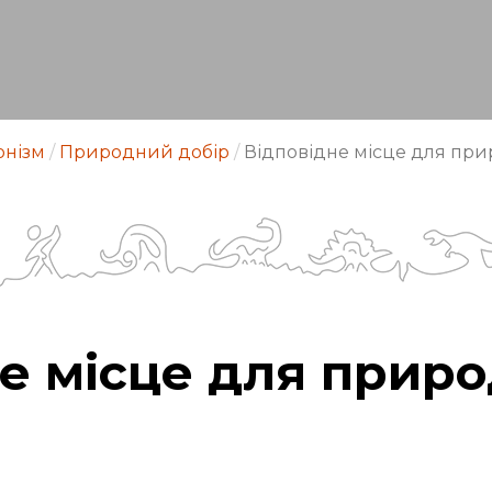
онізм
/
Природний добір
/
Відповідне місце для пр
е місце для прир