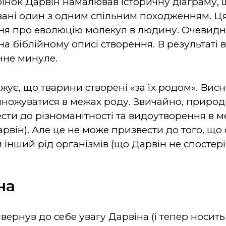
рінок Дарвін намалював історичну діаграму, щ
зані один з одним спільним походженням. Ця
ня про еволюцію молекул в людину. Очевидн
 на біблійному описі створення. В результаті
нне минуле.
джує, що тварини створені «за їх родом». Вис
ножуватися в межах роду. Звичайно, природни
ти до різноманітності та видоутворення в ме
рвін). Але це не може призвести до того, що
 інший рід організмів (що Дарвін не спостеріг
на
вернув до себе увагу Дарвіна (і тепер носить 