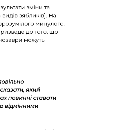
езультати зміни та
видів зябликів). На
езрозумілого минулого.
ризведе до того, що
инозаври можуть
повільно
 сказати, який
вах повинні ставати
що відмінними