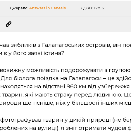
Джерело:
Answers in Genesis
від 01.01.2016
ав зябликів з Галапагоських островів, він поя
и є у його заяві істина?
дивовижну можливість подорожувати з групою 
 Для біолога поїздка на Галапагоси
–
це здійс
находяться на відстані 960 км від узбережжя
х тварин, які мають страху перед людиною. Ц
ироди ще тісніше, ніж у більшості інших місц
 фотографував тварин у дикій природі (не бе
роблених на вулиці), я зміг отримати чудові 