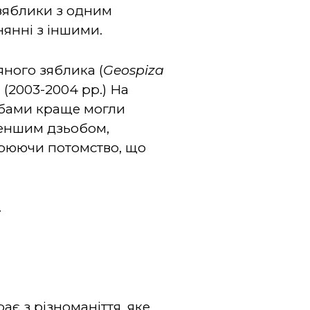
зяблики з одним
янні з іншими.
ного зяблика (
Geospiza
(2003-2004 рр.) На
обами краще могли
 меншим дзьобом,
орюючи потомство, що
.
є з різноманіття, яке