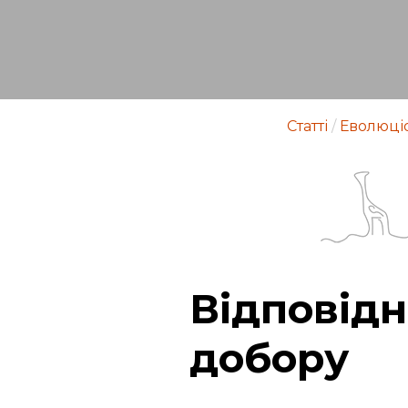
Статті
/
Еволюці
Відповідн
добору