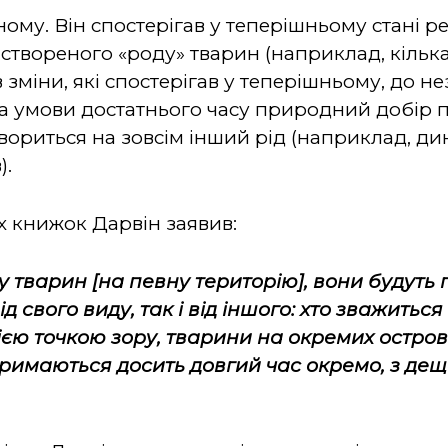
ному.
Він спостерігав у теперішньому стані р
твореного «роду» тварин (наприклад, кілька 
 зміни, які спостерігав у теперішньому, до н
за умови достатнього часу природний добір п
вориться на зовсім інший рід (наприклад, д
).
их книжок Дарвін заявив:
 тварин [на певну територію], вони будуть 
 свого виду, так і від іншого: хто зважиться
цією точкою зору, тварини на окремих остро
тримаються досить довгий час окремо, з де