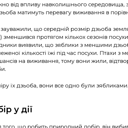
жно від впливу навколишнього середовища, 
ьоба матимуть перевагу виживання в порівн
зауважили, що середній розмір дзьоба земля
 зменшився протягом кількох сезонів посухи 
лідники виявили, що зяблики з меншими дзь
женої кількості їжі під час посухи. Птахи з
шансів на виживання, тому вони жили, відтв
би.
іру їх дзьоба, вони все одно були зябликами
р у дії
того, що робить природний добір, він вибира