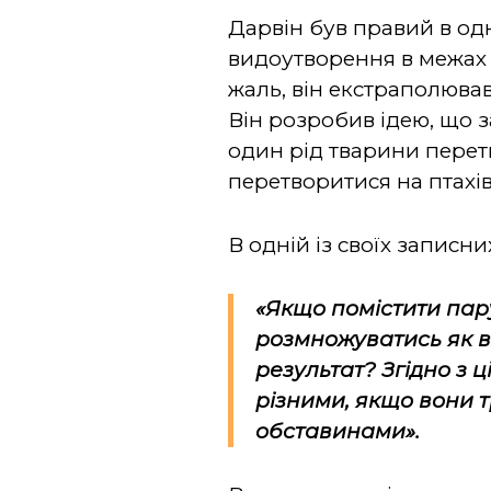
Дарвін був правий в од
видоутворення в межах с
жаль, він екстраполював
Він розробив ідею, що 
один рід тварини перет
перетворитися на птахів
В одній із своїх записн
«Якщо помістити пару
розмножуватись як від
результат? Згідно з 
різними, якщо вони 
обставинами».