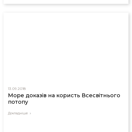
уявлення про те, чого може досягти гігантський паводок
глобального масштабу за короткий час. Це повінь озера
Міссула, яка сталася на піку льодовикового періоду,
приблизно 4000 років тому.
13.09.2018
Море доказів на користь Всесвітнього
потопу
Докладніше