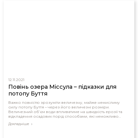
12.11.2021
Повінь озера Міссула – підказки для
потопу Буття
Важко повністю зрозуміти величезну, майже немислиму
силу потопу Буття – через його величезні розміри.
Величезний об’єм води впливатиме на швидкість ерозії та
відкладення осадових порід способами, які неможливо
порівняти з тим, що відбувається сьогодні. Відступ води
Докладніше
утворить унікальні візерунки по всій землі. Однак, хоча це не
можна порівнювати з нинішніми повенями, ми знаємо, що
була одна повінь, достатньо велика, щоб дати нам крихітне