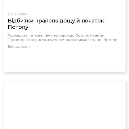
02.12.2025
Відбитки крапель дощу й початок
Потопу
Розташування межі між періодом до Потопу й самим
Потопом є предметом суперечок в рамках геології Потопу.
Докладніше