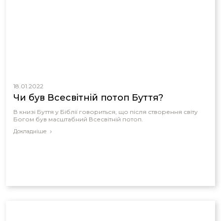
18.01.2022
Чи був Всесвітній потоп Буття?
В книзі Буття у Біблії говориться, що після створення світу
Богом був масштабний Всесвітній потоп.
Докладніше