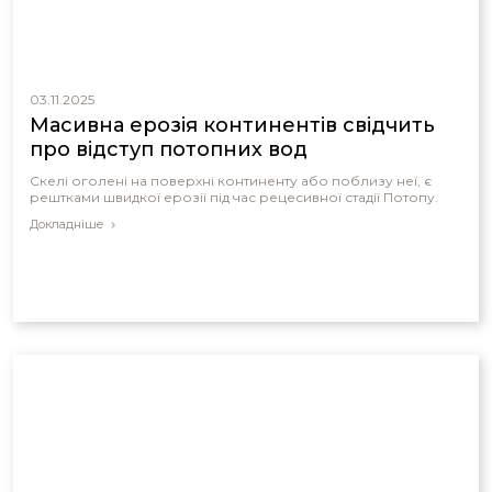
03.11.2025
Масивна ерозія континентів свідчить
про відступ потопних вод
Скелі оголені на поверхні континенту або поблизу неї, є
рештками швидкої ерозії під час рецесивної стадії Потопу.
Докладніше