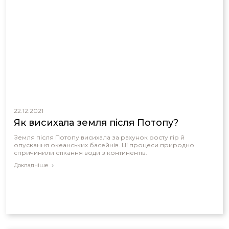
22.12.2021
Як висихала земля після Потопу?
Земля після Потопу висихала за рахунок росту гір й
опускання океанських басейнів. Ці процеси природно
спричинили стікання води з континентів.
Докладніше