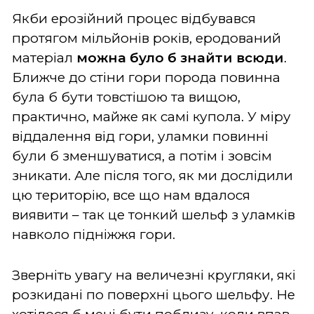
Якби ерозійний процес відбувався
протягом мільйонів років, еродований
матеріал
можна було
б знайти всюди
.
Ближче до стіни гори порода повинна
була б бути товстішою та вищою,
практично, майже як самі купола. У міру
віддалення від гори, уламки повинні
були б зменшуватися, а потім і зовсім
зникати. Але після того, як ми дослідили
цю територію, все що нам вдалося
виявити – так це тонкий шельф з уламків
навколо підніжжя гори.
Зверніть увагу на величезні кругляки, які
розкидані по поверхні цього шельфу. Не