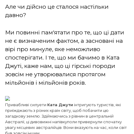
Але чи дійсно це сталося настільки
давно?
Ми повинні пам'ятати про те, що ці дати
не є визначеним фактом, а засновані на
вірі про минуле, яке неможливо
спостерігати. І те, що ми бачимо в Ката
Джуті, каже нам, що ці гірські породи
зовсім не утворювалися протягом
мільйонів і мільйонів років.
Привабливі силуети
Ката Джути
інтригують туристів, які
приїжджають з різних країн світу, щоб побачити цю
загадкову землю. Здіймаючись з рівнин в центральній
Австралії, ці дивовижні напівкуполи привернули спочатку
увагу місцевих австралійців. Вони вказують на час, коли світ
був зовсім іншим.