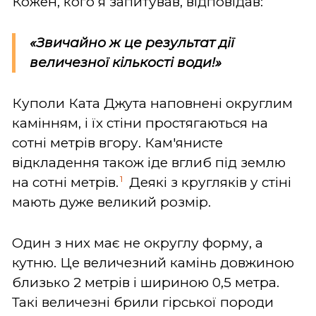
Кожен, кого я запитував, відповідав:
«Звичайно ж це результат дії
величезної кількості води!»
Куполи Ката Джута наповнені округлим
камінням, і їх стіни простягаються на
сотні метрів вгору. Кам'янисте
відкладення також іде вглиб під землю
1
на сотні метрів.
Деякі з кругляків у стіні
мають дуже великий розмір.
Один з них має не округлу форму, а
кутню. Це величезний камінь довжиною
близько 2 метрів і шириною 0,5 метра.
Такі величезні брили гірської породи