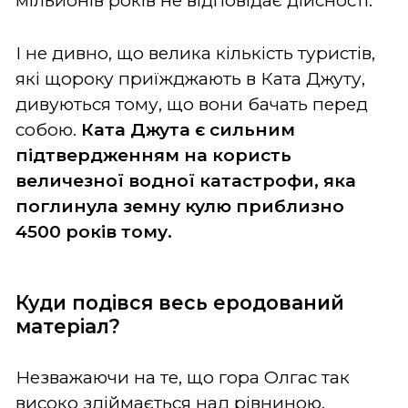
мільйонів років не відповідає дійсності.
І не дивно, що велика кількість туристів,
які щороку приїжджають в Ката Джуту,
дивуються тому, що вони бачать перед
собою.
Ката Джута є сильним
підтвердженням на користь
величезної водної катастрофи, яка
поглинула земну кулю приблизно
4500 років тому.
Куди подівся весь еродований
матеріал?
Незважаючи на те, що гора Олгас так
високо здіймається над рівниною,