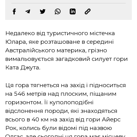
Недалеко від туристичного містечка
Юлара, яке розташоване в середині
Австралійського материка, грізно
вимальовується загадковий силует гори
Ката Джута.
Ця гора тягнеться на захід і підноситься
на 546 метрів над плоским, піщаним
горизонтом. Її куполоподібні
відслонення породи, які знаходяться
всього в 40 км на захід від гори Айерс
Рок, колись були відомі під назвою
Олгас, але сьогодні ця гора має місцеву