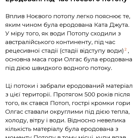
Вплив Ноєвого потопу легко пояснює те,
яким чином була еродована Ката Джута.
У міру того, як води Потопу сходили з
австралійського континенту, під час
2
рецесивної стадії (стадії відступу води)
,
основна маса гори Олгас була еродована
під дією швидкого водного потоку.
Ці потоки і забрали еродований матеріал
з цієї території. Протягом 500 років після
того, як стався Потоп, гострі кромки гори
Олгас ставали округлими під дією тепла,
холоду, вітру і води. Відносно невелика
кількість матеріалу була еродована з
моменту Потопу в тому місці, куди впав