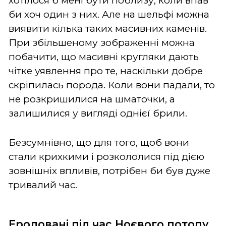
хотілося б мені бути поблизу, коли впав
би хоч один з них. Але на шельфі можна
виявити кілька таких масивних каменів.
При збільшеному зображенні можна
побачити, що масивні кругляки дають
чітке уявлення про те, наскільки добре
скріпилась порода. Коли вони падали, то
не розкришилися на шматочки, а
залишилися у вигляді однієї брили.
Безсумнівно, що для того, щоб вони
стали крихкими і розкололися під дією
зовнішніх впливів, потрібен би був дуже
тривалий час.
Еродовані під час Ноєвого потопу