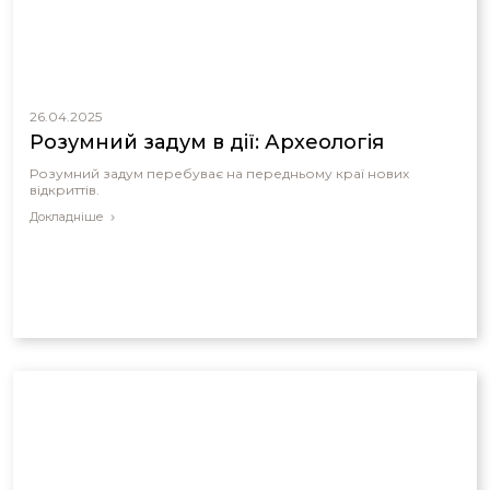
26.04.2025
Розумний задум в дії: Археологія
Розумний задум перебуває на передньому краї нових
відкриттів.
Докладніше