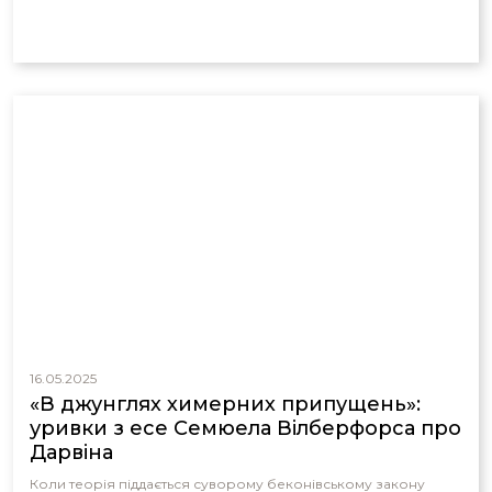
16.05.2025
«В джунглях химерних припущень»:
уривки з есе Семюела Вілберфорса про
Дарвіна
Коли теорія піддається суворому беконівському закону