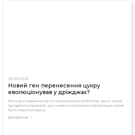
03.06.2025
Новий ген перенесення цукру
еволюціонував у дріжджах?
Хоча дослідження було прекрасною роботою, воно лише
продемонструвало, що наявна генетична інформація може
бути перетасована.
Докладніше