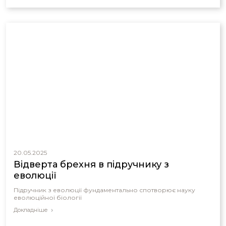
20.05.2025
Відверта брехня в підручнику з
еволюції
Підручник з еволюції фундаментально спотворює науку
еволюційної біології
Докладніше