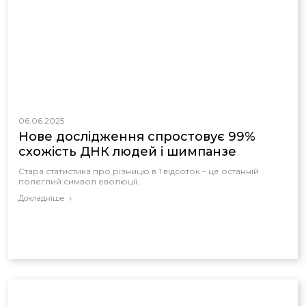
06.06.2025
Нове дослідження спростовує 99%
схожість ДНК людей і шимпанзе
Стара статистика про різницю в 1 відсоток – це останній
полеглий символ еволюції.
Докладніше