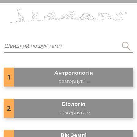
Антропологія
1
розгорнути
Біологія
2
розгорнути
Вік Землі