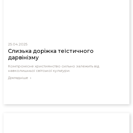
25.04.2025
Слизька доріжка теїстичного
дарвінізму
Компромісне християнство сильно залежить від
навколишньої світської культури.
Докладніше