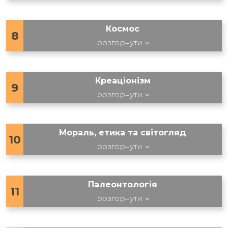
Космос
8
розгорнути
Креаціонізм
9
розгорнути
Мораль, етика та світогляд
10
розгорнути
Палеонтологія
11
розгорнути