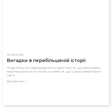
05.06.2025
Вигадки в перебільшеній історії
Подробиці не підтверджують ні ідею про те, що динозаври
перетворилися на птахів, ні навіть те, що у динозаврів було
пір'я.
Докладніше