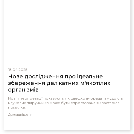
18.04.2025
Нове дослідження про ідеальне
збереження делікатних м'якотілих
організмів
Нові інтерпретації показують, як швидко вчорашня мудрість
наукових підручників може бути спростована як застаріла
помилка.
Докладніше