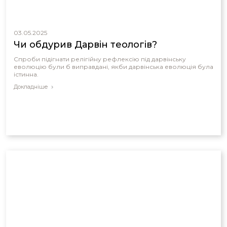
03.05.2025
Чи обдурив Дарвін теологів?
Спроби підігнати релігійну рефлексію під дарвінську
еволюцію були б виправдані, якби дарвінська еволюція була
істинна.
Докладніше