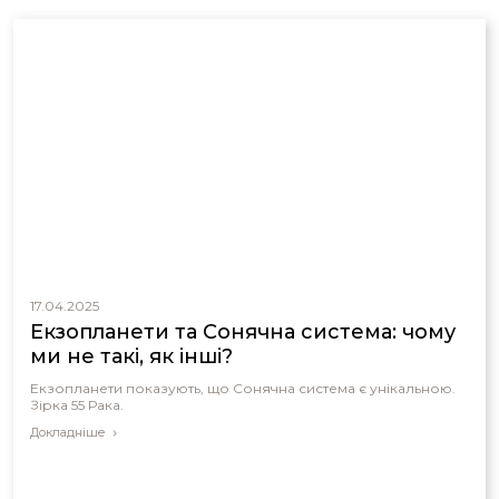
17.04.2025
Екзопланети та Сонячна система: чому
ми не такі, як інші?
Екзопланети показують, що Сонячна система є унікальною.
Зірка 55 Рака.
Докладніше