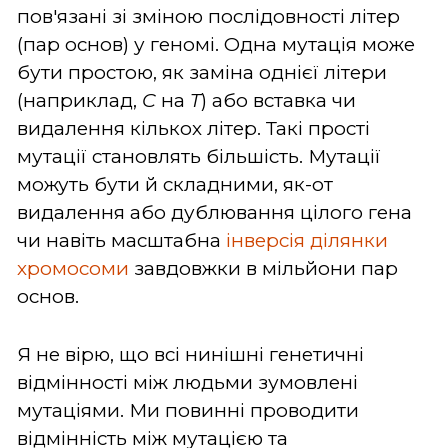
пов'язані зі зміною послідовності літер
(пар основ) у геномі. Одна мутація може
бути простою, як заміна однієї літери
(наприклад,
C
на
T
) або вставка чи
видалення кількох літер. Такі прості
мутації становлять більшість. Мутації
можуть бути й складними, як-от
видалення або дублювання цілого гена
чи навіть масштабна
інверсія ділянки
хромосоми
завдовжки в мільйони пар
основ.
Я не вірю, що всі нинішні генетичні
відмінності між людьми зумовлені
мутаціями. Ми повинні проводити
відмінність між мутацією та