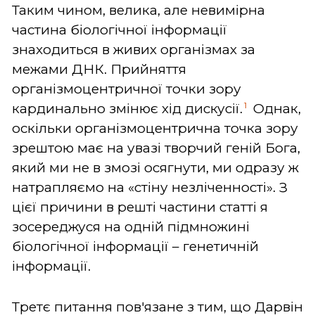
Таким чином, велика, але невимірна
частина біологічної інформації
знаходиться в живих організмах за
межами ДНК. Прийняття
організмоцентричної точки зору
1
кардинально змінює хід дискусії.
Однак,
оскільки організмоцентрична точка зору
зрештою має на увазі творчий геній Бога,
який ми не в змозі осягнути, ми одразу ж
натрапляємо на «стіну незліченності». З
цієї причини в решті частини статті я
зосереджуся на одній підмножині
біологічної інформації – генетичній
інформації.
Третє питання пов'язане з тим, що Дарвін