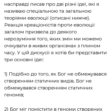
насправді писав про дві різні ідеї, які я
називаю спеціальною та загальною
теоріями еволюції (описані нижче).
Реакція креаціоністів проти еволюції
загалом призвела до деякого
нерозуміння того, яких змін ми можемо
очікувати в живих організмах з плином
часу. У цій дискусії я хотів би представити
три основні ідеї:
1) Подібно до того, як Бог не обмежувався
створенням статичних видів, Бог не
обмежувався створенням статичних
геномів;
2) Бог міг помістити в геноми створених