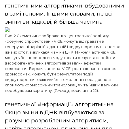
генетичними алгоритмами, вбудованими
в самі геноми. Іншими словами, не всі
зміни
випадкові, й більша частина
Рис. 2 Схематичне зображення центральної ролі, яку
«розумно спроектовані» VIGE можуть відігравати в
генеруванні варіацій, адаптацій і видоутворення в геномах
живих істот, викликаючи зміни ДНК. Нижня частина: VIGE
можуть безпосередньо модулювати результати роботи
(морфо)генетичних алгоритмів завдяки ефектам
положення. Верхня частина: VIGE, розташовані на різних
хромосомах, можуть бути результатом подій
видоутворення, оскільки їхні гомологічні послідовності
сприяють хромосомним транслокаціям та іншим великим
перебудовам каріотипу. (
Terborg
, посилання 22).
генетичної «інформації» алгоритмічна.
Якщо зміни в ДНК відбуваються за
розумно розробленим алгоритмом,
навіть алгоритмом, призначеним для