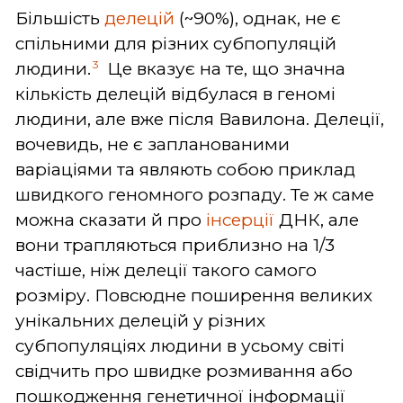
Більшість
делецій
(~90%), однак, не є
спільними для різних субпопуляцій
3
людини.
Це вказує на те, що значна
кількість делецій відбулася в геномі
людини, але вже після Вавилона. Делеції,
вочевидь, не є запланованими
варіаціями та являють собою приклад
швидкого геномного розпаду. Те ж саме
можна сказати й про
інсерції
ДНК, але
вони трапляються приблизно на 1/3
частіше, ніж делеції такого самого
розміру. Повсюдне поширення великих
унікальних делецій у різних
субпопуляціях людини в усьому світі
свідчить про швидке розмивання або
пошкодження генетичної інформації