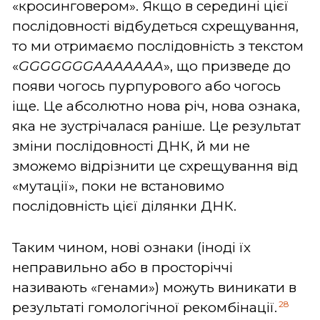
«кросинговером». Якщо в середині цієї
послідовності відбудеться схрещування,
то ми отримаємо послідовність з текстом
«
GGGGGGGAAAAAAA
», що призведе до
появи чогось пурпурового або чогось
іще. Це абсолютно нова річ, нова ознака,
яка не зустрічалася раніше. Це результат
зміни послідовності ДНК, й ми не
зможемо відрізнити це схрещування від
«мутації», поки не встановимо
послідовність цієї ділянки ДНК.
Таким чином, нові ознаки (іноді їх
неправильно або в просторіччі
називають «генами») можуть виникати в
28
результаті гомологічної рекомбінації.