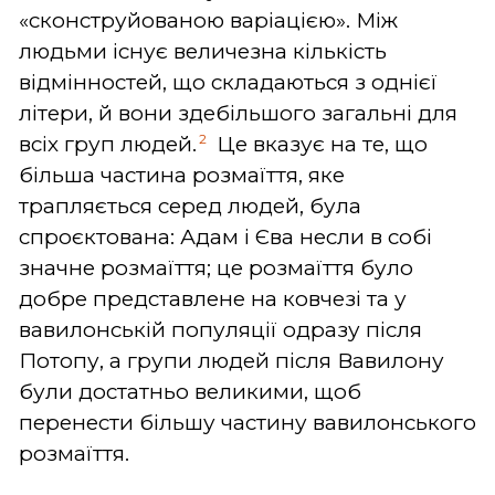
«сконструйованою варіацією». Між
людьми існує величезна кількість
відмінностей, що складаються з однієї
літери, й вони здебільшого загальні для
2
всіх груп людей.
Це вказує на те, що
більша частина розмаїття, яке
трапляється серед людей, була
спроєктована: Адам і Єва несли в собі
значне розмаїття; це розмаїття було
добре представлене на ковчезі та у
вавилонській популяції одразу після
Потопу, а групи людей після Вавилону
були достатньо великими, щоб
перенести більшу частину вавилонського
розмаїття.