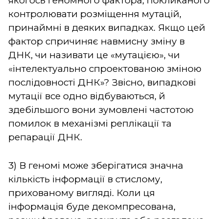
якогось геномного фактора, покликаного
контролювати розміщення мутацій,
принаймні в деяких випадках. Якщо цей
фактор спричиняє навмисну зміну в
ДНК, чи називати це «мутацією», чи
«інтелектуально спроектованою зміною
послідовності ДНК»? Звісно, випадкові
мутації все одно відбуваються, й
здебільшого вони зумовлені частотою
помилок в механізмі реплікації та
репарації ДНК.
3) В геномі може зберігатися значна
кількість інформації в стислому,
прихованому вигляді. Коли ця
інформація буде декомпресована,