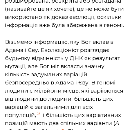
розшифрована, розкрита або розгадана
(називайте це як хочете), це не може бути
використано як доказ еволюції, оскільки
інформація вже була збережена в геномі.
Візьмемо інформацію, яку Бог вклав в
Адама і Єву. Еволюціоніст розглядає
будь-яку відмінність у ДНК як результат
мутації, але Бог міг вкласти значну
кількість задуманих варіацій
безпосередньо в Адама і Єву. В геномі
людини є мільйони місць, які варіюються
від людини до людини, більшість цих
варіацій є загальними для всіх
25
популяцій,
і більшість цих варіативних
позицій мають два спільних варіанти (
A
26