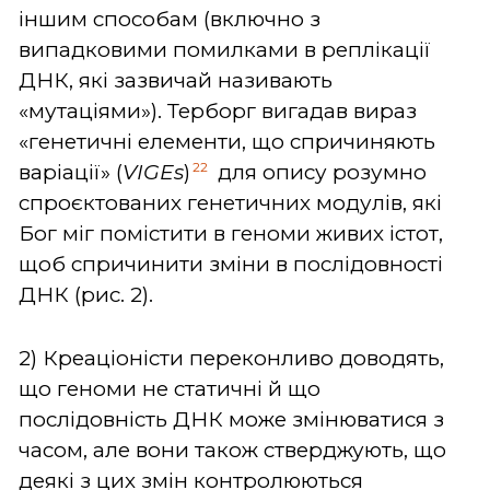
іншим способам (включно з
випадковими помилками в реплікації
ДНК, які зазвичай називають
«мутаціями»). Терборг вигадав вираз
«генетичні елементи, що спричиняють
22
варіації» (
VIGEs
)
для опису розумно
спроєктованих генетичних модулів, які
Бог міг помістити в геноми живих істот,
щоб спричинити зміни в послідовності
ДНК (рис. 2).
2) Креаціоністи переконливо доводять,
що геноми не статичні й що
послідовність ДНК може змінюватися з
часом, але вони також стверджують, що
деякі з цих змін контролюються