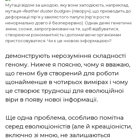
Мутації відомі за шкодою, яку вони заподіюють, наприклад,
мутація «
feather duster budgie
» (ліворуч), що призводить до
деформації пір'я у хвилястого папуги (пір'я росте
ненормально довго й безперервно). Однак деякі генетичні
зміни, схоже, запрограмовані на те, щоб відбуватися,
створюючи різноманітність і допомагаючи організмам
пристосовуватися. Чи є це «новою інформацією»?
демонструють нерозуміння складності
геному. Нижче я поясню, чому я вважаю,
що геном був створений для роботи
щонайменше в чотирьох вимірах і чому
це створює труднощі для еволюційної
віри в появу нової інформації.
Ще одна проблема, особливо помітна
серед еволюціоністів (але й креаціоністи,
включно зі мною, не залишаються