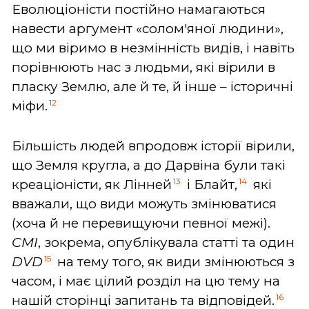
Еволюціоністи постійно намагаються
навести аргумент «солом'яної людини»,
що ми віримо в незмінність видів, і навіть
порівнюють нас з людьми, які вірили в
пласку Землю, але й те, й інше – історичні
12
міфи.
Більшість людей впродовж історії вірили,
що Земля кругла, а до Дарвіна були такі
13
14
креаціоністи, як Лінней
і Блайт,
які
вважали, що види можуть змінюватися
(хоча й не перевищуючи певної межі).
CMI
, зокрема, опублікувала статті та один
15
DVD
на тему того, як види змінюються з
часом, і має цілий розділ на цю тему на
16
нашій сторінці запитань та відповідей.