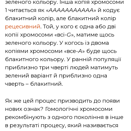
зеленого кольору. Інша копія хромосоми
1 читається як «
ААААААААААА
» й кодує
блакитний колір, але блакитний колір
рецесивний
. Той, у кого є одна або дві
копії хромосоми «всі-
G
», матиме щось
зеленого кольору. У когось із двома
копіями хромосоми «все-
А
» буде щось
блакитного кольору. У ранній популяції
приблизно три чверті людей матимуть
зелений варіант й приблизно одна
чверть – блакитний.
Як же цей процес призводить до появи
нових ознак? Гомологічні хромосоми
рекомбінують з одного покоління в інше
в результаті процесу, який називається