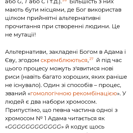
або
G
,
T
або
C
і т.д.).
Більшість з них
мають бути місцями, де Бог використав
цілком прийнятні альтернативні
прочитання при створенні людини. Це
не мутації!
Альтернативи, закладені Богом в Адама і
27
Єву, згодом
скремблюються
,
й під час
цього процесу можуть з'явитися нові
риси (навіть багато хороших, яких раніше
не існувало). Один зі способів – процес,
званий «
гомологічною рекомбінацією
». У
людей є два набори хромосом.
Припустімо, що певна частина одної з
хромосом № 1 Адама читається як
«
GGGGGGGGGGGG
» й кодує щось