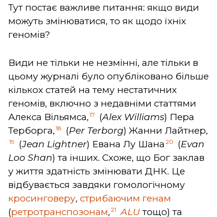
Тут постає важливе питання: якщо види
можуть змінюватися, то як щодо їхніх
геномів?
Види не тільки не незмінні, але тільки в
цьому журналі було опубліковано більше
кількох статей на тему нестатичних
геномів, включно з недавніми статтями
17
Алекса Вільямса,
(
Alex Williams
) Пера
18
Терборга,
(
Per Terborg
) Жанни Лайтнер,
19
20
(
Jean Lightner
) Евана Лу Шана
(
Evan
Loo Shan
) та інших. Схоже, що Бог заклав
у життя здатність змінювати ДНК. Це
відбувається завдяки гомологічному
кросинговеру
,
стрибаючим генам
21
(
ретротранспозонам
,
ALU
тощо) та