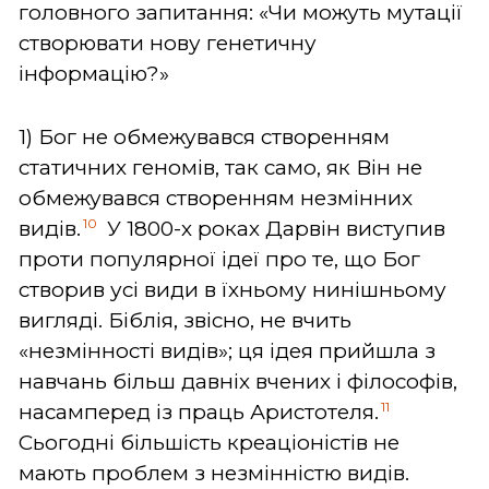
головного запитання: «Чи можуть мутації
створювати нову генетичну
інформацію?»
1) Бог не обмежувався створенням
статичних геномів, так само, як Він не
обмежувався створенням незмінних
10
видів.
У 1800-х роках Дарвін виступив
проти популярної ідеї про те, що Бог
створив усі види в їхньому нинішньому
вигляді. Біблія, звісно, не вчить
«незмінності видів»; ця ідея прийшла з
навчань більш давніх вчених і філософів,
11
насамперед із праць Аристотеля.
Сьогодні більшість креаціоністів не
мають проблем з незмінністю видів.