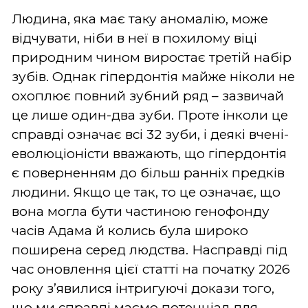
Людина, яка має таку аномалію, може
відчувати, ніби в неї в похилому віці
природним чином виростає третій набір
зубів. Однак гіпердонтія майже ніколи не
охоплює повний зубний ряд – зазвичай
це лише один-два зуби. Проте інколи це
справді означає всі 32 зуби, і деякі вчені-
еволюціоністи вважають, що гіпердонтія
є поверненням до більш ранніх предків
людини. Якщо це так, то це означає, що
вона могла бути частиною генофонду
часів Адама й колись була широко
поширена серед людства. Насправді під
час оновлення цієї статті на початку 2026
року з’явилися інтригуючі докази того,
що ми справді маємо потенціал для