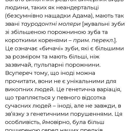
людини, таких як неандертальці
(безсумнівно нащадки Адама), мають так
звані
тауродонтні моляри
[жувальні зуби
зі збільшеною порожниною зуба та
короткими коренями
– прим. перекл
.].
Це означає «бичачі» зуби, які є більшими
за розміром та мають більші, ніж
зазвичай, пульпарні порожнини.
Всупереч тому, що іноді можна
прочитати, вони не є унікальними для
викопних людей. Це генетична варіація,
що трапляється у певного відсотка
сучасних людей – іноді, але не завжди, в
зв’язку з генетичними порушеннями. Ця
особливість, ймовірно, була більш
поширеною серед наших предків.