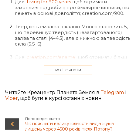
Див.
Living for 900 years
щоб отримати
захопливі подробиці про ймовірні чинники, що
лежать в основі довголіття; creation.com/900.
Твердість емалі за шкалою Мооса становить 5,
що перевищує твердість (незагартованого)
заліза та сталі (4–4,5), але є нижчою за твердість
скла (5,5–6).
Див.
creation.com/enamel
щоб отримати більш
детальну інформацію та посилання з цього
питання.
РОЗГОРНУТИ
Див.
Living for 900 years
; creation.com/900.
Читайте Креацентр Планета Земля в
Telegram
і
Цитата з листування 2010 року з доктором
Viber
, щоб бути в курсі останніх новин.
Доном Баттеном із
CMI
. (В електронному листі
не обговорювалося питання, порушене в цій
статті).
Попередня стаття
Як пояснити велику кількість видів жуків
Osaki, T., Clinical Trials For Drug That Replaces
лишень через 4500 років після Потопу?
Missing Teeth Finally Underway, sciencealert.com,