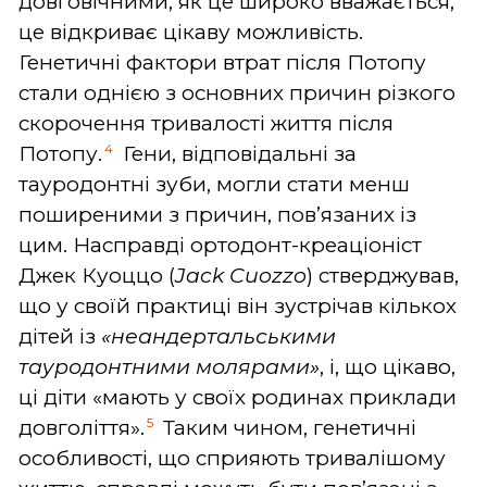
довговічними, як це широко вважається,
це відкриває цікаву можливість.
Генетичні фактори втрат після Потопу
стали однією з основних причин різкого
скорочення тривалості життя після
4
Потопу.
Гени, відповідальні за
тауродонтні зуби, могли стати менш
поширеними з причин, пов’язаних із
цим. Насправді ортодонт-креаціоніст
Джек Куоццо (
Jack Cuozzo
) стверджував,
що у своїй практиці він зустрічав кількох
дітей із
«неандертальськими
тауродонтними молярами»
, і, що цікаво,
ці діти «мають у своїх родинах приклади
5
довголіття».
Таким чином, генетичні
особливості, що сприяють тривалішому