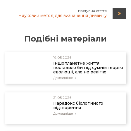
16 Dec 2024.
Наступна стаття
Науковий метод для визначення дизайну
Подібні матеріали
19.05.2026
Іншопланетне життя
поставило би під сумнів теорію
еволюції, але не релігію
Докладніше
21.05.2026
Парадокс біологічного
відтворення
Докладніше