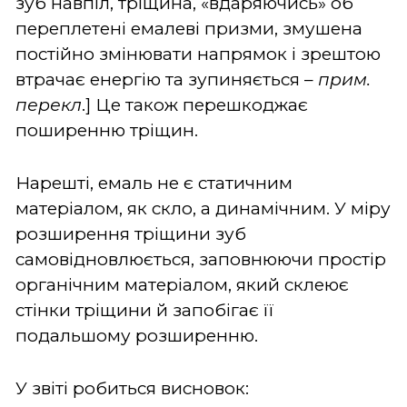
зуб навпіл, тріщина, «вдаряючись» об
переплетені емалеві призми, змушена
постійно змінювати напрямок і зрештою
втрачає енергію та зупиняється –
прим.
перекл
.] Це також перешкоджає
поширенню тріщин.
Нарешті, емаль не є статичним
матеріалом, як скло, а динамічним. У міру
розширення тріщини зуб
самовідновлюється, заповнюючи простір
органічним матеріалом, який склеює
стінки тріщини й запобігає її
подальшому розширенню.
У звіті робиться висновок: