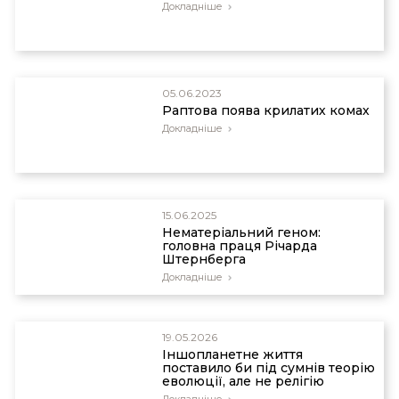
Докладніше
05.06.2023
Раптова поява крилатих комах
Докладніше
15.06.2025
Нематеріальний геном:
головна праця Річарда
Штернберга
Докладніше
19.05.2026
Іншопланетне життя
поставило би під сумнів теорію
еволюції, але не релігію
Докладніше