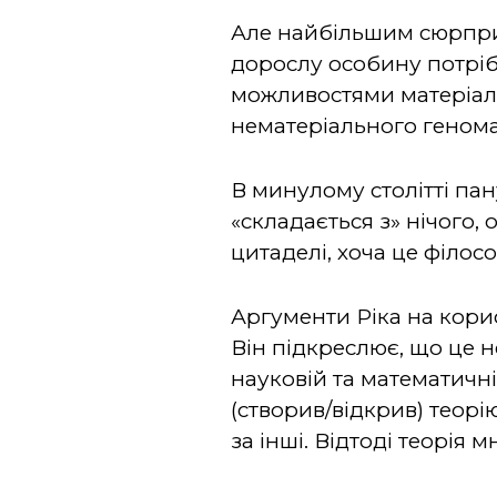
Але найбільшим сюрприз
дорослу особину потріб
можливостями матеріаль
нематеріального генома,
В минулому столітті пан
«складається з» нічого, 
цитаделі, хоча це філос
Аргументи Ріка на кори
Він підкреслює, що це н
науковій та математичні
(створив/відкрив) теорі
за інші. Відтоді теорі