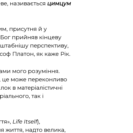
еве, називається
цимцум
им, присутня й у
 Бог прийняв кінцеву
сштабнішу перспективу,
соф Платон, як каже Рік.
жами мого розуміння.
е, це може переконливо
лок в матеріалістичні
іального, так і
ття»,
Life Itself
),
 життя, надто велика,