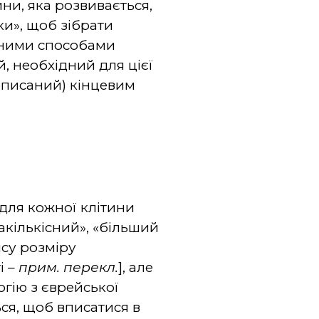
ни, яка розвивається,
ки», щоб зібрати
бними способами
й, необхідний для цієї
описаний) кінцевим
для кожної клітини
акількісний», «більший
ису розміру
ті
– прим. перекл.
], але
огію з єврейської
ься, щоб вписатися в