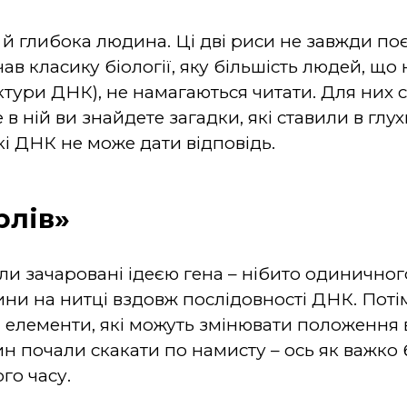
 й глибока людина. Ці дві риси не завжди по
в класику біології, яку більшість людей, що
уктури ДНК), не намагаються читати. Для них 
 в ній ви знайдете загадки, які ставили в гл
які ДНК не може дати відповідь.
рлів»
ли зачаровані ідеєю гена – нібито одиничног
ни на нитці вздовж послідовності ДНК. Потім
і елементи, які можуть змінювати положення в 
н почали скакати по намисту – ось як важко 
го часу.