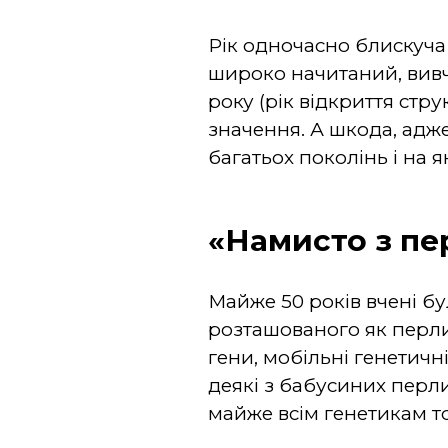
Рік одночасно блискуча
широко начитаний, вивча
року (рік відкриття стр
значення. А шкода, адже
багатьох поколінь і на 
«Намисто з пе
Майже 50 років вчені бу
розташованого як перли
гени, мобільні генетичн
деякі з бабусиних перли
майже всім генетикам то