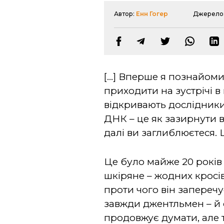
Автор:
Енн Гогер
Джерело
[...] Вперше я познайо
приходити на зустрічі в
відкривають дослідники 
ДНК – це як зазирнути 
далі ви заглиблюєтеся. 
Це було майже 20 років т
шкіряне – жодних кросів
проти чого він заперечу
завжди джентльмен – й 
продовжує думати, але 