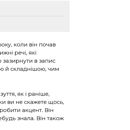
оку, коли він почав
жні речі, які
о зазирнути в запис
ою й складнішою, чим
уття, як і раніше,
ки ви не скажете щось,
зробити акцент. Він
будь знала. Він також