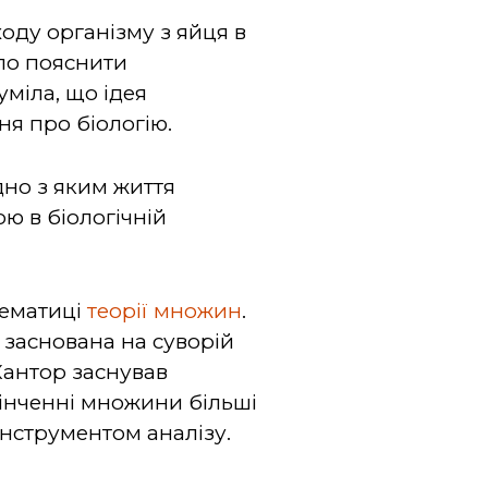
оду організму з яйця в
уло пояснити
міла, що ідея
ня про біологію.
дно з яким життя
ою в біологічній
тематиці
теорії множин
.
 заснована на суворій
Кантор заснував
кінченні множини більші
інструментом аналізу.