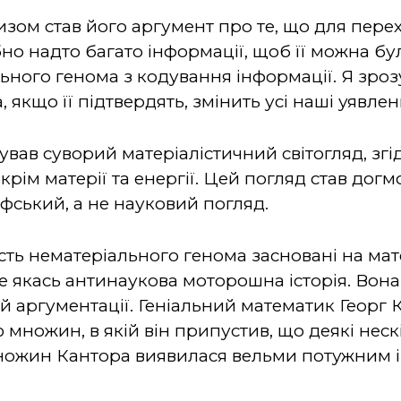
ом став його аргумент про те, що для перех
но надто багато інформації, щоб її можна б
ного генома з кодування інформації. Я зрозу
 якщо її підтвердять, змінить усі наші уявлен
ував суворий матеріалістичний світогляд, згі
окрім матерії та енергії. Цей погляд став догм
офський, а не науковий погляд.
сть нематеріального генома засновані на ма
е якась антинаукова моторошна історія. Вона
й аргументації. Геніальний математик Георг 
ю множин, в якій він припустив, що деякі нес
я множин Кантора виявилася вельми потужним 