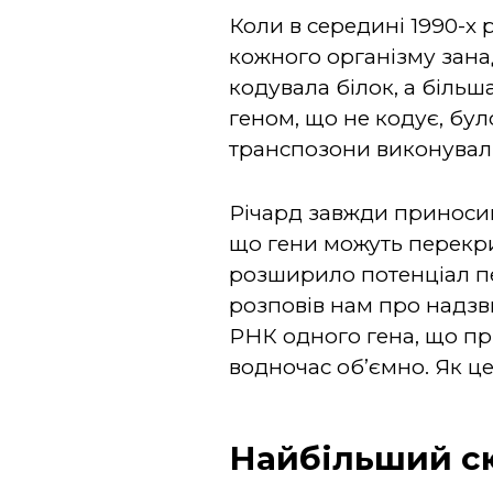
Коли в середині 1990-х 
кожного організму зана
кодувала білок, а більш
геном, що не кодує, було
транспозони виконували
Річард завжди приносив 
що гени можуть перекри
розширило потенціал пе
розповів нам про надз
РНК одного гена, що при
водночас об’ємно. Як ц
Найбільший с