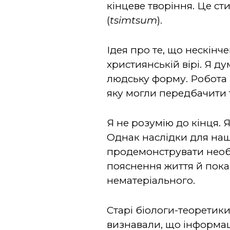
кінцеве творіння. Це ст
(
tsimtsum
).
Ідея про те, що нескін
християнській вірі. Я д
людську форму. Робота 
яку могли передбачити т
Я не розумію до кінця.
Однак наслідки для наш
продемонструвати необх
пояснення життя й показ
нематеріального.
Старі біологи-теоретики
визнавали, що інформац