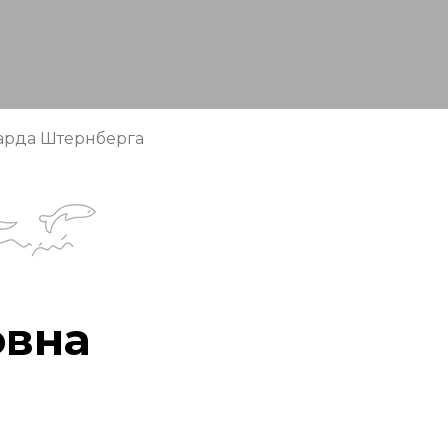
чарда Штернберга
овна