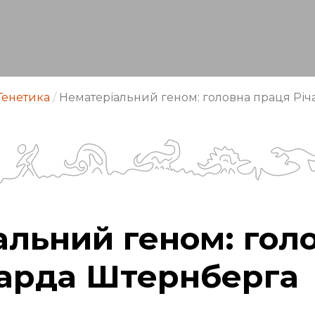
Генетика
/
Нематеріальний геном: головна праця Рі
альний геном: гол
чарда Штернберга