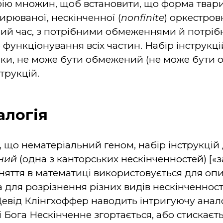
рію множин, щоб встановити, що форма твари
ирюваної, нескінченної (
nonfinite
) оркестров
ний час, з потрібними обмеженнями й потрі
 функціонування всіх частин. Набір інструкці
вки, не може бути обмежений (не може бути 
трукцій.
алогія
 що нематеріальний геном, набір інструкцій 
тний
(одна з канторських нескінченностей) [«з
оняття в математиці використовується для оп
 для розрізнення різних видів нескінченнос
 Девід Клінгхоффер наводить інтригуючу анал
ті Бога Нескінченне згортається, або стискаєт