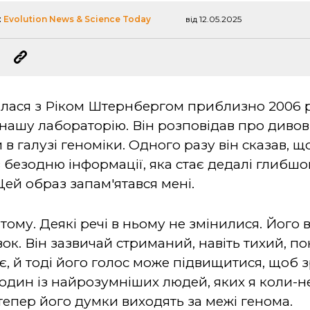
:
Evolution News & Science Today
від 12.05.2025
милася з Ріком Штернбергом приблизно 2006 р
 нашу лабораторію. Він розповідав про дивови
в галузі геноміки. Одного разу він сказав, щ
в безодню інформації, яка стає дедалі глибш
Цей образ запам'ятався мені.
ому. Деякі речі в ньому не змінилися. Його вз
ок. Він зазвичай стриманий, навіть тихий, по
є, й тоді його голос може підвищитися, щоб 
один із найрозумніших людей, яких я коли-не
тепер його думки виходять за межі генома.