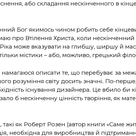
иснення, або складання нескінченного в кінц
ченний Бог якимось чином робить себе кінцев
умаю про Втілення Христа, коли нескінченний
Ріка може вказувати на глибшу, ширшу й ма
ільки містики – або, можливо, грецький філо
 Я намагаюся описати те, що перебуває за ме
ого розуміння світу досить значні. По-перш
ідність існування дизайнера. Це вбило би кі
ало б нескінченну цінність творіння, як матер
, такі як Роберт Розен (автор книги «Саме жи
ія, необхідна для виробництва й підтримання