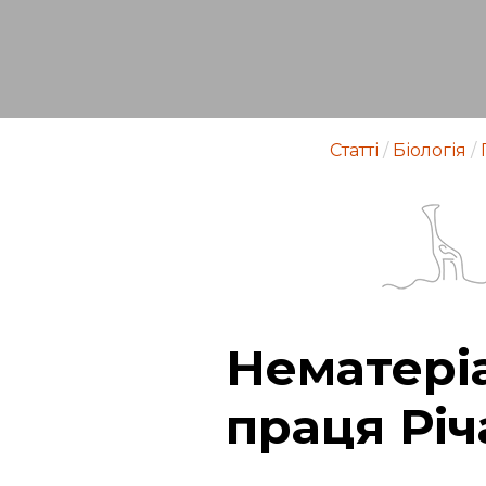
Статті
/
Біологія
/
Нематері
праця Рі