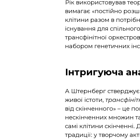
Рік використовував тео
вимагає «постійно розш
клітини разом в потріб
існування для спільного
трансфінітної оркестро
набором генетичних інс
Інтригуюча ан
А Штернберг стверджує,
живої істоти,
трансфіні
від скінченного» – це п
нескінченних множин та
самі клітини скінченні.
традиції: у творчому ак