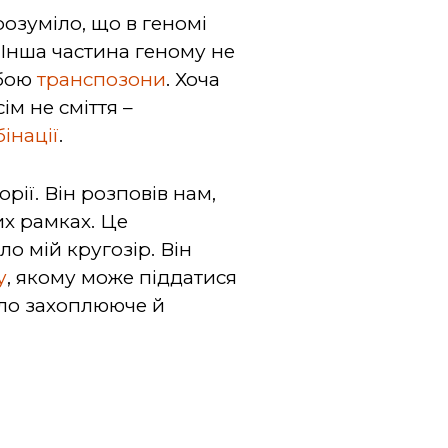
розуміло, що в геномі
 Інша частина геному не
обою
транспозони
. Хоча
ім не сміття –
інації
.
ії. Він розповів нам,
их рамках. Це
 мій кругозір. Він
у
, якому може піддатися
уло захоплююче й