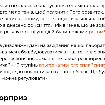
років почалося секвенування геномів, стало з
дто мало генів, щоб пояснити його розвиток.
а частина геному, що не кодується, являла с
 віднесено до «сміття», Рік визнав, що це зовс
 регуляторні функції й були точками
рекомб
дивовижні дані на засідання нашої лаборатор
ватися або вбудовуватися в інші гени в різн
ренесення інформації. Це також розширювало
вичайний ступінь
альтернативного сплайсинг
зведе до появи тисяч варіантів білків. Це б
е можна регулювати?
юрприз