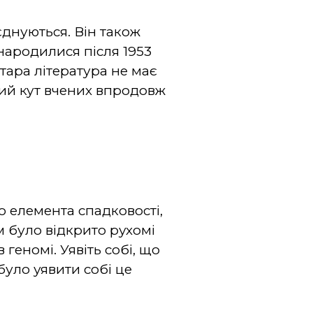
єднуються. Він також
 народилися після 1953
стара література не має
ухий кут вчених впродовж
о елемента спадковості,
 було відкрито рухомі
геномі. Уявіть собі, що
було уявити собі це