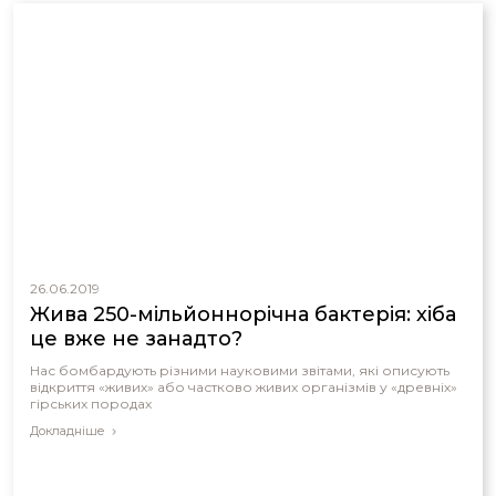
26.06.2019
Жива 250-мільйоннорічна бактерія: хіба
це вже не занадто?
Нас бомбардують різними науковими звітами, які описують
відкриття «живих» або частково живих організмів у «древніх»
гірських породах
Докладніше