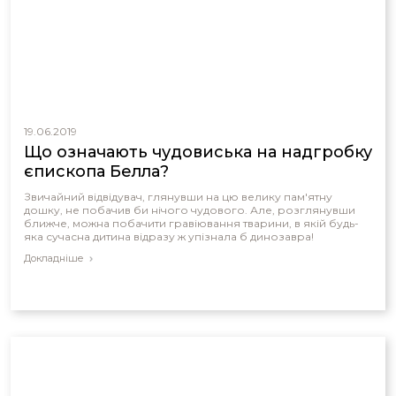
19.06.2019
Що означають чудовиська на надгробку
єпископа Белла?
Звичайний відвідувач, глянувши на цю велику пам'ятну
дошку, не побачив би нічого чудового. Але, розглянувши
ближче, можна побачити гравіювання тварини, в якій будь-
яка сучасна дитина відразу ж упізнала б динозавра!
Докладніше