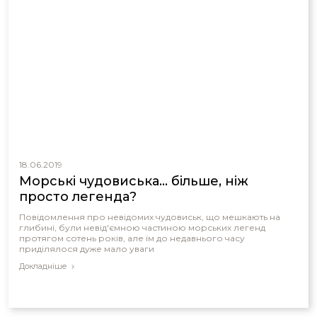
18.06.2019
Морські чудовиська... більше, ніж
просто легенда?
Повідомлення про невідомих чудовиськ, що мешкають на
глибині, були невід'ємною частиною морських легенд
протягом сотень років, але їм до недавнього часу
приділялося дуже мало уваги
Докладніше