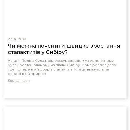
27.06.2019
Чи можна пояснити швидке зростання
сталактитів у Сибіру?
Наталя Поліна була моїм екскурсоводом у геологічному
музеї, розташованому на півдні Сибіру. Вона розповідала:
«Це поперечний розріз сталактита. Кільця вказують на
однорічний приріст»
Докладніше