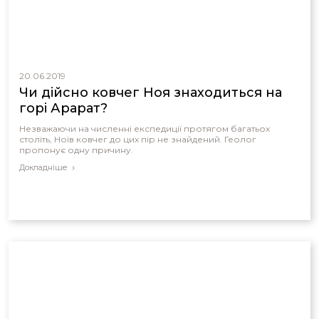
20.06.2019
Чи дійсно ковчег Ноя знаходиться на
горі Арарат?
Незважаючи на численні експедиції протягом багатьох
століть, Ноїв ковчег до цих пір не знайдений. Геолог
пропонує одну причину.
Докладніше