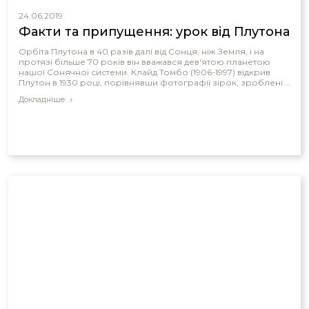
24.06.2019
Факти та припущення: урок від Плутона
Орбіта Плутона в 40 разів далі від Сонця, ніж Земля, і на
протязі більше 70 років він вважався дев'ятою планетою
нашої Сонячної системи. Клайд Томбо (1906-1997) відкрив
Плутон в 1930 році, порівнявши фотографії зірок, зроблені з
інтервалом у два тижні в Обсерваторії Лоуелла в Арізоні.
Докладніше