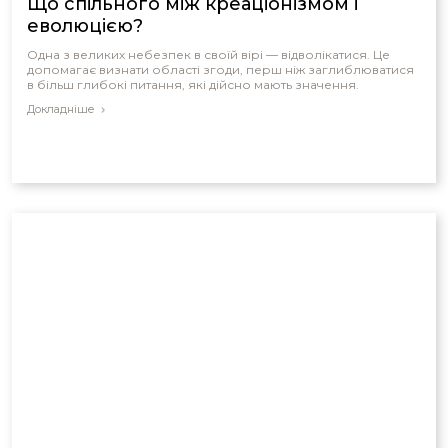
Що спільного між креаціонізмом і
еволюцією?
Одна з великих небезпек в своїй вірі — відволікатися. Це
допомагає визнати області згоди, перш ніж заглиблюватися
в більш глибокі питання, які дійсно мають значення.
Докладніше