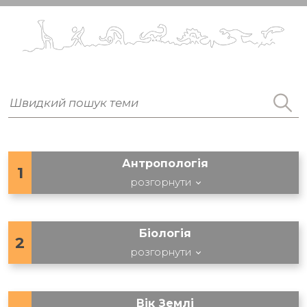
Антропологія
1
розгорнути
Біологія
2
розгорнути
Вік Землі