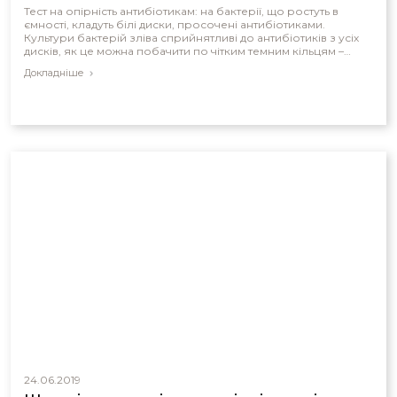
Тест на опірність антибіотикам: на бактерії, що ростуть в
ємності, кладуть білі диски, просочені антибіотиками.
Культури бактерій зліва сприйнятливі до антибіотиків з усіх
дисків, як це можна побачити по чітким темним кільцям –
місцям, у яких бактерія не росте
Докладніше
24.06.2019