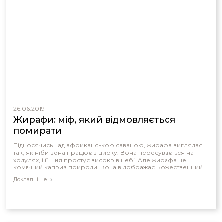
26.06.2019
Жирафи: міф, який відмовляється
помирати
Підносячись над африканською саваною, жирафа виглядає
так, як ніби вона працює в цирку. Вона пересувається на
ходулях, і її шия простує високо в небі. Але жирафа не
комічний каприз природи. Вона відображає Божественний
дизайн.
Докладніше