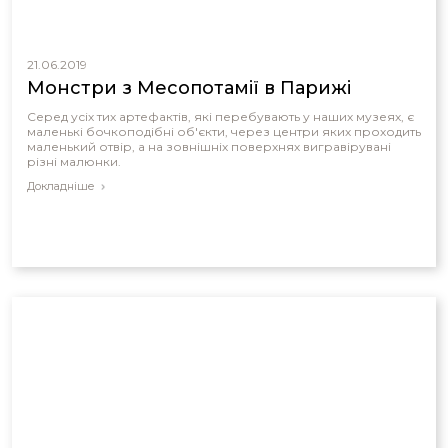
21.06.2019
Монстри з Месопотамії в Парижі
Серед усіх тих артефактів, які перебувають у наших музеях, є
маленькі бочкоподібні об'єкти, через центри яких проходить
маленький отвір, а на зовнішніх поверхнях вигравірувані
різні малюнки.
Докладніше