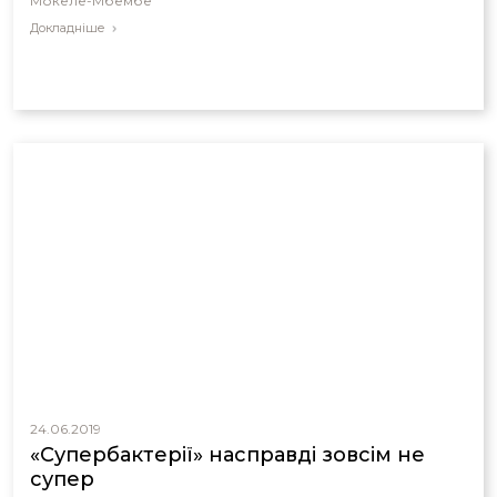
Мокеле-Мбембе
Докладніше
24.06.2019
«Супербактерії» насправді зовсім не
супер