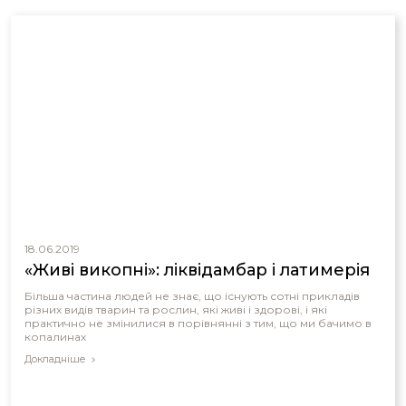
18.06.2019
«Живі викопні»: ліквідамбар і латимерія
Більша частина людей не знає, що існують сотні прикладів
різних видів тварин та рослин, які живі і здорові, і які
практично не змінилися в порівнянні з тим, що ми бачимо в
копалинах
Докладніше