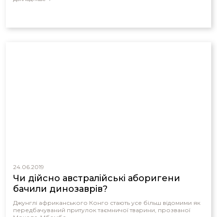
24.06.2019
Чи дійсно австралійські аборигени
бачили динозаврів?
Джунглі африканського Конго стають усе більш відомими як
передбачуваний притулок таємничої тварини, прозваної