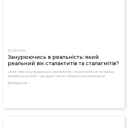
27.06.2019
Занурюючись в реальність: який
реальний вік сталактитів та сталагмітів?
«Але хіба на утворення сталактитів і сталагмітів не потрібні
мільйони років?» Це дуже часте питання на семінарах
Докладніше