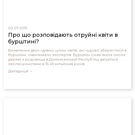
02.07.2019
Про що розповідають отруйні квіти в
бурштині?
Виявлення двох «дивно цілих» квітів, які чудово збереглися в
бурштині, схвилювало експертів. Бурштин (скам'яніла смола
дерев) з родовища в Домініканській Республіці датується
еволюціоністами в 15-45 мільйонів років.
Докладніше