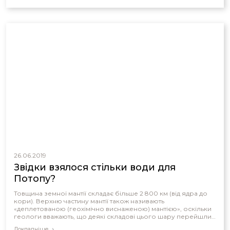
26.06.2019
Звідки взялося стільки води для
Потопу?
Товщина земної мантії складає більше 2 800 км (від ядра до
кори). Верхню частину мантії також називають
«деплетованою (геохімічно виснаженою) мантією», оскільки
геологи вважають, що деякі складові цього шару перейшли
в земну кору
Докладніше