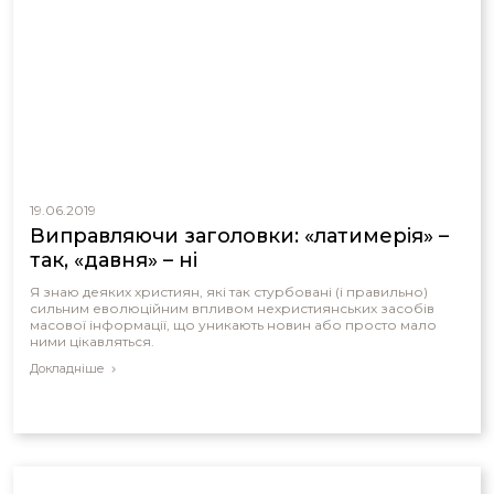
19.06.2019
Виправляючи заголовки: «латимерія» –
так, «давня» – ні
Я знаю деяких християн, які так стурбовані (і правильно)
сильним еволюційним впливом нехристиянських засобів
масової інформації, що уникають новин або просто мало
ними цікавляться.
Докладніше