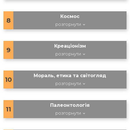
Космос
8
розгорнути
Креаціонізм
9
розгорнути
Мораль, етика та світогляд
10
розгорнути
Палеонтологія
11
розгорнути