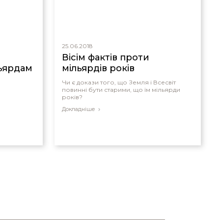
25.06.2018
Вісім фактів проти
льярдам
мільярдів років
Чи є докази того, що Земля і Всесвіт
повинні бути старими, що їм мільярди
років?
Докладніше