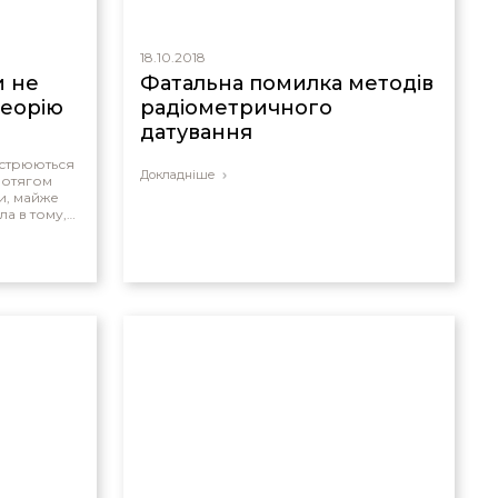
18.10.2018
и не
Фатальна помилка методів
теорію
радіометричного
датування
острюються
Докладніше
ротягом
ви, майже
ла в тому,
уквальних
 до Христа,
топом за