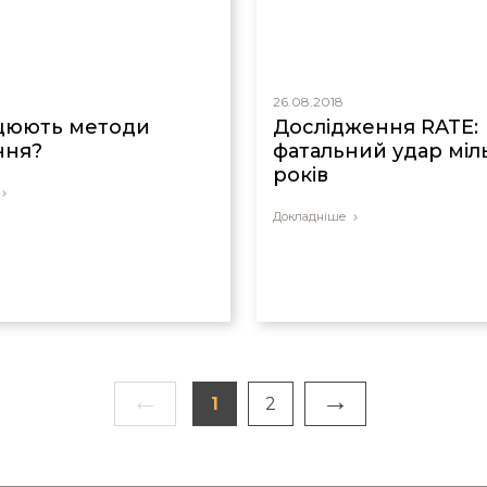
26.08.2018
цюють методи
Дослідження RATE:
ння?
фатальний удар мі
років
Докладніше
←
→
1
2