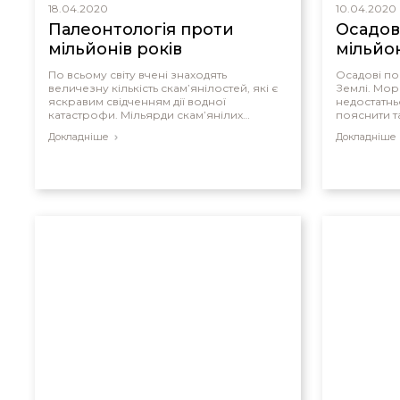
щоб розто
18.04.2020
10.04.2020
повинна б
Палеонтологія проти
Осадов
мільйонів років
мільйон
По всьому світу вчені знаходять
Осадові по
величезну кількість скам’янілостей, які є
Землі. Мор
яскравим свідченням дії водної
недостатнь
катастрофи. Мільярди скам’янілих
пояснити т
рослин і тварин вчені- палеонтологи
порід.
Докладніше
Докладніше
знаходять в так званих «захороненнях»,
які простягаються на величезні території.
Ці площі подекуди займають до декількох
десятків тисяч квадратних кілометрів. І
знаходять їх по всьому світу, що сідчить
далеко не про «локальні катастрофи».