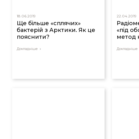
18.06.2019
22.04.2019
Ще більше «сплячих»
Радіом
бактерій з Арктики. Як це
«під об
пояснити?
метод 
Докладніше
Докладніше