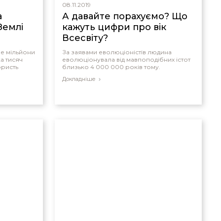
08.11.2019
а
А давайте порахуємо? Що
Землі
кажуть цифри про вік
Всесвіту?
не мільйони
За заявами еволюціоністів людина
ка тисяч
еволюціонувала від мавпоподібних істот
ористь
близько 4 000 000 років тому.
Докладніше