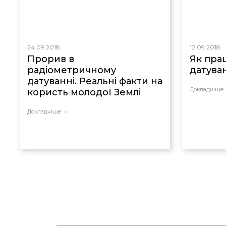
24.09.2018
12.09.2018
Прорив в
Як пра
радіометричному
датува
датуванні. Реальні факти на
Докладніше
користь молодої Землі
Докладніше