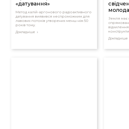
«датування»
свідче
молод
Метод калій-аргонового радіоактивного
датування виявився неспроможним для
Земля має 
лавових потоків утворених менш ніж 50
спрямоване
років тому.
відхилення 
конструкти
Докладніше
планети: в
Докладніше
компасами,
небезпечн
частинок. 
того, що з
молодою, я
професор ф
Томас Барн
що вимірюв
поле слабш
(також арх
показують, 
поле було 
сьогодні). 
електромаг
заслуженим
магнітне п
згасаючим
металевому 
Барнс підр
більше 10 
початкова 