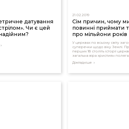
21.02.2019
етричне датування
Сім причин, чому м
стрілом». Чи є цей
повинні приймати 
надійним?
про мільйони років
У церквах по всьому світу заг
суперечки щодо віку Землі. П
перших 18 століть історії церк
загальна віра християн поляга
що Бог створив світ за шість б
Докладніше
днів, приблизно за 4000 років
і зруйнував усе Всесвітнім по
часів Ноя.