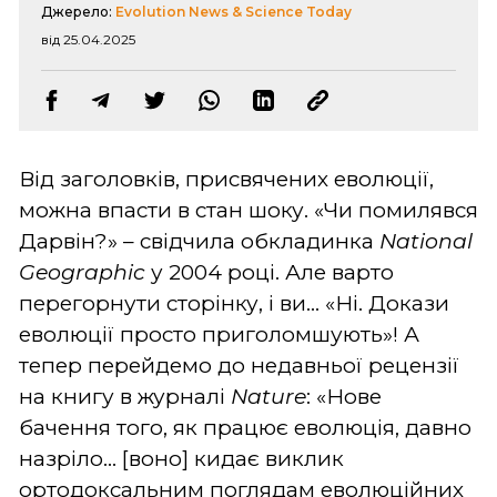
Джерело:
Evolution News & Science Today
від 25.04.2025
Від заголовків, присвячених еволюції,
можна впасти в стан шоку. «Чи помилявся
Дарвін?» – свідчила обкладинка
National
Geographic
у 2004 році. Але варто
перегорнути сторінку, і ви... «Ні. Докази
еволюції просто приголомшують»! А
тепер перейдемо до недавньої рецензії
на книгу в журналі
Nature
: «Нове
бачення того, як працює еволюція, давно
назріло... [воно] кидає виклик
ортодоксальним поглядам еволюційних