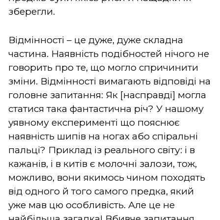
зберегли.
Відмінності – це дуже, дуже складна
частина. Наявність подібностей нічого не
говорить про те, що могло спричинити
зміни. Відмінності вимагають відповіді на
головне запитання: Як [насправді] могла
статися така фантастична річ? У нашому
уявному експерименті що пояснює
наявність шипів на ногах або спіральні
пальці? Приклад із реального світу: і в
кажанів, і в китів є молочні залози, тож,
можливо, вони якимось чином походять
від одного й того самого предка, який
уже мав цю особливість. Але це не
найбільша загадка! Вбивче запитання