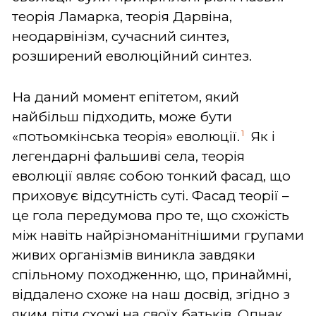
теорія Ламарка, теорія Дарвіна,
неодарвінізм, сучасний синтез,
розширений еволюційний синтез.
На даний момент епітетом, який
найбільш підходить, може бути
1
«потьомкінська теорія» еволюції.
Як і
легендарні фальшиві села, теорія
еволюції являє собою тонкий фасад, що
приховує відсутність суті. Фасад теорії –
це гола передумова про те, що схожість
між навіть найрізноманітнішими групами
живих організмів виникла завдяки
спільному походженню, що, принаймні,
віддалено схоже на наш досвід, згідно з
яким діти схожі на своїх батьків. Однак