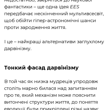
фантастики – ще одна ідея
EES
передбачає нескінченний мультивсесвіт,
щоб обійти гіпер-астрономічні шанси
проти зародження життя.
І це – найкращі альтернативи заглухлому
дарвінізму.
Тонкий фасад дарвінізму
В той час як низка мудреців упродовж
століть марно билася над запитанням
про те, який механізм може пояснити
витончені структури життя, до поняття
еволюції були прикріплені різні назви: