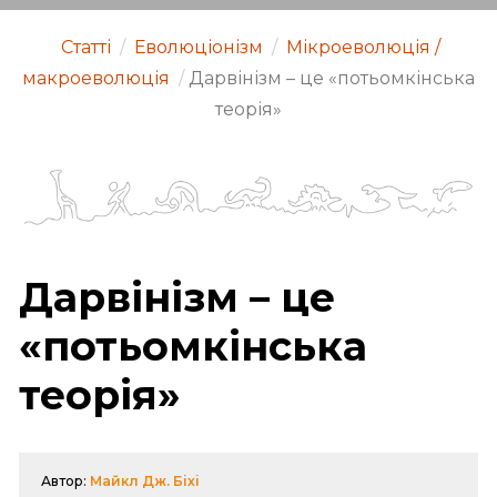
Статті
/
Еволюціонізм
/
Мікроеволюція /
макроеволюція
/
Дарвінізм – це «потьомкінська
теорія»
Дарвінізм – це
«потьомкінська
теорія»
Автор:
Майкл Дж. Біхі