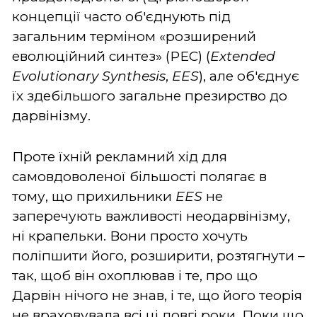
концепції часто об'єднують під
загальним терміном «розширений
еволюційний синтез» (РЕС) (
Extended
Evolutionary Synthesis
,
EES
), але об'єднує
їх здебільшого загальне презирство до
дарвінізму.
Проте їхній рекламний хід для
самовдоволеної більшості полягає в
тому, що прихильники
EES
не
заперечують важливості неодарвінізму,
ні крапельки. Вони просто хочуть
поліпшити його, розширити, розтягнути –
так, щоб він охоплював і те, про що
Дарвін нічого не знав, і те, що його теорія
не враховувала всі ці довгі роки. Поки що