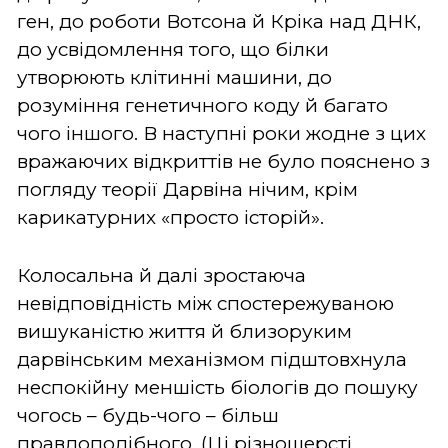
ген, до роботи Вотсона й Кріка над ДНК,
до усвідомлення того, що білки
утворюють клітинні машини, до
розуміння генетичного коду й багато
чого іншого. В наступні роки жодне з цих
вражаючих відкриттів не було пояснено з
погляду теорії Дарвіна нічим, крім
карикатурних «просто історій».
Колосальна й далі зростаюча
невідповідність між спостережуваною
вишуканістю життя й близоруким
дарвінським механізмом підштовхнула
неспокійну меншість біологів до пошуку
чогось – будь-чого – більш
правдоподібного. (Ці різношерсті