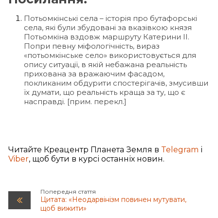
Потьомкінські села – історія про бутафорські
села, які були збудовані за вказівкою князя
Потьомкіна вздовж маршруту Катерини II.
Попри певну міфологічність, вираз
«потьомкінське село» використовується для
опису ситуації, в якій небажана реальність
прихована за вражаючим фасадом,
покликаним обдурити спостерігачів, змусивши
їх думати, що реальність краща за ту, що є
насправді. [прим. перекл.]
Читайте Креацентр Планета Земля в
Telegram
і
Viber
, щоб бути в курсі останніх новин.
Попередня стаття
Цитата: «Неодарвінізм повинен мутувати,
щоб вижити»