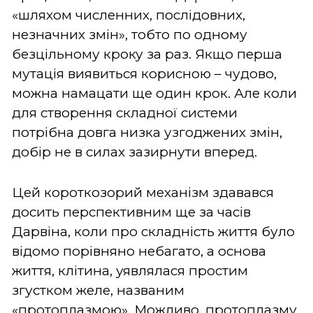
«шляхом численних, послідовних,
незначних змін», тобто по одному
безцільному кроку за раз. Якщо перша
мутація виявиться корисною – чудово,
можна намацати ще один крок. Але коли
для створення складної системи
потрібна довга низка узгоджених змін,
добір не в силах зазирнути вперед.
Цей короткозорий механізм здавався
досить перспективним ще за часів
Дарвіна, коли про складність життя було
відомо порівняно небагато, а основа
життя, клітина, уявлялася простим
згустком желе, названим
«протоплазмою». Можливо, протоплазму