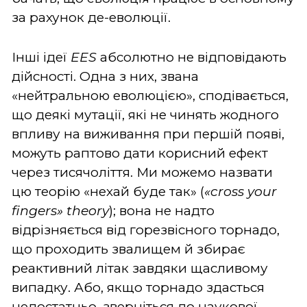
за рахунок де-еволюції.
Інші ідеї
EES
абсолютно не відповідають
дійсності. Одна з них, звана
«нейтральною еволюцією», сподівається,
що деякі мутації, які не чинять жодного
впливу на виживання при першій появі,
можуть раптово дати корисний ефект
через тисячоліття. Ми можемо назвати
цю теорію «нехай буде так» (
«cross your
fingers» theory
); вона не надто
відрізняється від горезвісного торнадо,
що проходить звалищем й збирає
реактивний літак завдяки щасливому
випадку. Або, якщо торнадо здасться
недостатньо, зверніться до наукової