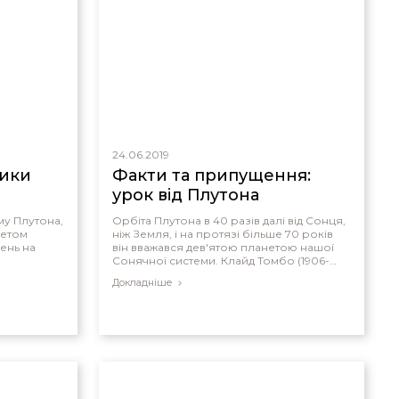
тні поля
шими за
еволюційній
24.06.2019
ники
Факти та припущення:
урок від Плутона
му Плутона,
Орбіта Плутона в 40 разів далі від Сонця,
метом
ніж Земля, і на протязі більше 70 років
ень на
він вважався дев'ятою планетою нашої
Сонячної системи. Клайд Томбо (1906-
1997) відкрив Плутон в 1930 році,
Докладніше
порівнявши фотографії зірок, зроблені
з інтервалом у два тижні в Обсерваторії
Лоуелла в Арізоні.