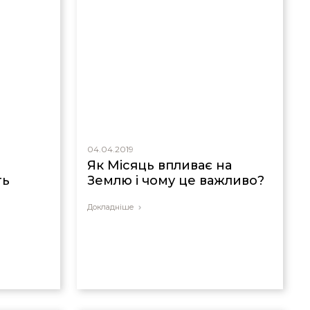
04.04.2019
і
Як Місяць впливає на
ть
Землю і чому це важливо?
Докладніше