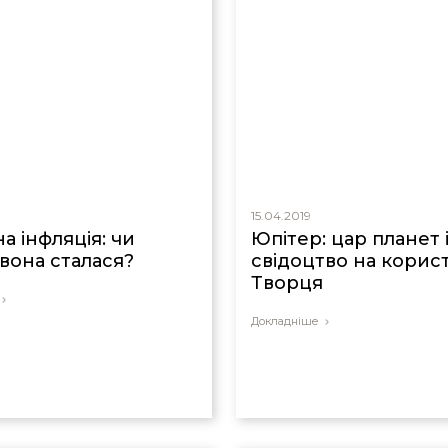
15.04.2019
а інфляція: чи
Юпітер: цар планет 
 вона сталася?
свідоцтво на корис
Творця
Докладніше