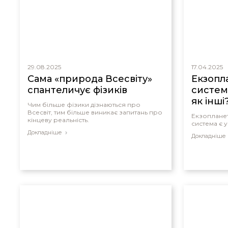
29.08.2025
17.04.2025
Сама «природа Всесвіту»
Екзопл
спантеличує фізиків
система
як інші
Чим більше фізики дізнаються про
Всесвіт, тим більше виникає запитань про
Екзоплане
кінцеву реальність.
система є у
Докладніше
Докладніше