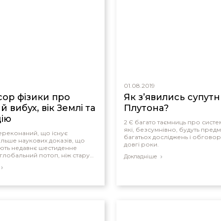
області — що планетарні магні
повинні бути набагато молод
мільярди років, які необхідні 
теорії.
01.08.2019
ор фізики про
Як з’явились супут
 вибух, вік Землі та
Плутона?
ію
2 Є багато таємниць про систе
які, безсумнівно, будуть пред
ереконаний, що існує
багатьох досліджень і обговор
ільше наукових доказів, що
довгі роки.
ють недавнє шестиденне
 глобальний потоп, ніж стару
Докладніше
еволюцію.