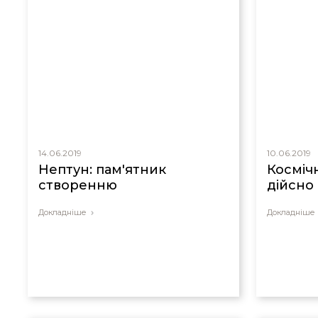
14.06.2019
10.06.2019
Нептун: пам'ятник
Космічн
створенню
дійсно
Докладніше
Докладніше