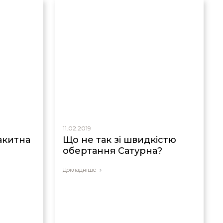
11.02.2019
акитна
Що не так зі швидкістю
обертання Сатурна?
Докладніше