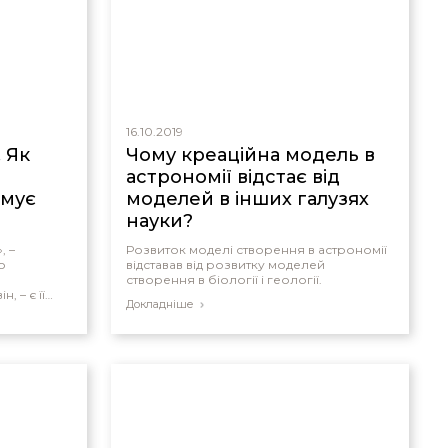
16.10.2019
 Як
Чому креаційна модель в
астрономії відстає від
имує
моделей в інших галузях
науки?
, –
Розвиток моделі створення в астрономії
о
відставав від розвитку моделей
створення в біології і геології.
, – є її
Докладніше
і прогнози
ай
 на користь
а, тоді
ам нам
ння
а користь
вши два
м
 в даній