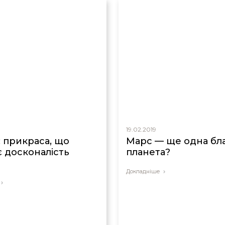
19.02.2019
: прикраса, що
Марс — ще одна бл
є досконалість
планета?
я
Докладніше