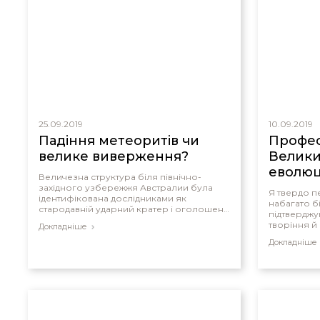
25.09.2019
10.09.2019
Падіння метеоритів чи
Профес
велике виверження?
Великий
еволюц
Величезна структура біля північно-
західного узбережжя Австралии була
Я твердо п
ідентифікована дослідниками як
набагато б
стародавній ударний кратер і оголошена
підтверджу
причиною масового вимирання тварин,
творіння й
Докладніше
знайдених у палеонтологічному
Землю та 
літопису.
Докладніше