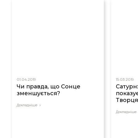
01.04.2019
15.03.2019
Чи правда, що Сонце
Сатурн
зменшується?
показу
Творц
Докладніше
Докладніше