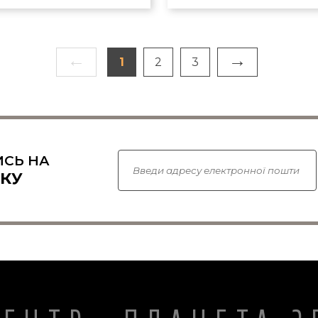
←
→
1
2
3
СЬ НА
КУ