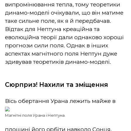
випромінювання тепла, тому теоретики
динамо-моделі очікували, що він матиме
таке сильне поле, як я й передбачав.
Відтак для Нептуна креаційна та
еволюційна теорії дали однаково хороші
прогнози сили поля. Однак в інших
аспектах магнітного поля Нептун дуже
здивував теоретиків динамо-моделі.
Сюрприз! Нахили та зміщення
Вісь обертання Урана лежить майж
е в
Магнітні поля Урана і Нептуна.
площині його орбіти навколо Сонця.