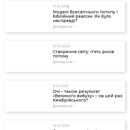
Humphreys, D.R. "Good news from Neptune: The
17.01.2018
Voyager II Magnetic Measurements," Creation
Моделі Всесвітнього потопу і
біблійний реалізм. Як було
Research Society Quarterly (1990), in press.
насправді?
Докладніше
Parker, E.N. "Magnetic fields in the cosmos,"
Scientific American, 249 (August 1983), 44-54, see
p. 52. Hood, L.L. "The enigma of lunar magnetism,"
EOS, 62 (21 April 1981), 161-163. See also Reference
27.01.2021
Cтворення світу: п'ять років
2.
потому
Докладніше
Bagenal, F. "The emptiest magnetosphere,"
Physics World, (October 1989), 18-19.
11.01.2021
Очі – також результат
«Великого вибуху» – на цей раз
Кембрійського?
Докладніше
13.01.2021