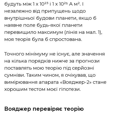
будуть між 1 х 10²³ і 1 х 10²⁵ А м². І
незалежно від припущень щодо
внутрішньої будови планети, якщо б
наявне поле будь-якої планети
перевищило максимум (лінія на мал. 1),
моя теорія була б спростована.
Точного мінімуму не існує, але значення
на кілька порядків нижче за прогнози
поставлять мою теорію під серйозні
сумніви. Таким чином, я очікував, що
вимірювання апарата «Вояджер-2» стане
хорошим тестом моєї гіпотези.
Вояджер перевіряє теорію