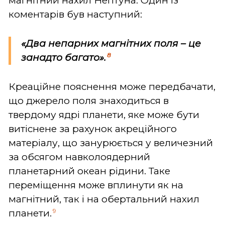
магнітний нахил Нептуна. Один із
коментарів був наступний:
«Два непарних магнітних поля – це
8
занадто багато».
Креаційне пояснення може передбачати,
що джерело поля знаходиться в
твердому ядрі планети, яке може бути
витіснене за рахунок акреційного
матеріалу, що занурюється у величезний
за обсягом навколоядерний
планетарний океан рідини. Таке
переміщення може вплинути як на
магнітний, так і на обертальний нахил
9
планети.