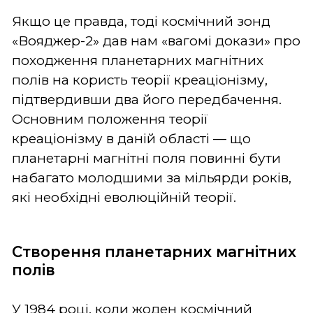
Якщо це правда, тоді космічний зонд
«Вояджер-2» дав нам «вагомі докази» про
походження планетарних магнітних
полів на користь теорії креаціонізму,
підтвердивши два його передбачення.
Основним положення теорії
креаціонізму в даній області — що
планетарні магнітні поля повинні бути
набагато молодшими за мільярди років,
які необхідні еволюційній теорії.
Створення планетарних магнітних
полів
У 1984 році, коли жоден космічний