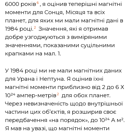
6
6000 років
, я оцінив теперішні магнітні
моменти для Сонця, Місяця та всіх
планет, для яких ми мали магнітні дані в
2
1984 році.
Значення, які я отримав
добре узгоджуються з виміряними
значеннями, показаними суцільними
крапками на мал. 1.
У 1984 році ми не мали магнітних даних
для Урана і Нептуна. Я оцінив їхні
магнітні моменти приблизно від 2 до 6 Х
2
10²⁴ ампер-метрів
для обох планет.
Через невизначеність щодо внутрішньої
частини цих об’єктів, я розширив своє
передбачення «на порядок», до 10²⁴ А м².
Я мав на увазі, що магнітні моменти