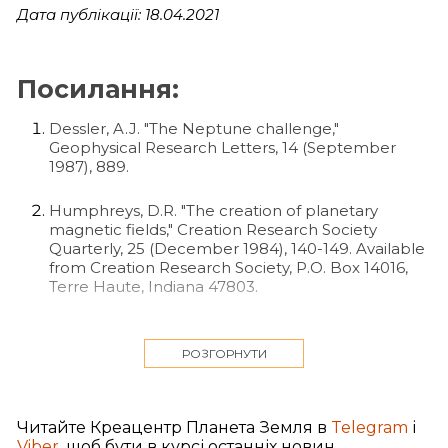
Дата публікації: 18.04.2021
Посилання:
Dessler, A.J. "The Neptune challenge,"
Geophysical Research Letters, 14 (September
1987), 889.
Humphreys, D.R. "The creation of planetary
magnetic fields," Creation Research Society
Quarterly, 25 (December 1984), 140-149. Available
from Creation Research Society, P.O. Box 14016,
Terre Haute, Indiana 47803.
Humphreys, D.R. "The creation of the earth's
magnetic field," Creation Research Society
РОЗГОРНУТИ
Quarterly, 20 (September 1983), 89-94.
Barnes, T.G. "Decay of the earth's magnetic
Читайте Креацентр Планета Земля в
Telegram
і
moment and the geochronological implications,"
Viber
, щоб бути в курсі останніх новин.