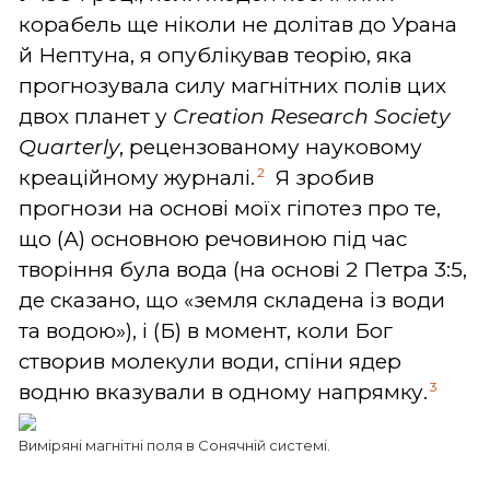
корабель ще ніколи не долітав до Урана
й Нептуна, я опублікував теорію, яка
прогнозувала силу магнітних полів цих
двох планет у
Creation Research Society
Quarterly
, рецензованому науковому
2
креаційному журналі.
Я зробив
прогнози на основі моїх гіпотез про те,
що (А) основною речовиною під час
творіння була вода (на основі 2 Петра 3:5,
де сказано, що «земля складена із води
та водою»), і (Б) в момент, коли Бог
створив молекули води, спіни ядер
3
водню вказували в одному напрямку.
Виміряні магнітні поля в Сонячній системі.