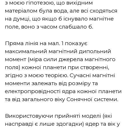
з моєю гіпотезою, що вихідним
матеріалом була вода, але всі сходяться
на думці, що якщо б існувало магнітне
поле, воно з часом слабшало б.
Пряма лінія на мал. 1 показує
максимальний магнітний дипольний
момент (міра сили джерела магнітного
поля) кожної планети при створенні,
згідно з моєю теорією. Сучасні магнітні
моменти залежать від розміру та
електропровідності ядра кожної планети
та від загального віку Сонячної системи.
Використовуючи прийняті моделі (які
насправді є лише здогадки) ядер та вік у