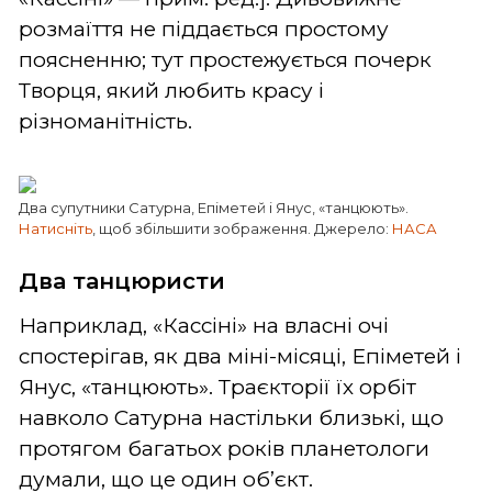
розмаїття не піддається простому
поясненню; тут простежується почерк
Творця, який любить красу і
різноманітність.
Два супутники Сатурна, Епіметей і Янус, «танцюють».
Натисніть
, щоб збільшити зображення. Джерело:
НАСА
Два танцюристи
Наприклад, «Кассіні» на власні очі
спостерігав, як два міні-місяці, Епіметей і
Янус, «танцюють». Траєкторії їх орбіт
навколо Сатурна настільки близькі, що
протягом багатьох років планетологи
думали, що це один об’єкт.