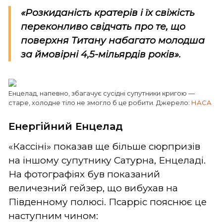
«Розкиданість кратерів і їх свіжість
переконливо свідчать про те, що
поверхня Титану набагато молодша
за ймовірні 4,5-мільярдів років».
Енцелад, напевно, збагачує сусідні супутники кригою —
старе, холодне тіло не змогло б це робити. Джерело:
НАСА
Енергійний Енцелад
«Кассіні» показав ще більше сюрпризів
на іншому супутнику Сатурна, Енцеладі.
На фотографіях був показаний
величезний гейзер, що вибухав на
Південному полюсі. Псарріс пояснює це
наступним чином: