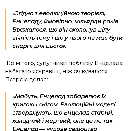
«Згідно з еволюційною теорією,
Енцеладу, ймовірно, мільярди років.
Вважалося, що він охолонув цілу
вічність тому і що у нього не має бути
енергії для цього».
Крім того, супутники поблизу Енцелада
набагато яскравіші, ніж очікувалося.
Псарріс додає:
«Мабуть, Енцелад забарвлює їх
кригою і снігом. Еволюційні моделі
стверджують, що Енцелад старий,
холодний і мертвий, але це не так.
Енцелад — чудове свідоцтво