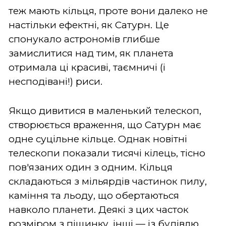
теж мають кільця, проте вони далеко не
настільки ефектні, як Сатурн. Це
спонукало астрономів глибше
замислитися над тим, як планета
отримала ці красиві, таємничі (і
несподівані!) риси.
Якщо дивитися в маленький телескоп,
створюється враження, що Сатурн має
одне суцільне кільце. Однак новітні
телескопи показали тисячі кілець, тісно
пов'язаних один з одним. Кільця
складаються з мільярдів частинок пилу,
каміння та льоду, що обертаються
навколо планети. Деякі з цих часток
розміром з піщинку, інші — із будівлю.