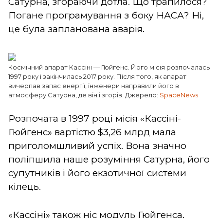
Сатурна, згораючи дотла. Що трапилося?
Погане програмування з боку НАСА? Ні,
це була запланована аварія.
Космічний апарат Кассіні — Гюйгенс. Його місія розпочалась
1997 року і закінчилась 2017 року. Після того, як апарат
вичерпав запас енергії, інженери направили його в
атмосферу Сатурна, де він і згорів. Джерело:
SpaceNews
Розпочата в 1997 році місія «Кассіні-
Гюйгенс» вартістю $3,26 млрд мала
приголомшливий успіх. Вона значно
поліпшила наше розуміння Сатурна, його
супутників і його екзотичної системи
кілець.
«Кассіні» також ніс модуль Гюйгенса,