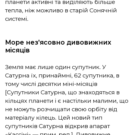
планети активні та виділяють більше
тепла, ніж можливо в старій Сонячній
системі.
Море нез'ясовно дивовижних
місяців
Земля має лише один супутник. У
Сатурна їх, принаймні, 62 супутника, в
тому числі десятки міні-місяців
[Супутники Сатурна, що знаходяться в
кільцях планети і є настільки малими, що
не можуть розчищати свою орбіту від
матеріалу кілець. Цей новий тип
супутників Сатурна відкрив апарат
«Кассіні» — прим. ред.]. Дивовижне