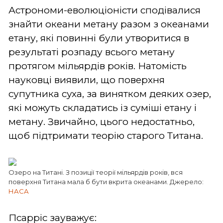
Астрономи-еволюціоністи сподівалися
знайти океани метану разом з океанами
етану, які повинні були утворитися в
результаті розпаду всього метану
протягом мільярдів років. Натомість
науковці виявили, що поверхня
супутника суха, за винятком деяких озер,
які можуть складатись із суміші етану і
метану. Звичайно, цього недостатньо,
щоб підтримати теорію старого Титана.
Озеро на Титані. З позиції теорії мільярдів років, вся
поверхня Титана мала б бути вкрита океанами. Джерело:
НАСА
Псарріс зауважує: