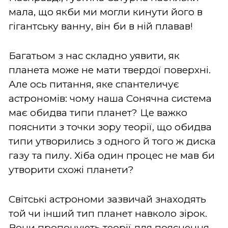
мала, що якби ми могли кинути його в
гігантську ванну, він би в ній плавав!
Багатьом з нас складно уявити, як
планета може не мати твердої поверхні.
Але ось питання, яке спантеличує
астрономів: чому наша Сонячна система
має обидва типи планет? Це важко
пояснити з точки зору теорії, що обидва
типи утворились з одного й того ж диска
газу та пилу. Хіба один процес не мав би
утворити схожі планети?
Світські астрономи зазвичай знаходять
той чи інший тип планет навколо зірок.
Вони пропонують теорії для пояснення