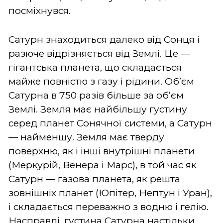
посміхнувся.
Сатурн знаходиться далеко від Сонця і
разюче відрізняється від Землі. Це —
гігантська планета, що складається
майже повністю з газу і рідини. Об’єм
Сатурна в 750 разів більше за об’єм
Землі. Земля має найбільшу густину
серед планет Сонячної системи, а Сатурн
— найменшу. Земля має тверду
поверхню, як і інші внутрішні планети
(Меркурій, Венера і Марс), в той час як
Сатурн — газова планета, як решта
зовнішніх планет (Юпітер, Нептун і Уран),
і складається переважно з водню і гелію.
Насправді, густина Сатурна настільки