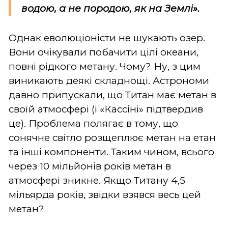
водою, а не породою, як на Землі».
Однак еволюціоністи не шукають озер.
Вони очікували побачити цілі океани,
повні рідкого метану. Чому? Ну, з цим
виникають деякі складнощі. Астрономи
давно припускали, що Титан має метан в
своїй атмосфері (і «Кассіні» підтвердив
це). Проблема полягає в тому, що
сонячне світло розщеплює метан на етан
та інші компоненти. Таким чином, всього
через 10 мільйонів років метан в
атмосфері зникне. Якщо Титану 4,5
мільярда років, звідки взявся весь цей
метан?