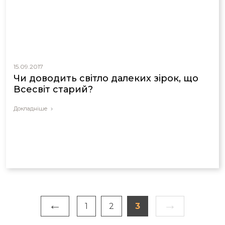
15.09.2017
Чи доводить світло далеких зірок, що
Всесвіт старий?
Докладніше
←
→
1
2
3