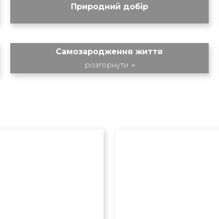
Природний добір
Самозародження життя
розгорнути