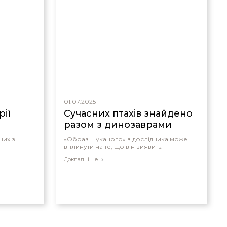
01.07.2025
рії
Сучасних птахів знайдено
разом з динозаврами
них з
«Образ шуканого» в дослідника може
.
вплинути на те, що він виявить.
Докладніше