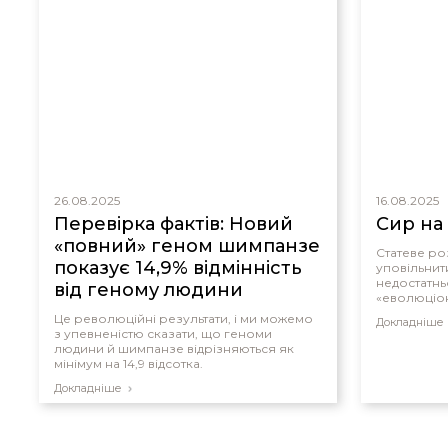
26.08.2025
16.08.2025
Перевірка фактів: Новий
Сир на
«повний» геном шимпанзе
Статеве р
показує 14,9% відмінність
уповільнит
недостатнь
від геному людини
«еволюціон
Це революційні результати, і ми можемо
Докладніше
з упевненістю сказати, що геноми
людини й шимпанзе відрізняються як
мінімум на 14,9 відсотка.
Докладніше