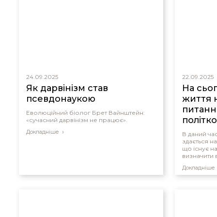
24.09.2025
22.09.2025
Як дарвінізм став
На сьо
псевдонаукою
життя 
питанн
Еволюційний біолог Брет Вайнштейн:
політк
«сучасний дарвінізм не працює».
Докладніше
В даний ча
здається н
що існує н
визначити в
Докладніше