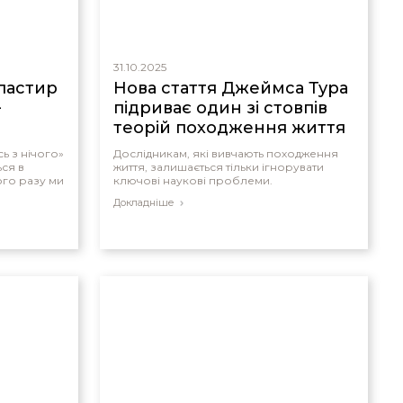
31.10.2025
ластир
Нова стаття Джеймса Тура
–
підриває один зі стовпів
теорій походження життя
ь з нічого»
Дослідникам, які вивчають походження
ься в
життя, залишається тільки ігнорувати
ого разу ми
ключові наукові проблеми.
Докладніше