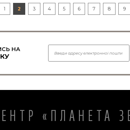
1
2
3
4
5
6
7
8
9
СЬ НА
КУ
ЦЕНТР «ПЛАНЕТА З