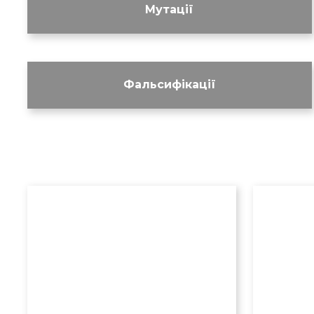
Мутації
Фальсифікації