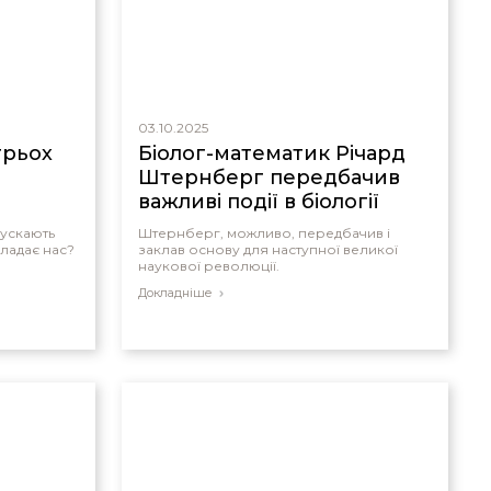
03.10.2025
трьох
Біолог-математик Річард
Штернберг передбачив
важливі події в біології
пускають
Штернберг, можливо, передбачив і
ладає нас?
заклав основу для наступної великої
наукової революції.
Докладніше