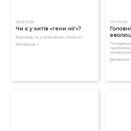
05.12.2025
09.11.2025
Чи є у китів «гени ніг»?
Головн
еволюц
Відповідь: ні, у китів немає «генів ніг».
Походження
Докладніше
проблема Д
невирішен
Докладніше