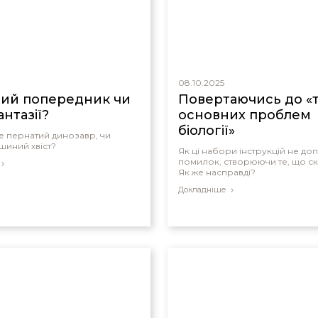
08.10.2025
ий попередник чи
Повертаючись до «
антазії?
основних проблем
біології»
це пернатий динозавр, чи
шиний хвіст?
Як ці набори інструкцій не до
помилок, створюючи те, що ск
Як же насправді?
Докладніше