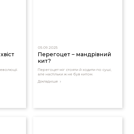
05.09.2025
хвіст
Перегоцет – мандрівний
кит?
еволюції.
Перегоцет міг стояти й ходити по суші,
але настільки ж не був китом.
Докладніше