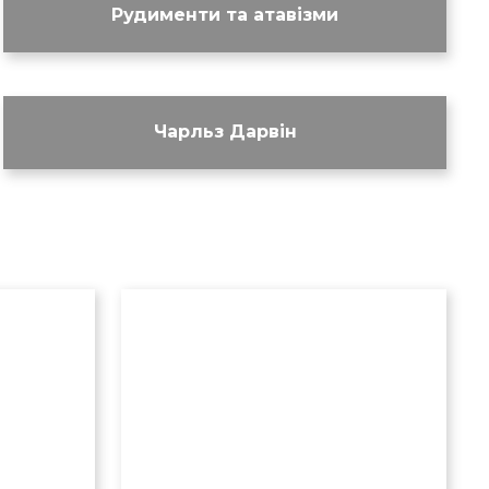
Рудименти та атавізми
Чарльз Дарвін