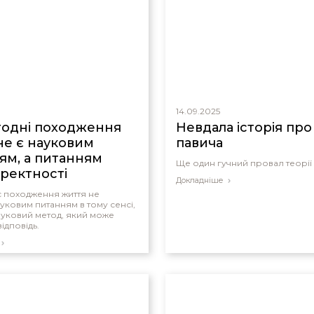
14.09.2025
годні походження
Невдала історія про 
не є науковим
павича
ям, а питанням
Ще один гучний провал теорії 
оректності
Докладніше
с походження життя не
ауковим питанням в тому сенсі,
ауковий метод, який може
ідповідь.