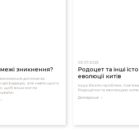
03.07.2025
 межі зникнення?
Родоцет та інші істо
еволюції китів
озмноження допомагає
и деградацію, але навіть цього
Існує безліч проблем, пов'яза
о, щоб вони могли
Родоцетом та еволюцією китів
увати».
Докладніше