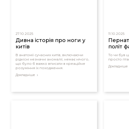
27.10.2025
11.10.2025
Дивна історія про ноги у
Пернат
китів
політ ф
В анатомії сучасних китів, включаючи
То чи був 
рідкісні незначні аномалії, немає нічого,
просто пта
що було б важко вписати в креаційне
Докладніше
розуміння їх походження.
Докладніше