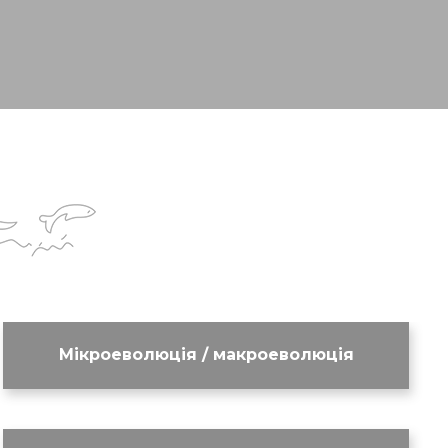
Мікроеволюція / макроеволюція