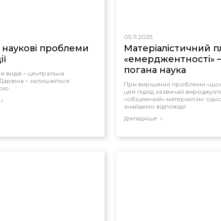
05.11.2025
і наукові проблеми
Матеріалістичний п
ії
«емерджентності» 
погана наука
 видів – центральна
арвіна – залишається
При вирішенні проблеми «щос
ою.
цей підхід зазвичай вироджуєт
«обіцяючий» матеріалізм: одн
знайдемо відповідь!
Докладніше