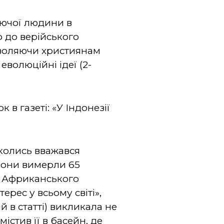
руючої людини в
о до верійського
дозволяючи християнам
еволюційні ідеї (2-
в газеті: «У Індонезії
й колись вважався
 вони вимерли 65
ід Африканського
ерес у всьому світі»,
й в статті) викликала не
стив її в басейн, де