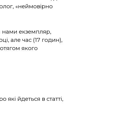
олог, «неймовірно
й нами екземпляр,
і, але час (17 годин),
отягом якого
 які йдеться в статті,