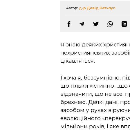
Автор:
д-р Девід Кетчпул
Я знаю деяких християн
нехристиянських засобі
цікавляться.
І хоча я, безсумнівно, 
що тільки «істинно ...що
відзначити, що не все, 
брехнею. Деякі дані, про
засобом у руках віруючи
еволюційного «перекруч
мільйони років, і яке вп