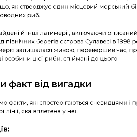
 що, як стверджує один місцевий морський бі
ководних риб.
найдені й інші латимерії, включаючи описани
північних берегів острова Сулавесі в 1998 роц
мерія залишалася живою, перевершив час, пр
 особини цієї риби, спіймані до цього.
 факт від вигадки
о факти, які спостерігаються очевидцями і про
 лінії, яка вплетена у неї.
ів: