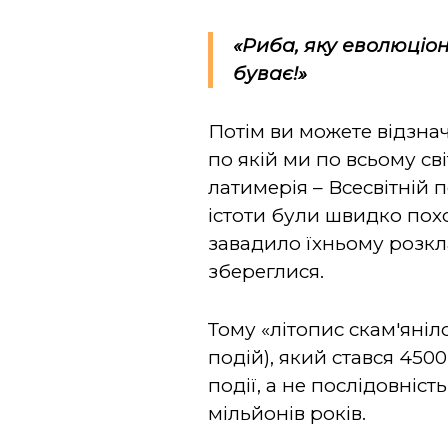
«Риба, яку еволюціо
буває!»
Потім ви можете відзнач
по якій ми по всьому св
латимерія – Всесвітній п
істоти були швидко пох
завадило їхньому розк
збереглися.
Тому «літопис скам'яніл
подій), який стався 4500
події, а не послідовніс
мільйонів років.