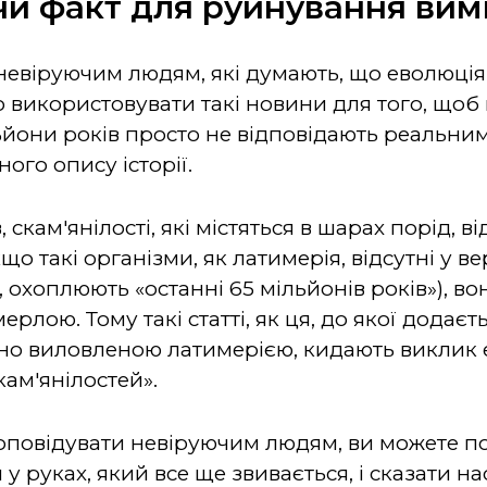
и факт для руйнування вим
невіруючим людям, які думають, що еволюці
використовувати такі новини для того, щоб 
ьйони років просто не відповідають реальним
ного опису історії.
 скам'янілості, які містяться в шарах порід, 
кщо такі організми, як латимерія, відсутні у ве
, охоплюють «останні 65 мільйонів років»), в
ерлою. Тому такі статті, як ця, до якої дода
йно виловленою латимерією, кидають виклик
ам'янілостей».
оповідувати невіруючим людям, ви можете п
у руках, який все ще звивається, і сказати н