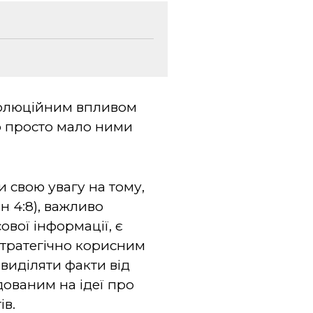
еволюційним впливом
о просто мало ними
 свою увагу на тому,
ян 4:8), важливо
ової інформації, є
 стратегічно корисним
 виділяти факти від
дованим на ідеї про
ів.