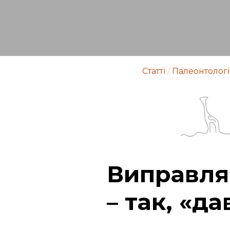
Статті
/
Палеонтологі
Виправля
– так, «да