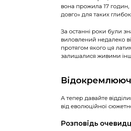
вона прожила 17 годин,
довго» для таких глибо
За останні роки були з
виловлений недалеко від 
протягом якого ця лати
залишалися живими інші
Відокремлюючи
А тепер давайте відділим
від еволюційної сюжетної
Розповідь очевидц