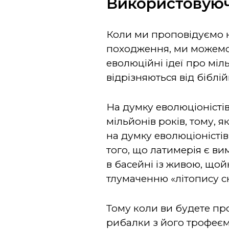
Використовуюч
Коли ми проповідуємо 
походження, ми можемо 
еволюційні ідеї про міл
відрізняються від біблій
На думку еволюціоністів,
мільйонів років, тому, я
на думку еволюціоністів
того, що латимерія є вим
в басейні із живою, що
тлумаченню «літопису ск
Тому коли ви будете пр
рибалки з його трофеєм 