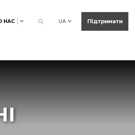
Підтримати
О НАС
UA
НІ