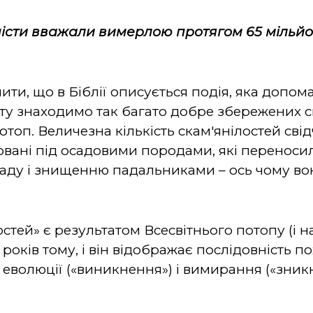
ністи вважали вимерлою протягом 65 мільйон
ити, що в Біблії описується подія, яка допом
іту знаходимо так багато добре збережених ск
отоп. Величезна кількість скам'янілостей свід
овані під осадовими породами, які переноси
ладу і знищенню падальниками – ось чому в
остей» є результатом Всесвітнього потопу (і н
 років тому, і він відображає послідовність по
ть еволюції («виникнення») і вимирання («зни