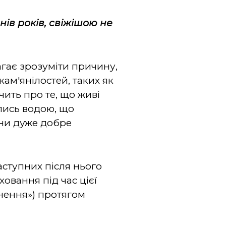
ів років, свіжішою не
агає зрозуміти причину,
ам'янілостей, таких як
чить про те, що живі
лись водою, що
они дуже добре
аступних після нього
ховання під час цієї
кнення») протягом