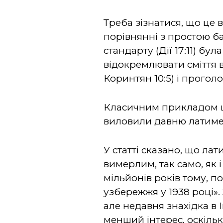
Треба зізнатися, що це 
порівнянні з простою б
стандарту (Дії 17:11) бу
відокремлювати сміття в
Коринтян 10:5) і прогол
Класичним прикладом ціє
виловили давню латиме
У статті сказано, що лат
вимерлим, так само, як 
мільйонів років тому, 
узбережжя у 1938 році».
але недавня знахідка в 
менший інтерес, оскільк