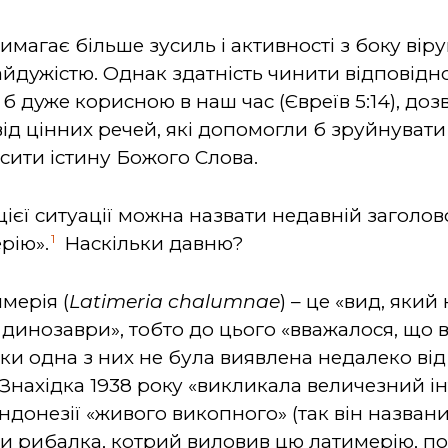
вимагає більше зусиль і активності з боку ві
айдужістю. Однак здатність чинити відповідн
ла б дуже корисною в наш час (Євреїв 5:14), 
ід цінних речей, які допомогли б зруйнувати 
осити істину Божого Слова.
ї ситуації можна назвати недавній заголовок 
1
рію».
Наскільки давню?
имерія (
Latimeria chalumnae
) – це «вид, яки
і динозаври», тобто до цього «вважалося, що
поки одна з них не була виявлена недалеко в
 Знахідка 1938 року «викликала величезний інт
Індонезії «живого викопного» (так він названи
и рибалка, котрий виловив цю латимерію, помі