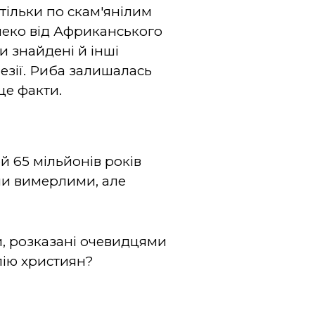
тільки по скам'янілим
алеко від Африканського
и знайдені й інші
незії. Риба залишалась
це факти.
й 65 мільйонів років
ли вимерлими, але
и, розказані очевидцями
блію християн?