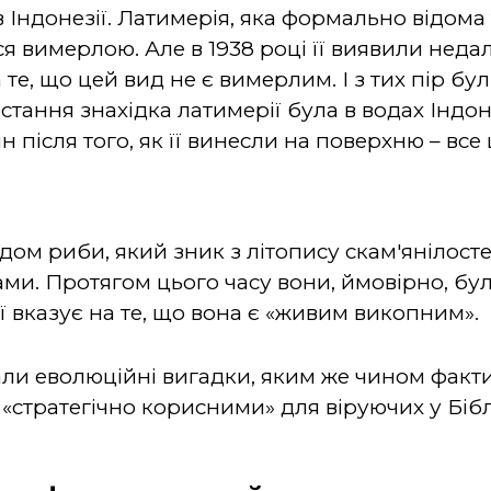
Індонезії. Латимерія, яка формально відома 
ся вимерлою. Але в 1938 році її виявили нед
те, що цей вид не є вимерлим. І з тих пір бул
стання знахідка латимерії була в водах Індо
 після того, як її винесли на поверхню – все 
дом риби, який зник з літопису скам'янілосте
ами. Протягом цього часу вони, ймовірно, бу
ї вказує на те, що вона є «живим викопним».
али еволюційні вигадки, яким же чином факт
ти «стратегічно корисними» для віруючих у Бі