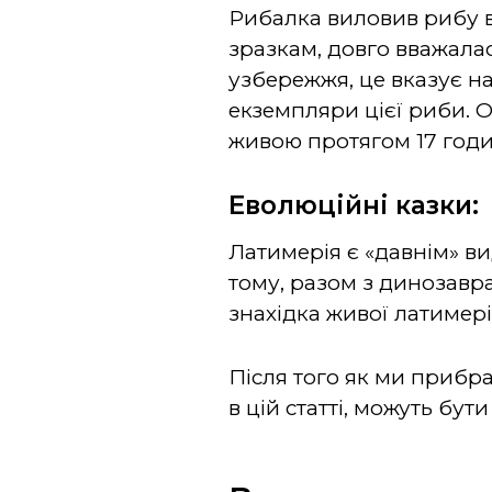
Рибалка виловив рибу в 
зразкам, довго вважала
узбережжя, це вказує на 
екземпляри цієї риби. О
живою протягом 17 годин
Еволюційні казки:
Латимерія є «давнім» ви
тому, разом з динозавр
знахідка живої латимері
Після того як ми прибр
в цій статті, можуть бу