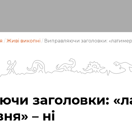
я
/
Живі викопні
/
Виправляючи заголовки: «латимерія»
ючи заголовки: «л
вня» – ні