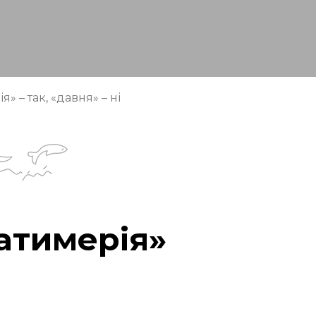
 – так, «давня» – ні
атимерія»