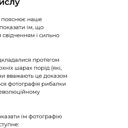
ислу
я пояснює наше
показати їм, що
 свідченням і сильно
відкладалися протягом
рхніх шарах порід (які,
они вважають це доказом
ється фотографія рибалки
 еволюційному
оказати їм фотографію
аступне: