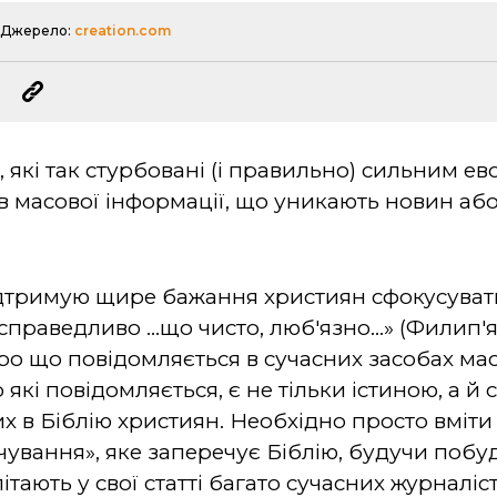
Джерело:
creation.com
, які так стурбовані (і правильно) сильним 
в масової інформації, що уникають новин аб
підтримую щире бажання християн сфокусувати
 справедливо ...що чисто, люб'язно...» (Филип'
про що повідомляється в сучасних засобах мас
 які повідомляється, є не тільки істиною, а й
х в Біблію християн. Необхідно просто вміти
ування», яке заперечує Біблію, будучи побу
літають у свої статті багато сучасних журналіст