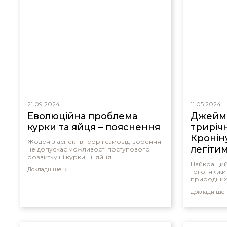
21.09.2024
11.05.2024
Еволюційна проблема
Джеймс
курки та яйця – пояснення
триріч
Кронін
Жоден з аспектів теорії самовідтворення
легітим
не допускає можливості поступового
розвитку ні курки, ні яйця.
Найкращий
Докладніше
того, як ж
природних 
Докладніше