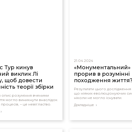
21.04.2024
 Тур кинув
«Монументальний»
ний виклик Лі
прорив в розумінні
у, щоб довести
походження життя
ність теорії збірки
Результати цього дослідження
що ніяких еволюціонуючих си
 опис розуміння вченими
ніколи не могло існувати.
иття могло виникнути внаслідок
процесів, – це невігластво.
Докладніше