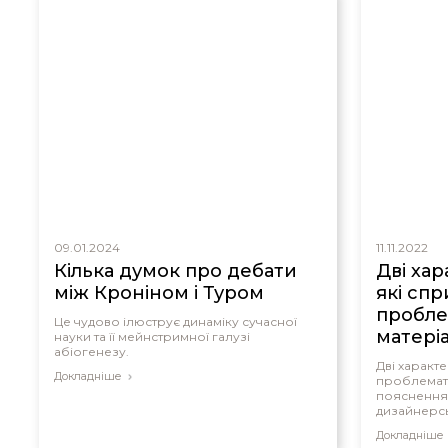
09.01.2024
11.11.2022
Кілька думок про дебати
Дві ха
між Кроніном і Туром
які сп
пробле
Це чудово ілюструє динаміку сучасної
матері
науки та її мейнстримної галузі
абіогенезу.
Дві характе
Докладніше
проблемат
пояснення
дизайнерсь
люди, ще н
Докладніше