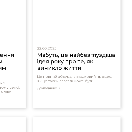
22.03.2025
ження
Мабуть, це найбезглуздіша
м
ідея року про те, як
ям
виникло життя
Це повний абсурд, випадковий процес,
якщо такий взагалі може бути.
 не
тому сенсі,
Докладніше
й може