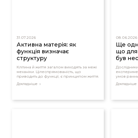
31.07.2026
08.06.2026
Активна матерія: як
Ще одн
функція визначає
що для
структуру
був не
Клітина й життя загалом виходять за межі
Дослідники
механіки. Цілеспрямованість, що
експеримен
приводить до функції, є принципом життя.
умов раннь
Докладніше
Докладніше