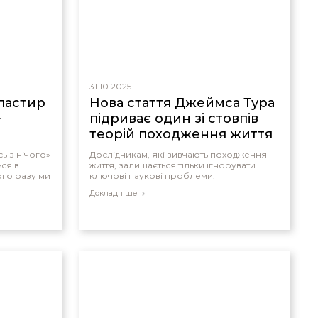
31.10.2025
ластир
Нова стаття Джеймса Тура
–
підриває один зі стовпів
теорій походження життя
ь з нічого»
Дослідникам, які вивчають походження
ься в
життя, залишається тільки ігнорувати
ого разу ми
ключові наукові проблеми.
Докладніше