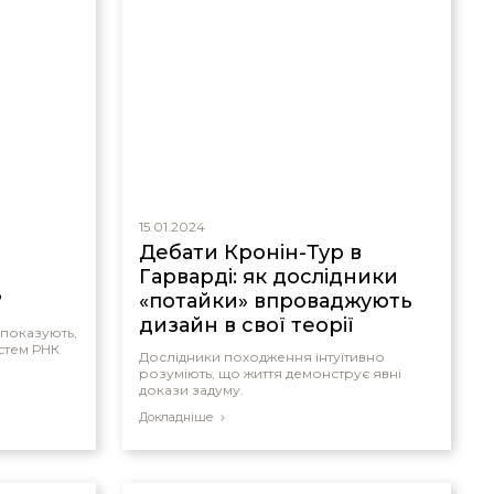
15.01.2024
Дебати Кронін-Тур в
Гарварді: як дослідники
?
«потайки» впроваджують
дизайн в свої теорії
 показують,
стем РНК
Дослідники походження інтуїтивно
розуміють, що життя демонструє явні
докази задуму.
Докладніше