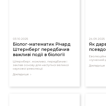
03.10.2025
24.09.2025
Біолог-математик Річард
Як дарв
Штернберг передбачив
псевдо
важливі події в біології
Еволюційн
«сучасний 
Штернберг, можливо, передбачив і
заклав основу для наступної великої
Докладніше
наукової революції.
Докладніше