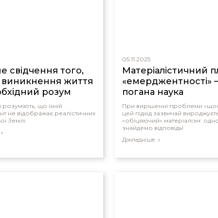
05.11.2025
е свідчення того,
Матеріалістичний п
 виникнення життя
«емерджентності» 
обхідний розум
погана наука
 розуміють, що їхній
При вирішенні проблеми «щос
т не відображає реалістичних
цей підхід зазвичай вироджуєт
ої Землі.
«обіцяючий» матеріалізм: одн
знайдемо відповідь!
Докладніше