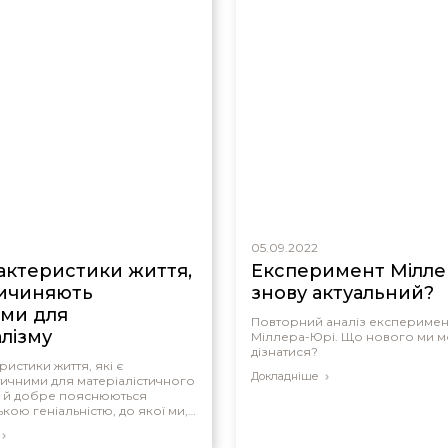
05.09.2022
рактеристики життя,
Експеримент Мілле
ричиняють
знову актуальний?
ми для
Повторний аналіз експеримен
алізму
Міллера-Юрі. Що нового ми 
дізнатися?
ристики життя, які є
Докладніше
ичними для матеріалістичного
 й добре пояснюються
кою геніальністю, до якої ми,
е наблизилися.