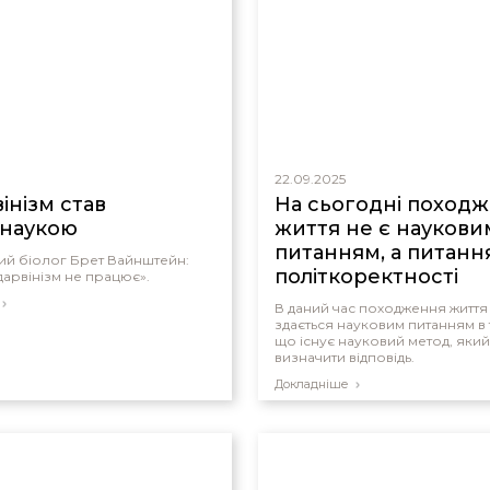
22.09.2025
інізм став
На сьогодні поход
наукою
життя не є наукови
питанням, а питанн
ий біолог Брет Вайнштейн:
політкоректності
дарвінізм не працює».
В даний час походження життя
здається науковим питанням в 
що існує науковий метод, яки
визначити відповідь.
Докладніше