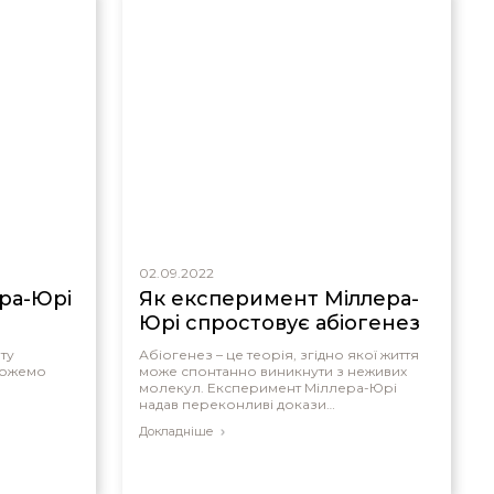
02.09.2022
ра-Юрі
Як експеримент Міллера-
Юрі спростовує абіогенез
ту
Абіогенез – це теорія, згідно якої життя
можемо
може спонтанно виникнути з неживих
молекул. Експеримент Міллера-Юрі
надав переконливі докази
протилежного.
Докладніше