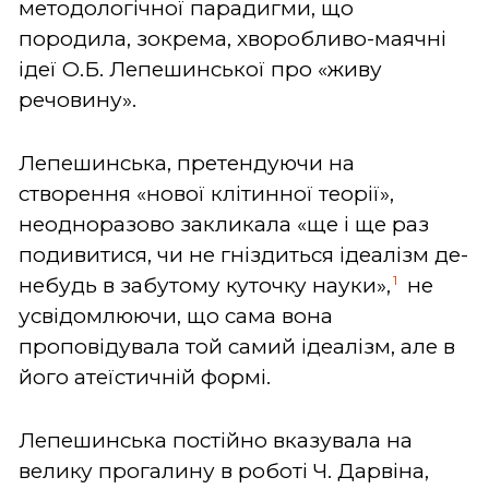
методологічної парадигми, що
породила, зокрема, хворобливо-маячні
ідеї О.Б. Лепешинської про «живу
речовину».
Лепешинська, претендуючи на
створення «нової клітинної теорії»,
неодноразово закликала «ще і ще раз
подивитися, чи не гніздиться ідеалізм де-
1
небудь в забутому куточку науки»,
не
усвідомлюючи, що сама вона
проповідувала той самий ідеалізм, але в
його атеїстичній формі.
Лепешинська постійно вказувала на
велику прогалину в роботі Ч. Дарвіна,