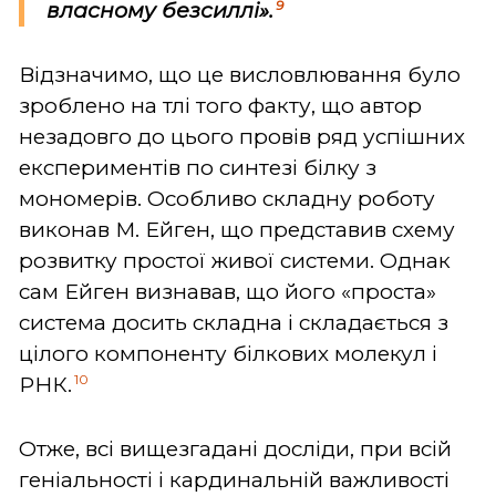
9
власному безсиллі».
Відзначимо, що це висловлювання було
зроблено на тлі того факту, що автор
незадовго до цього провів ряд успішних
експериментів по синтезі білку з
мономерів. Особливо складну роботу
виконав М. Ейген, що представив схему
розвитку простої живої системи. Однак
сам Ейген визнавав, що його «проста»
система досить складна і складається з
цілого компоненту білкових молекул і
10
РНК.
Отже, всі вищезгадані досліди, при всій
геніальності і кардинальній важливості