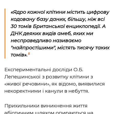
«Ядро кожної клітини містить цифрову
кодовану базу даних, більшу, ніж всі
30 томів Британської енциклопедії. А
ДНК деяких видів амеб, яких ми
несправедливо називаємо
"найпростішими", містять тисячу таких
5
томів».
Експериментальні досліди О.Б.
Лепешинської з розвитку клітини з
«живої речовини», як відомо, виявилися
некоректними і канули в небуття.
Прихильники виникнення життя
абіотичним шляхом опираються на