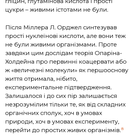
гліцин, глутамінова кислота і прості
цукри – живими істотами не були.
Після Міллера Л. Орджел синтезував
прості нуклеїнові кислоти, але вони теж
не були живими організмами. Проте
завдяки цим дослідам теорія Опаріна-
Холдейна про первинні коацервати або
ж «величезні молекули» як першооснову
життя отримала, нібито,
експериментальне підтвердження.
Залишалося і до сих пір залишається
незрозумілим тільки те, як від складних
органічних сполук, хоч в умовах
природи, хоч в умовах експерименту,
8
перейти до простих живих організмів.