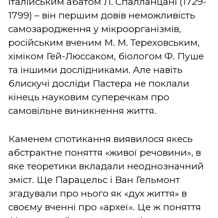
італійським абатом Л. Спалланцані (1729-
1799) – він першим довів неможливість
самозародження у мікроорганізмів,
російським вченим М. М. Тереховським,
хіміком Гей-Люссаком, біологом Ф. Пуше
та іншими дослідниками. Але навіть
блискучі досліди Пастера не поклали
кінець науковим суперечкам про
самовільне виникнення життя.
Каменем спотикання виявилося якесь
абстрактне поняття «живої речовини», в
яке теоретики вкладали неоднозначний
зміст. Ще Парацельс і Ван Гельмонт
згадували про нього як «дух життя» в
своєму вченні про «археї». Це ж поняття