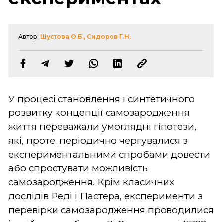
Автор:
Шустова О.Б., Сидоров Г.Н.
У процесі становлення і синтетичного
розвитку концепції самозародження
життя переважали умоглядні гіпотези,
які, проте, періодично чергувалися з
експериментальними спробами довести
або спростувати можливість
самозародження. Крім класичних
дослідів Реді і Пастера, експерименти з
перевірки самозародження проводилися