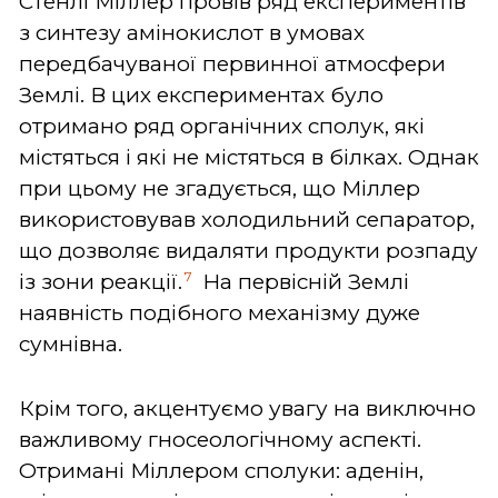
Стенлі Міллер провів ряд експериментів
з синтезу амінокислот в умовах
передбачуваної первинної атмосфери
Землі. В цих експериментах було
отримано ряд органічних сполук, які
містяться і які не містяться в білках. Однак
при цьому не згадується, що Міллер
використовував холодильний сепаратор,
що дозволяє видаляти продукти розпаду
7
із зони реакції.
На первісній Землі
наявність подібного механізму дуже
сумнівна.
Крім того, акцентуємо увагу на виключно
важливому гносеологічному аспекті.
Отримані Міллером сполуки: аденін,