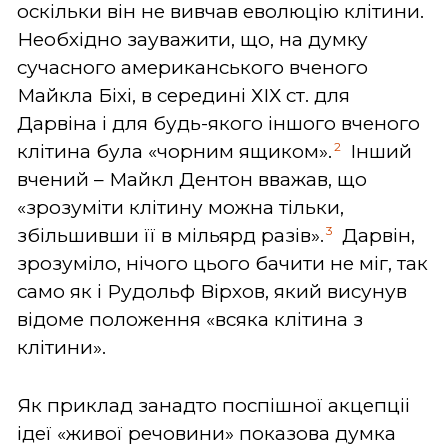
оскільки він не вивчав еволюцію клітини.
Необхідно зауважити, що, на думку
сучасного американського вченого
Майкла Біхі, в середині ХІХ ст. для
Дарвіна і для будь-якого іншого вченого
2
клітина була «чорним ящиком».
Інший
вчений – Майкл Дентон вважав, що
«зрозуміти клітину можна тільки,
3
збільшивши її в мільярд разів».
Дарвін,
зрозуміло, нічого цього бачити не міг, так
само як і Рудольф Вірхов, який висунув
відоме положення «всяка клітина з
клітини».
Як приклад занадто поспішної акцепціі
ідеї «живої речовини» показова думка