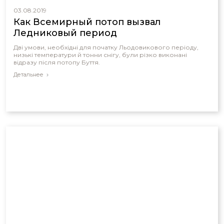
03.08.2019
Как Всемирный потоп вызвал
Ледниковый период
Дві умови, необхідні для початку Льодовикового періоду,
низькі температури й тонни снігу, були різко виконані
відразу після потопу Буття.
Детальнее