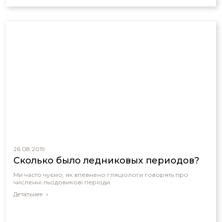
26.08.2019
Сколько было ледниковых периодов?
Ми часто чуємо, як впевнено гляціологи говорять про
численні льодовикові періоди.
Детальнее