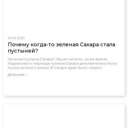
01.10.2021
Почему когда-то зеленая Сахара стала
пустыней?
Зеленая пустыня Сахара? Звучит нелепо, но во время
Ледникового периода пустыня Сахара действительно была
полна зелени и жизни. В Сахаре даже было «море».
Детальнее