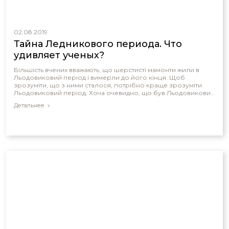
02.08.2019
Тайна Ледникового периода. Что
удивляет ученых?
Більшість вчених вважають, що шерстисті мамонти жили в
Льодовиковий період і вимерли до його кінця. Щоб
зрозуміти, що з ними сталося, потрібно краще зрозуміти
Льодовиковий період. Хоча очевидно, що був Льодовиковий
період, вчені наштовхуються на глуху стіну, коли вони
Детальнее
намагаються пояснити його причину. Вони стикаються то з
однією таємницею то з іншою.