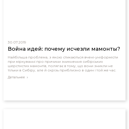
30.07.2019
Война идей: почему исчезли мамонты?
Найбільша проблема, з якою стикаються вчені-уніформісти
при міркуванні про причини зникнення сибірських
шерстистих мамонтів, полягає в тому, що вони зникли не
тільки в Сибіру, але й скрізь приблизно в один і той же час.
Детальнее