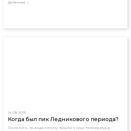
Детальнее
14.08.2019
Когда был пик Ледникового периода?
Після того, як води потопу зійшли з суші, температура