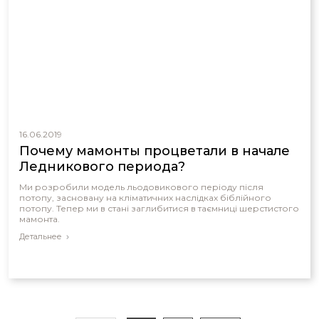
16.06.2019
Почему мамонты процветали в начале
Ледникового периода?
Ми розробили модель льодовикового періоду після
потопу, засновану на кліматичних наслідках біблійного
потопу. Тепер ми в стані заглибитися в таємниці шерстистого
мамонта.
Детальнее