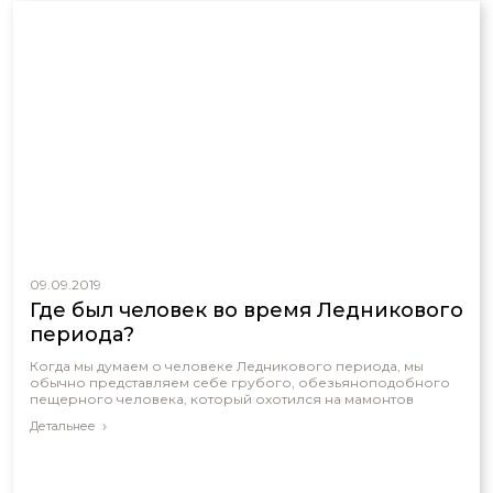
09.09.2019
Где был человек во время Ледникового
периода?
Когда мы думаем о человеке Ледникового периода, мы
обычно представляем себе грубого, обезьяноподобного
пещерного человека, который охотился на мамонтов
Детальнее