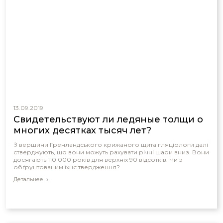
13.09.2019
Свидетельствуют ли ледяные толщи о
многих десятках тысяч лет?
З вершини Гренландського крижаного щита гляціологи далі
стверджують, що вони можуть рахувати річні шари вниз. Вони
досягають 110 000 років для верхніх 90 відсотків. Чи э
обґрунтованим їхнє твердження?
Детальнее