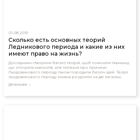
01.08.2019
Сколько есть основных теорий
Ледникового периода и какие из них
имеют право на жизнь?
Дослідники створили багато теорій, щоб пояснити таємниці,
що оточують мамонтів, але питання про причини
Льодовикового періоду також породили безліч ідей. Теорії
льодовикового періоду можна розділити на дві загальні
групи.
Детальнее