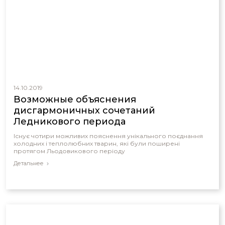
14.10.2019
Возможные объяснения
дисгармоничных сочетаний
Ледникового периода
Існує чотири можливих пояснення унікального поєднання
холодних і теплолюбних тварин, які були поширені
протягом Льодовикового періоду
Детальнее