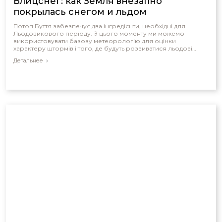
Блицснег: как Земля внезапно
покрылась снегом и льдом
Потоп Буття забезпечує два інгредієнти, необхідні для
Льодовикового періоду. З цього моменту ми можемо
використовувати базову метеорологію для оцінки
характеру штормів і того, де будуть розвиватися льодові
щити.
Детальнее