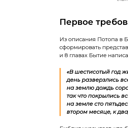
Первое требов
Из описания Потопа в 
сформировать представл
и 8 главах Бытие написа
«В шестисотый год ж
день разверзлись вс
на землю дождь соро
так что покрылись в
на земле сто пятьде
втором месяце, к дв