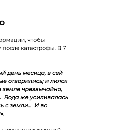
о
формации, чтобы
 после катастрофы. В 7
й день месяца, в сей
ые отворились; и лился
а земле чрезвычайно,
м… Вода же усиливалась
ь с земли… И во
».