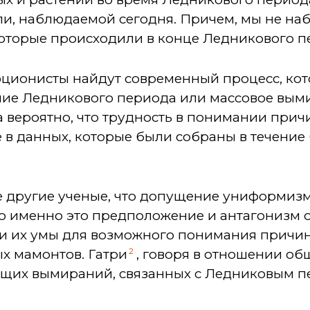
ли, наблюдаемой сегодня. Причем, мы не на
оторые происходили в конце Ледникового п
юционисты найдут современный процесс, ко
ние Ледникового периода или массовое вым
 вероятно, что трудность в понимании при
 в данных, которые были собраны в течение б
ие другие ученые, что допущение униформиз
что именно это предположение и антагонизм 
и их умы для возможного понимания причи
2
х мамонтов. Гатри
, говоря в отношении о
щих вымираний, связанных с Ледниковым п