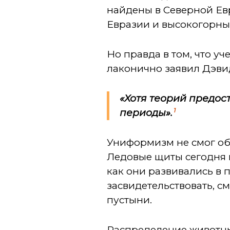
найдены в Северной Ев
Евразии и высокогорны
Но правда в том, что у
лаконично заявил Дэви
«Хотя теорий предос
1
периоды».
Униформизм не смог об
Ледовые щиты сегодня н
как они развивались в
засвидетельствовать, с
пустыни.
Распределение животны