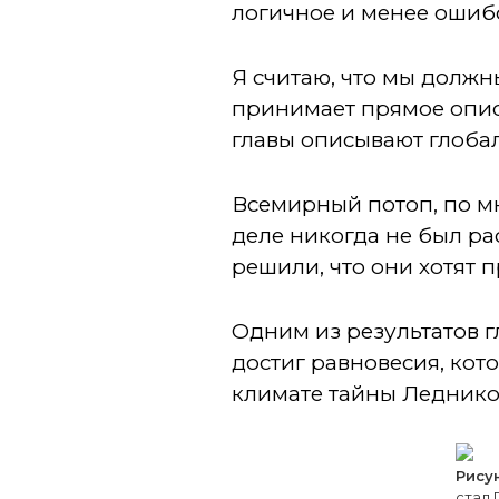
логичное и менее ошиб
Я считаю, что мы долж
принимает прямое описа
главы описывают глоба
Всемирный потоп, по мн
деле никогда не был ра
решили, что они хотят
Одним из результатов г
достиг равновесия, кот
климате тайны Леднико
Рисун
стал 