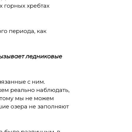
х горных хребтах
го периода, как
 вызывает ледниковые
язанные с ним.
жем реально наблюдать,
этому мы не можем
шие озера не заполняют
а было различным, в