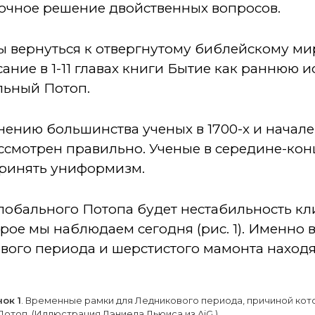
очное решение двойственных вопросов.
ны вернуться к отвергнутому библейскому м
ние в 1-11 главах книги Бытие как раннюю и
льный Потоп.
ению большинства ученых в 1700-х и начале 
ссмотрен правильно. Ученые в середине-конц
 принять униформизм.
лобального Потопа будет нестабильность кл
орое мы наблюдаем сегодня (рис. 1). Именно
вого периода и шерстистого мамонта находя
ок 1
. Временные рамки для Ледникового периода, причиной кот
Потоп. (Иллюстрация Дэниела Льюиса из AiG.)