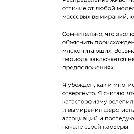
отличие от любой моде
массовых вымираний, к
Сомнительно, что эвол
объяснить происхожде
млекопитающих. Весьма
периода заключается не
предположениях.
Я убежден, как и мног
отвергнуто. Я считаю, 
катастрофизму ослепил
и вымирания шерстисты
ассоциаций и последую
начале своей карьеры: