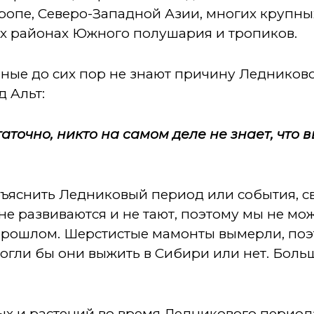
ропе, Северо-Западной Азии, многих крупны
х районах Южного полушария и тропиков.
ченые до сих пор не знают причину Ледниково
д Aльт:
таточно, никто на самом деле не знает, что
ъяснить Ледниковый период или события, св
е развиваются и не тают, поэтому мы не мо
 прошлом. Шерстистые мамонты вымерли, по
могли бы они выжить в Сибири или нет. Боль
х и растений во время Ледникового период