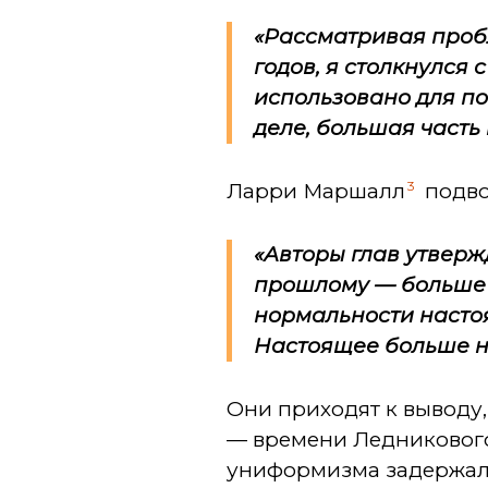
«Рассматривая проб
годов, я столкнулся
использовано для п
деле, большая часть
3
Ларри Маршалл
подво
«Авторы глав утверж
прошлому — больше не
нормальности насто
Настоящее больше н
Они приходят к выводу
— времени Ледникового
униформизма задержала