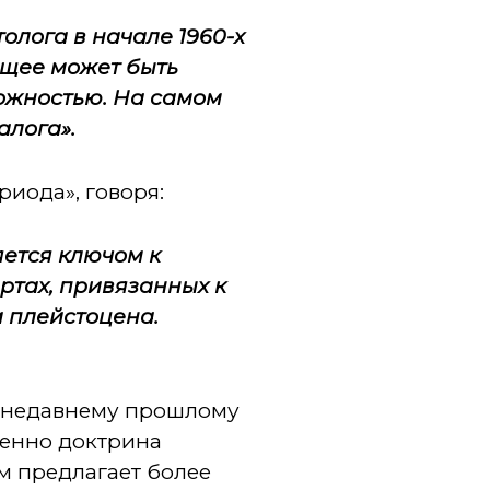
лога в начале 1960-х
ящее может быть
ожностью. На самом
алога».
иода», говоря:
яется ключом к
артах, привязанных к
 плейстоцена.
к недавнему прошлому
менно доктрина
м предлагает более