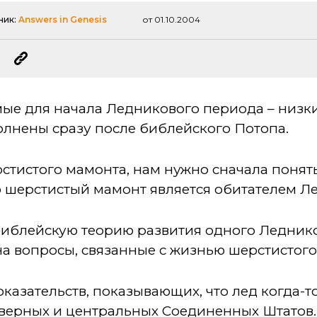
ник:
Answers in Genesis
от 01.10.2004
мые для начала Ледникового периода – низк
олнены сразу после библейского Потопа.
рстистого мамонта, нам нужно сначала поня
то шерстистый мамонт является обитателем 
 библейскую теорию развития одного Леднико
на вопросы, связанные с жизнью шерстистого
казательств, показывающих, что лед когда-
еверных и центральных Соединенных Штатов.