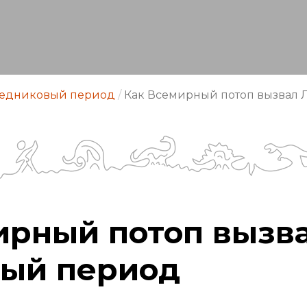
едниковый период
/
Как Всемирный потоп вызвал
ирный потоп вызв
ый период