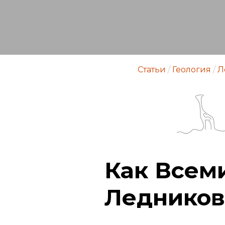
Статьи
/
Геология
/
Л
Как Всем
Ледников