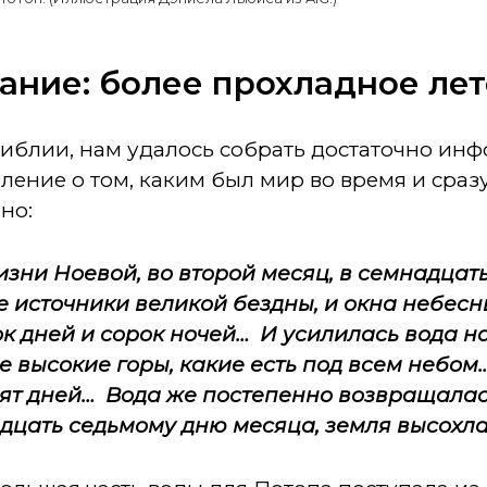
ание: более прохладное лет
Библии, нам удалось собрать достаточно ин
ение о том, каким был мир во время и сразу
но:
изни Ноевой, во второй месяц, в семнадцаты
е источники великой бездны, и окна небесн
к дней и сорок ночей… И усилилась вода н
се высокие горы, какие есть под всем небо
сят дней… Вода же постепенно возвращалас
адцать седьмому дню месяца, земля высохла