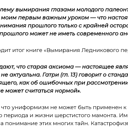
лему вымирания глазами молодого палеонто
 с моим первым важным уроком — что насто
онимания прошлого только с крайней остор
 прошлого может не иметь современного ан
дит итог книге «Вымирания Ледникового пер
дают, что старая аксиома — настоящее явл
 актуальна. Гатри (гл. 13) говорит о станд
ящего, как об ошибочных при рассмотрении
е может считаться нормой».
, что униформизм не может быть применен 
 периода и жизни шерстистого мамонта. И
 понимание этих многих тайн. Катастрофиз