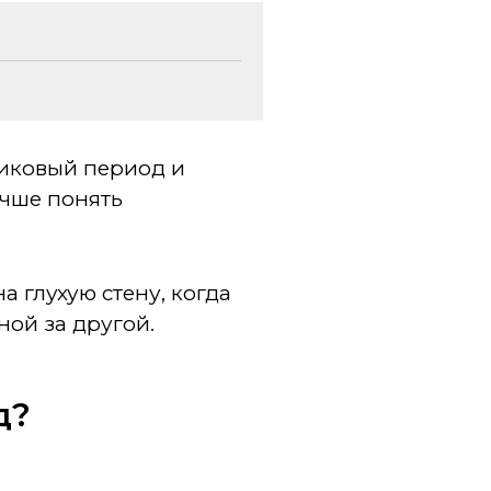
никовый период и
учше понять
 глухую стену, когда
ной за другой.
д?