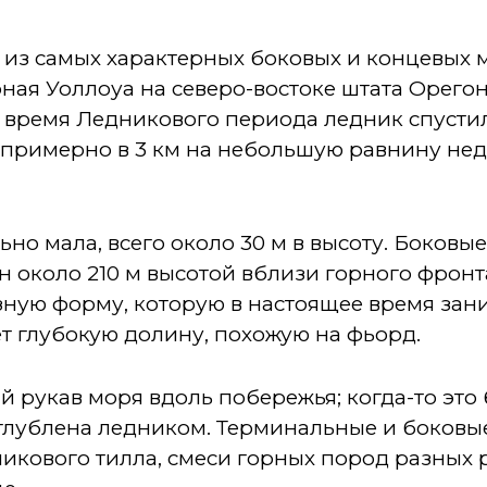
а из самых характерных боковых и концевых 
рная Уоллоуа на северо-востоке штата Орегон
 время Ледникового периода ледник спустил
 примерно в 3 км на небольшую равнину нед
но мала, всего около 30 м в высоту. Боковы
н около 210 м высотой вблизи горного фрон
ную форму, которую в настоящее время зани
т глубокую долину, похожую на фьорд.
й рукав моря вдоль побережья; когда-то эт
углублена ледником. Терминальные и боковы
никового тилла, смеси горных пород разных 