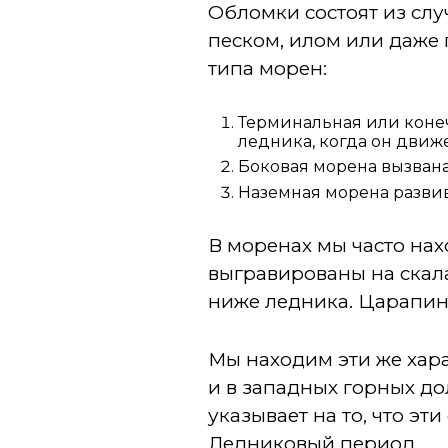
Обломки состоят из сл
песком, илом или даже 
типа морен:
Терминальная или конеч
ледника, когда он движ
Боковая морена вызвана
Наземная морена развив
В моренах мы часто на
выгравированы на скала
ниже ледника. Царапин
Мы находим эти же хар
и в западных горных до
указывает на то, что эт
Ледниковый период.