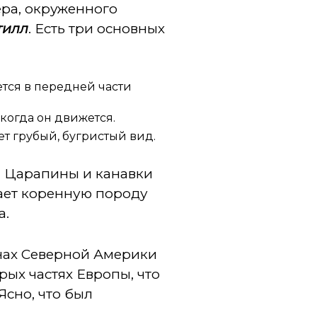
ера, окруженного
тилл
. Есть три основных
ется в передней части
когда он движется.
т грубый, бугристый вид.
. Царапины и канавки
пает коренную породу
а.
нах Северной Америки
рых частях Европы, что
Ясно, что был