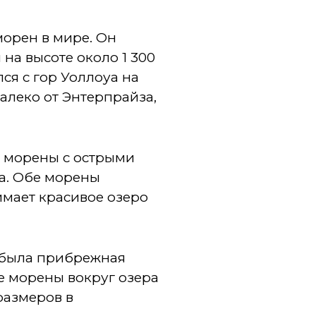
морен в мире. Он
 на высоте около 1 300
ся с гор Уоллоуа на
алеко от Энтерпрайза,
е морены с острыми
та. Обе морены
мает красивое озеро
о была прибрежная
е морены вокруг озера
размеров в