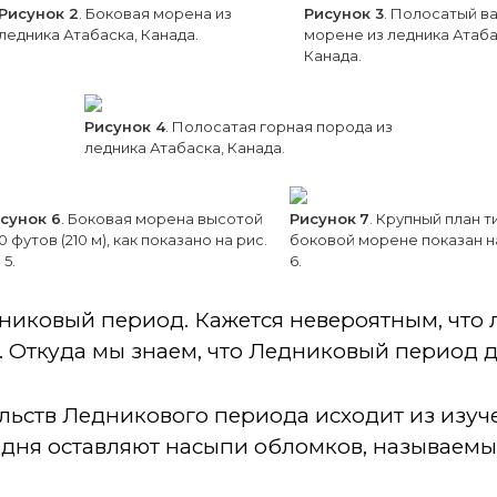
Рисунок 2
. Боковая морена из
Рисунок 3
. Полосатый ва
ледника Атабаска, Канада.
морене из ледника Атаба
Канада.
Рисунок 4
. Полосатая горная порода из
ледника Атабаска, Канада.
сунок 6
. Боковая морена высотой
Рисунок
7
. Крупный план т
0 футов (210 м), как показано на рис.
боковой морене показан н
 5.
6.
никовый период. Кажется невероятным, что 
. Откуда мы знаем, что Ледниковый период 
ельств Ледникового периода исходит из изу
одня оставляют насыпи обломков, называем