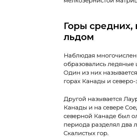
мелкозернистой матриц
Горы средних,
льдом
Наблюдая многочисленн
образовались ледяные 
Один из них называетс
горах Канады и северо
Другой называется Лау
Канады и на севере Сое
северной Канаде был о
периода разделял два 
Скалистых гор.