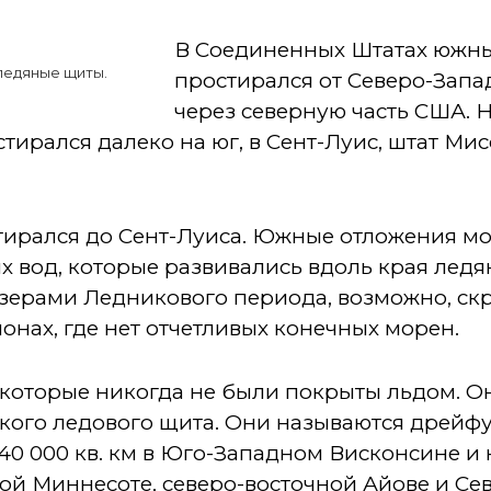
В Соединенных Штатах южны
ледяные щиты.
простирался от Северо-Запа
через северную часть США. 
стирался далеко на юг, в Сент-Луис, штат Мис
тирался до Сент-Луиса. Южные отложения мо
х вод, которые развивались вдоль края ледя
зерами Ледникового периода, возможно, ск
онах, где нет отчетливых конечных морен.
, которые никогда не были покрыты льдом. 
кого ледового щита. Они называются дрейф
 40 000 кв. км в Юго-Западном Висконсине 
ной Миннесоте, северо-восточной Айове и С