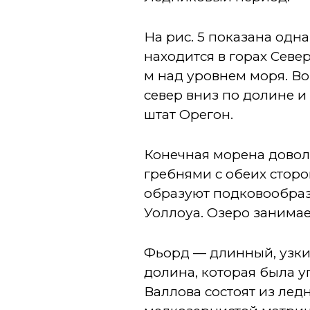
На рис. 5 показана одн
находится в горах Севе
м над уровнем моря. Во
север вниз по долине и
штат Орегон.
Конечная морена доволь
гребнями с обеих сторо
образуют подковообраз
Уоллоуа. Озеро занимае
Фьорд — длинный, узки
долина, которая была 
Валлова состоят из лед