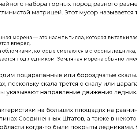
учайного набора горных пород разного разм
глинистой матрицей. Этот мусор называется
ная морена — это насыпь тилла, которая выталкива
ется вперед.
 обломками, которые сметаются в стороны ледника, 
ается под ледником. Земляная морена обычно имее
ходим поцарапанные или бороздчатые скалы
х, поскольку скала трется о скалу или цара
ы указывают направление движения ледник
актеристики на больших площадях на равни
линах Соединенных Штатов, а также в некото
и области когда-то были покрыты ледниками. 