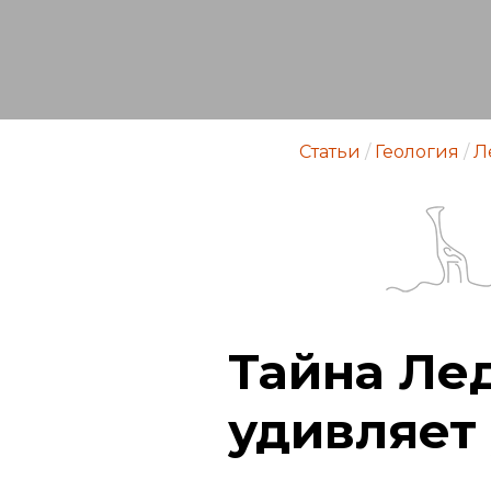
Статьи
/
Геология
/
Л
Тайна Ле
удивляет