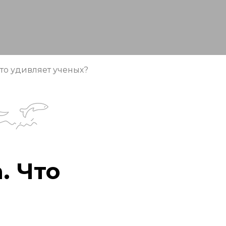
то удивляет ученых?
. Что