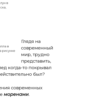
лун в
ска,
Глядя на
илла в
современный
а рисунке
мир, трудно
представить,
лед когда-то покрывал
действительно был?
чения современных
ые
моренами
.