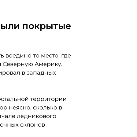
 были покрытые
воедино то место, где
и Северную Америку.
ировал в западных
остальной территории
ор неясно, сколько в
ачале ледникового
точных склонов