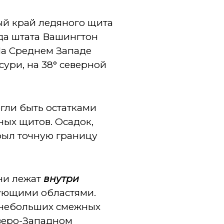
й край ледяного щита
да штата Вашингтон
На Среднем Западе
сури, на 38° северной
гли быть остатками
ных щитов. Осадок,
рыл точную границу
Они лежат
внутри
ующими областями.
и небольших смежных
еверо-Западном