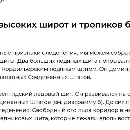
е.
 высоких широт и тропиков
ые признаки оледенения, мы можем собрать 
щиты. Два больших ледяных щита покрывал
я Кордильерским ледяным щитом. Он домин
-западных Соединенных Штатов.
рентидский ледовый щит. Он развивался на 
диненных Штатов (см. диаграмму 8). До сих п
леденения. Свободный ото льда коридор в н
ледниковых щита, которые лежали вдоль вос