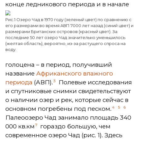
конце ледникового периода и в начале
Рис.1 Озеро Чад в 1970 году (зеленый цвет) по сравнению с
его размерами во время AВП 7000 лет назад (синий цвет) и
размерами Британских островов (красный цвет). За
последние 50 лет озеро Чад значительно уменьшилось
(желтая область), вероятно, из-за растущего спроса на
воду.
голоцена – в период, получивший
название
Африканского влажного
3
периода
(AВП).
Полевые исследования
и спутниковые снимки свидетельствуют
о наличии озер и рек, которые сейчас в
4
5
6
основном погребены под песком.
Палеоозеро Чад занимало площадь 340
7
000 кв.км
гораздо большую, чем
современное озеро Чад (рис. 1). Здесь