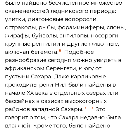
было найдено бесчисленное множество
окаменелостей ледникового периода:
улитки, диатомовые водоросли,
остракоды, рыбы, фораминиферы, слоны,
жирафы, буйволы, антилопы, носороги,
крупные рептилии и другие животные,
8
включая бегемота.
Подобное
разнообразие сегодня можно увидеть в
африканском Серенгети, к югу от
пустыни Сахара. Даже карликовые
крокодилы реки Нил были найдены в
начале XX века в отдельных озерах или
бассейнах в оазисах высокогорных
9
10
районов западной Сахары.
Это
говорит о том, что Сахара недавно была
влажной. Кроме того, было найдено