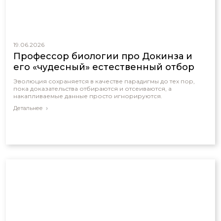
19.06.2026
Профессор биологии про Докинза и
его «чудесный» естественный отбор
Эволюция сохраняется в качестве парадигмы до тех пор,
пока доказательства отбираются и отсеиваются, а
накапливаемые данные просто игнорируются.
Детальнее