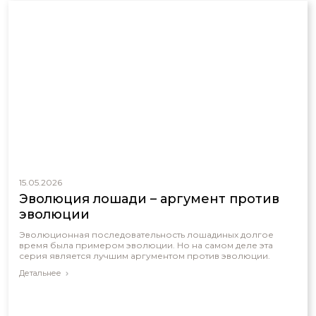
15.05.2026
Эволюция лошади – аргумент против
эволюции
Эволюционная последовательность лошадиных долгое
время была примером эволюции. Но на самом деле эта
серия является лучшим аргументом против эволюции.
Детальнее