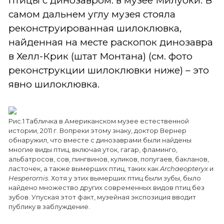
птицы с динозавром: в музее Милуоки. В
самом дальнем углу музея стояла
реконструированная шилоклювка,
найденная на месте раскопок динозавра
в Хелл-Крик (штат Монтана) (см. фото
реконструкции шилоклювки ниже) – это
явно шилоклювка.
Рис.1 Табличка в Американском музее естественной
истории, 2011 г. Вопреки этому знаку, доктор Вернер
обнаружил, что вместе с динозаврами были найдены
многие виды птиц, включая уток, гагар, фламинго,
альбатросов, сов, пингвинов, куликов, попугаев, бакланов,
ласточек, а также вымерших птиц, таких как
Archaeopteryx
и
Hesperornis
. Хотя у этих вымерших птиц были зубы, было
найдено множество других современных видов птиц без
зубов. Упуская этот факт, музейная экспозиция вводит
публику в заблуждение.