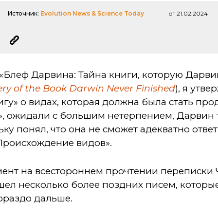
Источник:
Evolution News & Science Today
от 21.02.2024
«Блеф Дарвина: Тайна книги, которую Дарвин
ery of the Book Darwin Never Finished
), я утве
нигу» о видах, которая должна была стать п
, ожидали с большим нетерпением, Дарвин т
ку понял, что она не сможет адекватно ответ
«Происхождение видов».
мент на всестороннем прочтении переписки 
ашел несколько более поздних писем, которы
ораздо дальше.