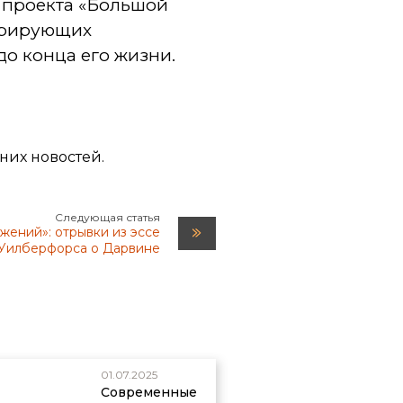
т проекта «Большой
стрирующих
до конца его жизни.
дних новостей.
Следующая статья
жений»: отрывки из эссе
Уилберфорса о Дарвине
01.07.2025
Современные