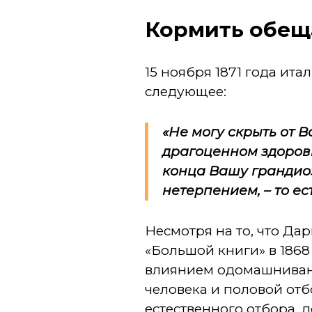
Кормить обе
15 ноября 1871 года и
следующее:
«Не могу скрыть от 
драгоценном здоровь
конца Вашу грандиоз
нетерпением, – то е
Несмотря на то, что Да
«Большой книги» в 186
влиянием одомашнивани
человека и половой от
естественного отбора, 