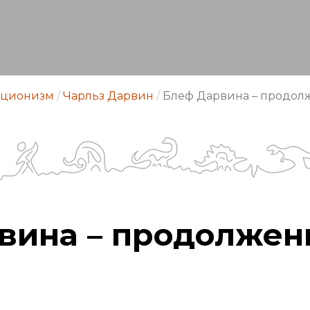
ционизм
/
Чарльз Дарвин
/
Блеф Дарвина – продол
вина – продолжен