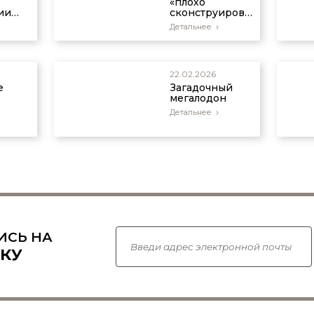
«плохо
ии
сконструированный»
 18
орган?
Детальнее
22.02.2026
е
Загадочный
мегалодон
Детальнее
не
ИСЬ НА
КУ