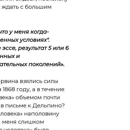
л ждать с большим
то у меня когда-
енных условиях".
ссе, результат 5 или 6
енных и
ательных поколений».
арвина взялись силы
868 году, а в течение
века» объемом почти
т в письме к Дельпино?
еловека» наполовину
ля меня слишком
е человека» было