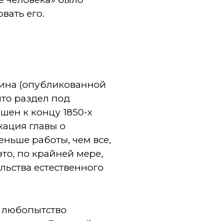
вать его.
ина (опубликованной
что раздел под
шен к концу 1850-х
кация главы о
еньше работы, чем все,
то, по крайней мере,
ьства естественного
, любопытство