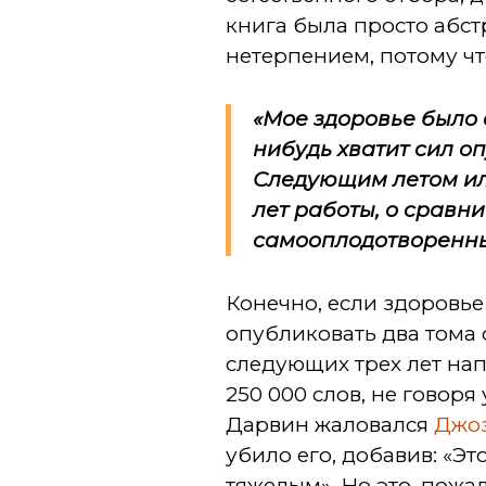
книга была просто абс
нетерпением, потому чт
«Мое здоровье было о
нибудь хватит сил о
Следующим летом или
лет работы, о сравн
самооплодотворенны
Конечно, если здоровье
опубликовать два тома 
следующих трех лет на
250 000 слов, не говор
Дарвин жаловался
Джоз
убило его, добавив: «Э
тяжелым». Но это, пожа