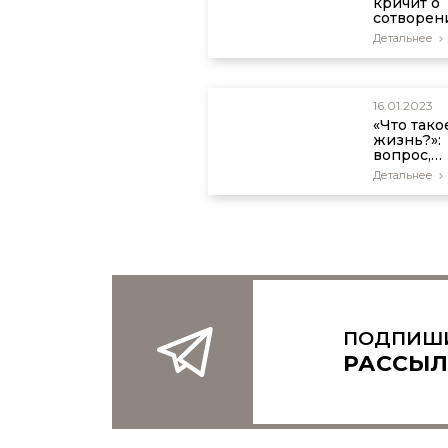
кричит о
сотворен
(не менее
Детальнее
раз!)
16.01.2023
«Что тако
жизнь?»:
вопрос,
который
Детальнее
никогда 
задают
ученые-
атеисты
ПОДПИШ
РАССЫЛ