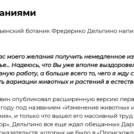
щаниями
тальянский ботаник Фредерико Дельпино нап
Вас моего желания получить немедленное и
е... Надеюсь, что Вы уже вполне выздоровел
ную работу, а больше всего то, чего я жду
сть вариации животных и растений в естеств
рвин опубликовал расширенную версию первы
8 году под названием «Изменение животных 
я», и только что вышел его массивный тру
бор», Дельпино все еще ждал обещанных Дар
доказательств, которых не было в «Происхож