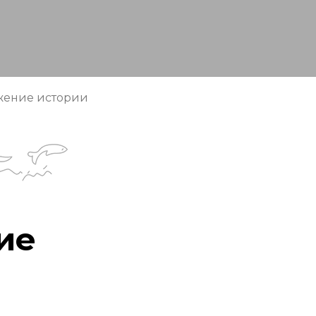
жение истории
ие