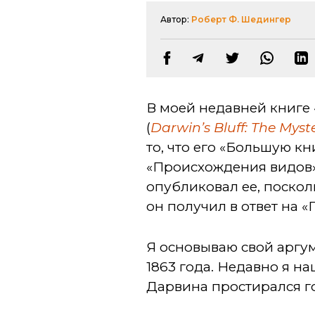
Автор:
Роберт Ф. Шедингер
В моей недавней книге 
(
Darwin’s Bluff: The Myst
то, что его «Большую к
«Происхождения видов»
опубликовал ее, посколь
он получил в ответ на 
Я основываю свой аргу
1863 года. Недавно я н
Дарвина простирался г