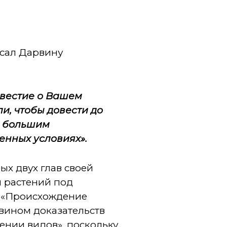
исал Дарвину
звестие о Вашем
и, чтобы довести до
 с большим
енных условиях».
х двух глав своей
и растений под
д «Происхождение
вином доказательств
дении видов», поскольку