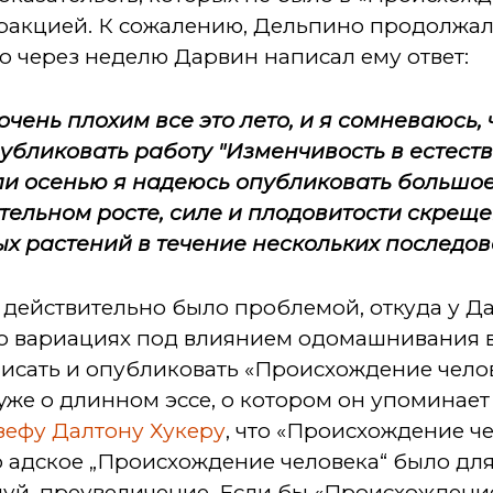
тракцией. К сожалению, Дельпино продолжа
о через неделю Дарвин написал ему ответ:
чень плохим все это лето, и я сомневаюсь, ч
публиковать работу "Изменчивость в естеств
 осенью я надеюсь опубликовать большое э
ительном росте, силе и плодовитости скрещ
х растений в течение нескольких последов
 действительно было проблемой, откуда у Д
о вариациях под влиянием одомашнивания в 1
писать и опубликовать «Происхождение чело
я уже о длинном эссе, о котором он упоминае
ефу Далтону Хукеру
, что «Происхождение ч
то адское „Происхождение человека“ было д
луй, преувеличение. Если бы «Происхождени