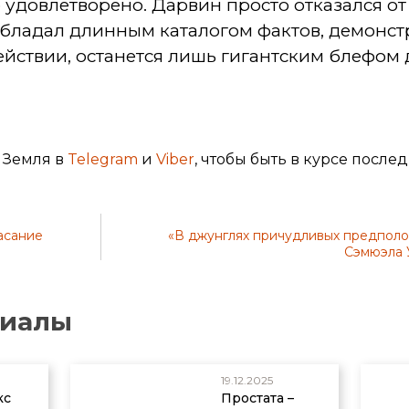
 удовлетворено. Дарвин просто отказался о
н обладал длинным каталогом фактов, демон
ействии, останется лишь гигантским блефом 
 Земля в
Telegram
и
Viber
, чтобы быть в курсе после
асание
«В джунглях причудливых предполо
Сэмюэла 
риалы
19.12.2025
кс
Простата –