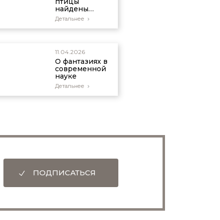
птицы
найдены
вместе с
Детальнее
динозаврами
11.04.2026
О фантазиях в
современной
науке
Детальнее
ПОДПИСАТЬСЯ