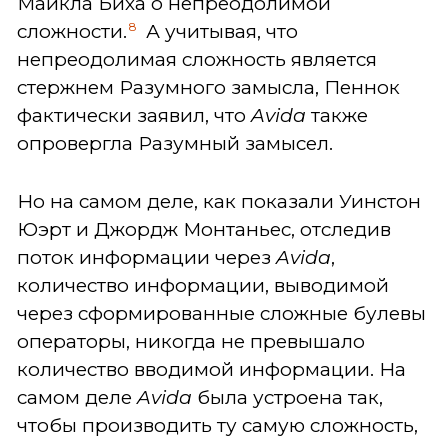
Майкла Биха о непреодолимой
8
сложности.
А учитывая, что
непреодолимая сложность является
стержнем Разумного замысла, Пеннок
фактически заявил, что
Avida
также
опровергла Разумный замысел.
Но на самом деле, как показали Уинстон
Юэрт и Джордж Монтаньес, отследив
поток информации через
Avida
,
количество информации, выводимой
через сформированные сложные булевы
операторы, никогда не превышало
количество вводимой информации. На
самом деле
Avida
была устроена так,
чтобы производить ту самую сложность,