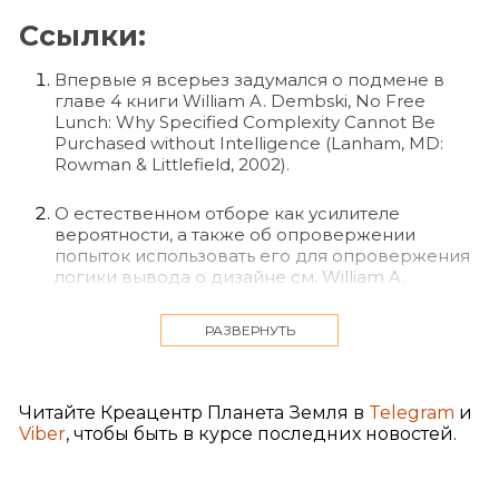
Ссылки:
Впервые я всерьез задумался о подмене в
главе 4 книги William A. Dembski, No Free
Lunch: Why Specified Complexity Cannot Be
Purchased without Intelligence (Lanham, MD:
Rowman & Littlefield, 2002).
О естественном отборе как усилителе
вероятности, а также об опровержении
попыток использовать его для опровержения
логики вывода о дизайне см. William A.
Dembski and Winston Ewert, The Design
Inference: Eliminating Chance Through Small
РАЗВЕРНУТЬ
Probabilities, 2nd ed. (Seattle: Discovery Institute
Press, 2023), Chapter 7.
«Дарвинизм под микроскопом»,
Читайте Креацентр Планета Земля в
Telegram
и
телевизионное интервью Уильяма Дембски и
Viber
, чтобы быть в курсе последних новостей.
Юджини Скотт на канале PBS, взятое Питером
Робинсоном для программы «Uncommon
Knowledge», снято December 7, 2001, в кампусе