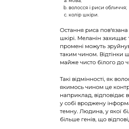
мова;
волосся і риси обличчя;
колір шкіри.
Остання риса пов'язана 
шкірі. Меланін захищає 
промені можуть зруйнува
таким чином. Відтінки 
майже чисто білого до ч
Такі відмінності, як во
якимось чином це контро
наприклад, відповідає ві
у собі вроджену інформац
темну. Людина, у якої бі
більше генів, що відпові