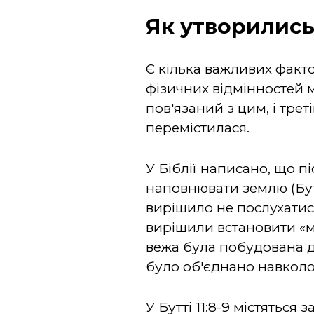
Як утворились
Є кілька важливих факто
фізичних відмінностей м
пов'язаний з цим, і тре
перемістилася.
У Біблії написано, що п
наповнювати землю (Буття 
вирішило не послухатис
вирішили встановити «м
вежа була побудована д
було об'єднано навколо 
У Бутті 11:8-9 містятьс