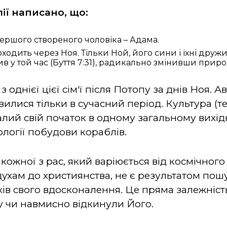
ії написано, що:
ершого створеного чоловіка – Адама.
оходить через Ноя. Тільки Ной, його сини і їхні др
жив у той час (Буття 7:31), радикально змінивши при
 з однієї цієї сім'ї після Потопу за днів Ноя. 
илися тільки в сучасний період. Культура (техно
алий свій початок в одному загальному вихід
нології побудови кораблів.
ожної з рас, який варіюється від космічного д
духам до християнства, не є результатом пош
ів свого вдосконалення. Це пряма залежність
у чи навмисно відкинули Його.