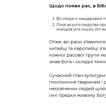
Щодо появи рас, в Бібл
Всі люди є нащадками п
Лінія всього людства пр
знищив усіх інших, хто 
Отже, всі раси з'явилися
китайці та європейці з'яв
кожної расової групи м
знав Бога і складні тех
Сучасний стан культури к
поклоніння тваринам і 
неосвічених людей шлях
їхні предки живому Бог