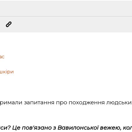
ас
 шкіри
отримали запитання про походження людськи
аси? Це пов'язано з Вавилонської вежею, кол