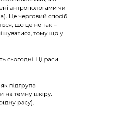
есені антропологами чи
). Це черговий спосіб
ься, що це не так –
мішуватися, тому що у
ть сьогодні. Ці раси
 як підгрупа
и на темну шкіру.
їдну расу).