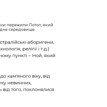
ужини пережили Потоп, який
родне середовище.
Австралійські аборигени,
логія, релігії і т.д.)
ному пункті – Ной, який
о кам'яного віку, від
уку невинних,
 від того, поклонялися