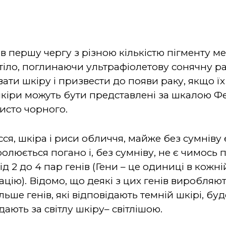
в першу чергу з різною кількістю пігменту ме
тіло, поглинаючи ультрафіолетову сонячну ра
ти шкіру і призвести до появи раку, якщо їх
шкіри можуть бути представлені за шкалою Ф
исто чорного.
лосся, шкіра і риси обличчя, майже без сумнів
люється погано і, без сумніву, не є чимось п
д 2 до 4 пар генів (Гени – це одиниці в кожній 
ію). Відомо, що деякі з цих генів виробляють 
льше генів, які відповідають темній шкірі, буде
дають за світлу шкіру– світлішою.