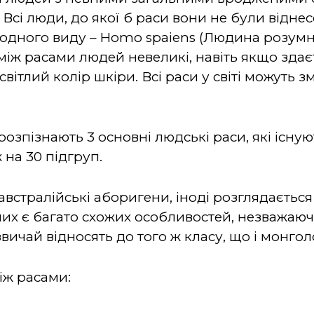
х. Всі люди, до якої б раси вони не були відн
 одного виду – Homo spaiens (Людина розумна
 між расами людей невеликі, навіть якщо здаєт
вітлий колір шкіри. Всі раси у світі можуть з
розпізнають 3 основні людські раси, які існую
 на 30 підгруп.
австралійські аборигени, іноді розглядається
них є багато схожих особливостей, незважаюч
ичай відносять до того ж класу, що і монголо
іж расами: