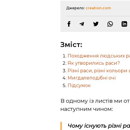
Джерело:
creation.com
Зміст:
Походження людських р
Як утворились раси?
Різні раси, різні кольори
Мигдалеподібні очі
Підсумок
В одному із листів ми 
наступним чином:
Чому існують різні р