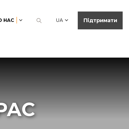
Підтримати
О НАС
UA
РАС