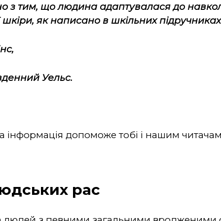
но з тим, що людина адаптувалася до навк
 шкіри, як написано в шкільних підручника
нс,
вденний Уельс.
а інформація допоможе тобі і нашим читачам
юдських рас
па людей з певними загальними вродженими о