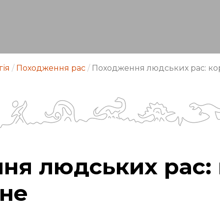
гія
/
Походження рас
/
Походження людських рас: ко
ня людських рас: 
вне