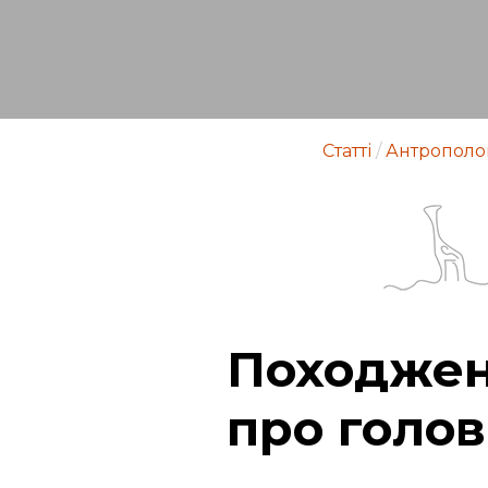
Статті
/
Антрополо
Походжен
про голо