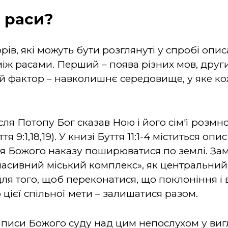
 раси?
рів, які можуть бути розглянуті у спробі оп
іж расами. Перший – поява різних мов, други
тій фактор – навколишнє середовище, у яке ко
ісля Потопу Бог сказав Ною і його сім'ї розмн
9:1,18,19). У книзі Буття 11:1-4 міститься опи
я Божого наказу поширюватися по землі. Зам
асивний міський комплекс», як центральний
ля того, щоб переконатися, що поклоніння і 
цієї спільної мети – залишатися разом.
я записи Божого суду над цим непослухом у ви