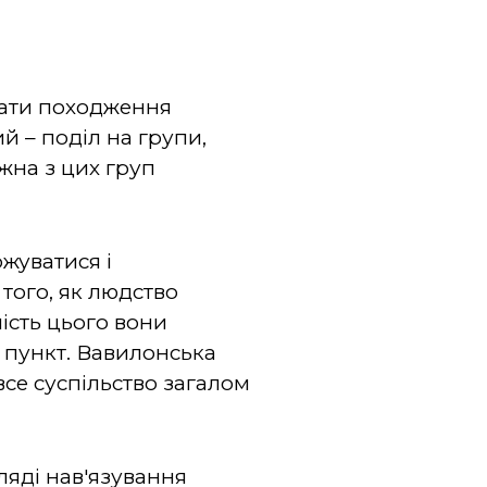
исати походження
й – поділ на групи,
жна з цих груп
ожуватися і
с того, як людство
ість цього вони
 пункт. Вавилонська
все суспільство загалом
гляді нав'язування