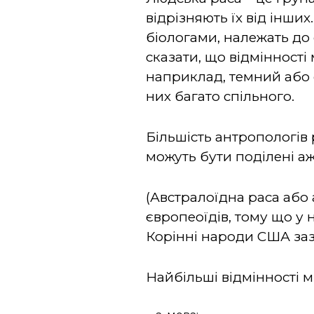
відрізняють їх від інши
біологами, належать до
сказати, що відмінності
наприклад, темний або с
них багато спільного.
Більшість антропологів 
можуть бути поділені аж
(Австралоїдна раса або 
європеоїдів, тому що у 
Корінні народи США зазв
Найбільші відмінності м