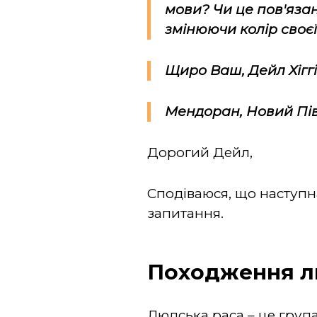
мови? Чи це пов'яза
змінюючи колір своєї
Щиро Ваш,
Дейл Хіггі
Мендоран, Новий Пі
Дорогий Дейл,
Сподіваюся, що наступн
запитання.
Походження л
Людська раса – це гру