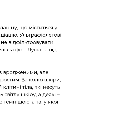
ланіну, що міститься у
діацію. Ультрафіолетові
 не відфільтровувати
елікса фон Лушана від
у є вродженими, але
ростим. За колір шкіри,
клітині тіла, які несуть
світлу шкіру, а деякі –
 темнішою, а та, у якої