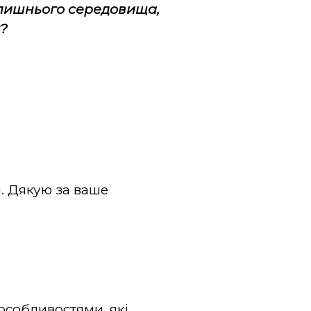
олишнього середовища,
х?
. Дякую за ваше
собливостями, які