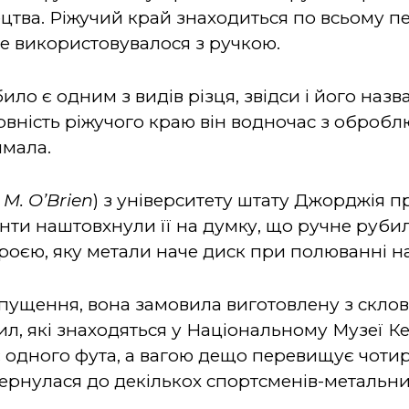
цтва. Ріжучий край знаходиться по всьому пе
не використовувалося з ручкою.
ло є одним з видів різця, звідси і його назв
рвність ріжучого краю він водночас з обро
имала.
M. O’Brien
) з університету штату Джорджія 
ти наштовхнули її на думку, що ручне руби
оєю, яку метали наче диск при полюванні на
ущення, вона замовила виготовлену з склов
, які знаходяться у Національному Музеї Кен
одного фута, а вагою дещо перевищує чотир
звернулася до декількох спортсменів-метальн