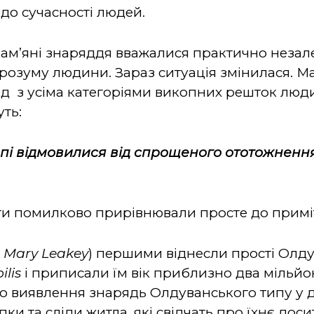
о сучасності людей.
 кам’яні знаряддя вважалися практично нез
 розуму людини.
Зараз ситуація змінилася. М
д з усіма категоріями викопних решток люди
уть:
пі відмовилися від спрощеного ототожнення 
ти помилково прирівнювали просте до примі
d
Mary
Leakey
) першими
віднесли прості Олд
ilis
і приписали їм вік приблизно два мільйо
ро виявлення знарядь Олдуванського типу у д
пки та сліди житла, які свідчать про їхнє до