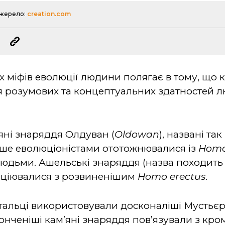
жерело:
creation.com
міфів еволюції людини полягає в тому, що к
я розумових та концептуальних здатностей лю
яні знаряддя Олдуван (
Oldowan
), названі та
ніше еволюціоністами ототожнювалися із
Hom
дьми. Ашельські знаряддя (назва походить ві
соціювалися з розвиненішим
Homo
erectus
.
альці використовували досконаліші Мустьєр
онченіші кам’яні знаряддя пов’язували з к