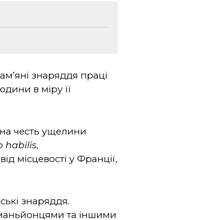
ам’яні знаряддя праці
дини в міру її
к на честь ущелини
o
habilis
,
д місцевості у Франції,
ські знаряддя.
романьйонцями та іншими