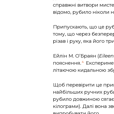
справжні витвори мисте
відомо, рубило ніколи 
Припускають, що це руби
тому, що через безпере
різав і руку, яка його тр
Ейлін М. О’Браян (
Eileen
4
пояснення.
Експеримен
літаючою кидальною збр
Щоб перевірити це прип
найбільших ручних рубил
рубило довжиною сягає 
кілограми). Далі вона 
випробувати його.