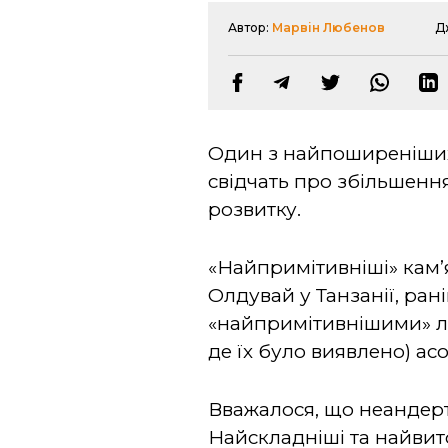
Автор:
Марвін Любенов
Д
Один з найпоширеніших 
свідчать про збільшенн
розвитку.
«Найпримітивніші» кам’
Олдувай у Танзанії, ра
«найпримітивнішими» лю
де їх було виявлено) а
Вважалося, що неандерт
Найскладніші та найвит