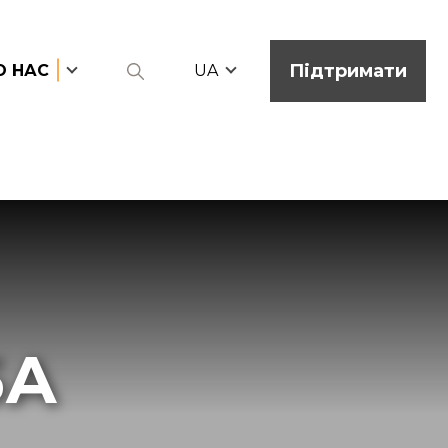
Підтримати
О НАС
UA
БА