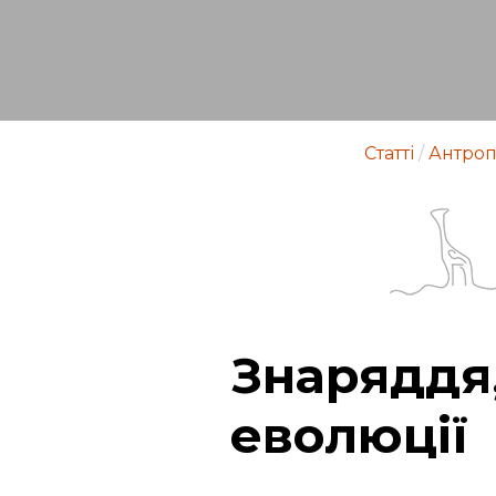
Статті
/
Антроп
Знаряддя,
еволюції