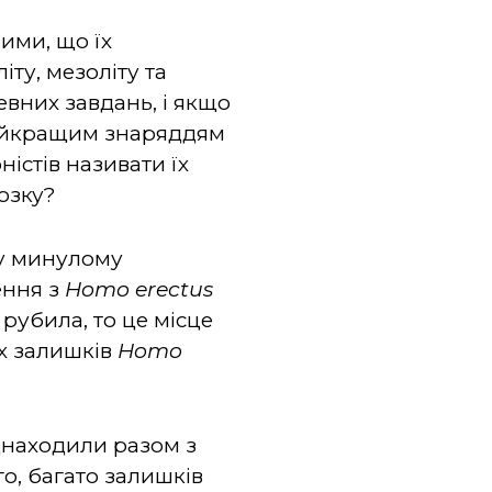
ими, що їх
іту, мезоліту та
вних завдань, і якщо
найкращим знаряддям
ністів називати їх
озку?
 у минулому
ення з
Homo
erectus
рубила, то це місце
их залишків
Homo
іднаходили разом з
го, багато залишків