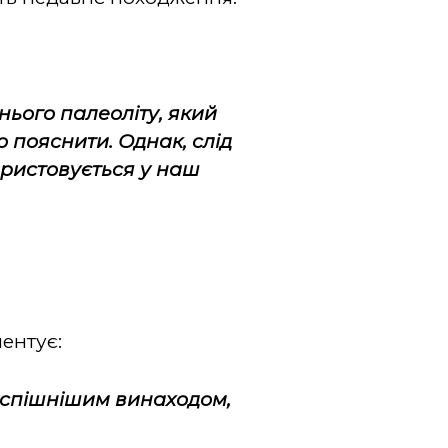
ього палеоліту, який
о пояснити. Однак, слід
ористовується у наш
ментує:
йуспішнішим винаходом,