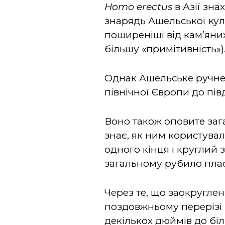
Homo
erectus
в Азії зн
знарядь Ашельської куль
поширеніші від кам’яних
більшу «примітивність»)
Однак Ашельське ручне 
північної Європи до пів
Воно також оповите заг
знає, як ним користува
одного кінця і круглий 
загальному рубило плас
Через те, що заокруглен
поздовжньому перерізі в
декількох дюймів до біл