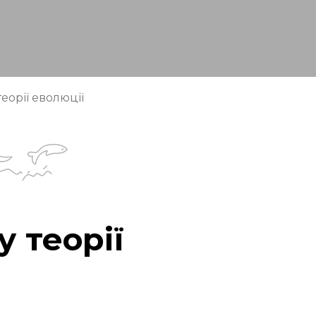
еорії еволюції
 теорії