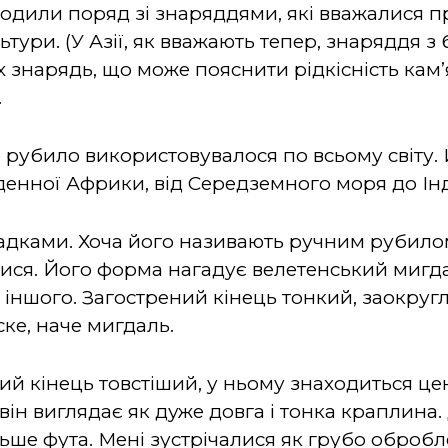
аходили поряд зі знаряддями, які вважалися 
тури. (У Азії, як вважають тепер, знаряддя з
 знарядь, що може пояснити рідкісність кам’я
.
рубило використовувалося по всьому світу. 
денної Африки, від Середземного моря до Індії
адками. Хоча його називають ручним рубилом
лися. Його форма нагадує велетенський мигда
з іншого. Загострений кінець тонкий, заокругл
ке, наче мигдаль.
ий кінець товстіший, у ньому
знаходиться цен
ін виглядає як дуже довга і тонка краплина.
ьше фута. Мені зустрічалися як грубо обробле