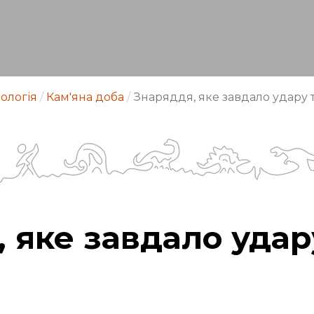
ологія
/
Кам'яна доба
/
Знаряддя, яке завдало удару т
 яке завдало удару