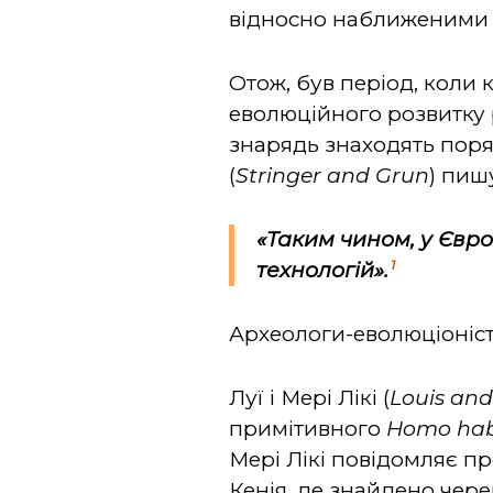
відносно наближеними д
Отож, був період, коли
еволюційного розвитку
знарядь знаходять поря
(
Stringer
and
Grun
) пиш
«Таким чином, у Євро
1
технологій».
Археологи-еволюціоніс
Луї і Мері Лікі (
Louis
an
примітивного
Homo
hab
Мері Лікі повідомляє п
Кенія, де знайдено чере