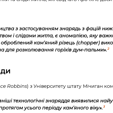
цтва з застосуванням знарядь з фацій нижн
твом і слідами житла, є аномалією, яку важк
 оброблений кам’яний різець (
chopper
) вик
2
а для розколювання горіхів дум-пальми».
оди
ce
Robbins
) з Університету штату Мічиган ко
авніші технологічні знаряддя виявилися на
3
протягом усього періоду кам’яного віку».