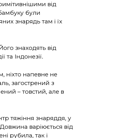
примітивнішими від
 бамбуку були
них знарядь там і їх
Його знаходять від
 та Індонезії.
, ніхто напевне не
ль, загострений з
ений – товстий, але в
тр тяжіння знаряддя, у
 Довжина варіюється від
ні рубила, так і