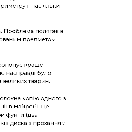
риметру і, наскільки
а. Проблема полягає в
блюваним предметом
пропонує краще
ло насправді було
 великих тварин.
олокна копію одного з
ії в Найробі. Це
и фунти (два
иків диска з проханням