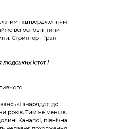
алежним підтвердженням
айже всі основні типи
ни. Стрингер і Гран
людських істот і
тивного.
уванські знаряддя до
ни років. Тим не менше,
олині Канапої, північна
сить недавнє походження.