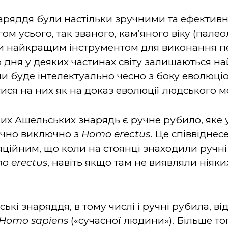
аряддя були настільки зручними та ефективн
м усього, так званого, кам’яного віку (палеол
ли найкращим інструментом для виконання пе
 дня у деяких частинах світу залишаються 
чи буде інтелектуально чесно з боку еволюціо
ися на них як на доказ еволюції людського м
х Ашельських знарядь є ручне рубило, яке
ично виключно з
Homo
erectus
. Це співвіднес
ційним, що коли на стоянці знаходили ручні 
mo
erectus
, навіть якщо там не виявляли ніяк
ькі знаряддя, в тому числі і ручні рубила, в
Homo
sapiens
(«сучасної людини»). Більше то