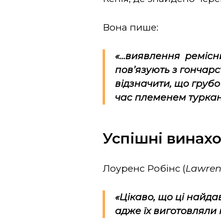
Вона пише:
«…виявлення ремісни
пов’язують з гончарс
відзначити, що грубо
час племенем туркан
Успішні винах
Лоуренс Робінс (
Lawren
«Цікаво, що ці найд
адже їх виготовляли 