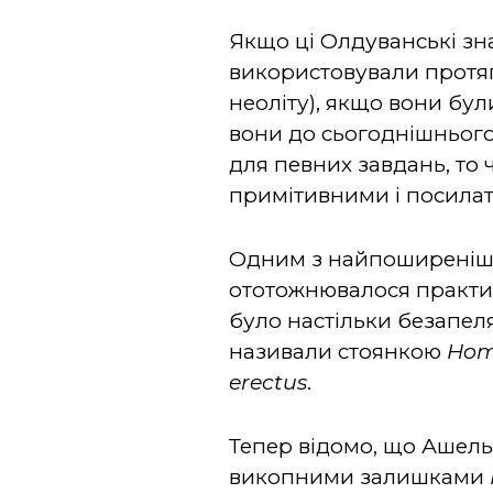
Якщо ці Олдуванські зн
використовували протяго
неоліту), якщо вони бу
вони до сьогоднішнього
для певних завдань, то 
примітивними і посилат
Одним з найпоширеніши
ототожнювалося практ
було настільки безапеля
називали стоянкою
Ho
erectus
.
Тепер відомо, що Ашельс
викопними залишками