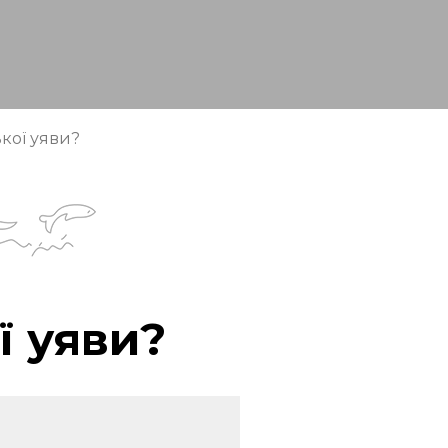
ької уяви?
ї уяви?