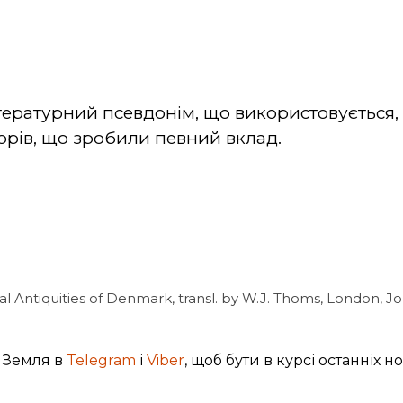
тературний псевдонім, що використовується, 
орів, що зробили певний вклад.
al Antiquities of Denmark, transl. by W.J. Thoms, London, J
 Земля в
Telegram
і
Viber
, щоб бути в курсі останніх н