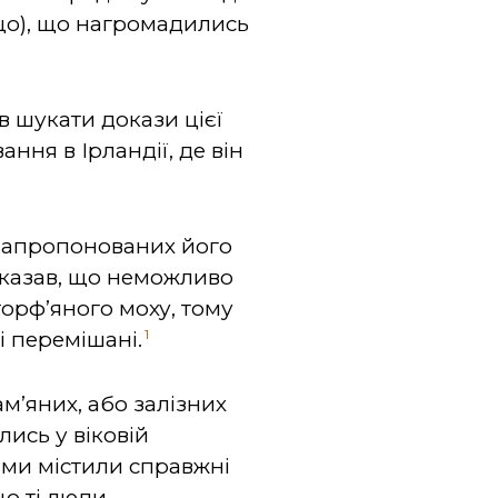
що), що нагромадились
ав шукати докази цієї
ння в Ірландії, де він
 запропонованих його
сказав, що неможливо
торф’яного моху, тому
1
і перемішані.
м’яних, або залізних
лись у віковій
ями містили справжні
що ті люди