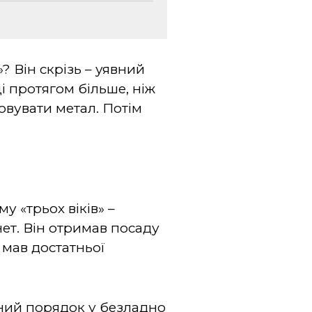
? Він скрізь – уявний
і протягом більше, ніж
овувати метал. Потім
у «трьох віків» –
ет. Він отримав посаду
 мав достатньої
вний порядок у безладно