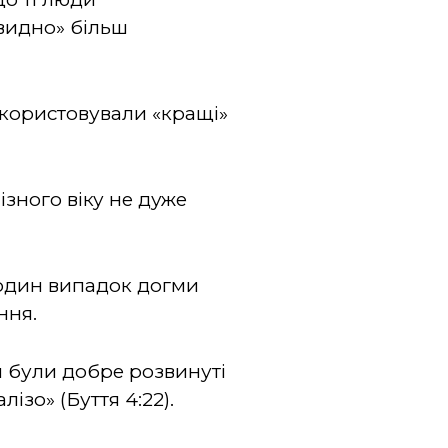
евидно» більш
икористовували «кращі»
зного віку не дуже
 один випадок догми
ння.
ви були добре розвинуті
лізо» (Буття 4:22).