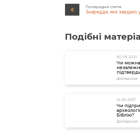
Попередня стаття
Знаряддя, яке завдало у
Подібні матері
30.09.2021
Чи можн
незалежн
підтверд
автентичн
Докладніше
каменів І
14.09.2017
Чи підтр
археологі
Біблію?
Докладніше