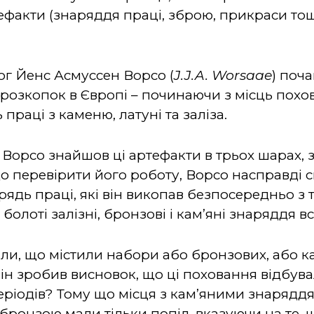
ефакти (знаряддя праці, зброю, прикраси то
ог Йенс Асмуссен Ворсо (
J.J.A. Worsaae
) поч
 розкопок в Європі – починаючи з місць похова
праці з каменю, латуні та заліза.
 Ворсо знайшов ці артефакти в трьох шарах,
 перевірити його роботу, Ворсо насправді 
арядь праці, які він викопав безпосередньо з 
олоті залізні, бронзові і кам’яні знаряддя вс
ли, що містили набори або бронзових, або ка
він зробив висновок, що ці поховання відбува
періодів?
Тому що місця з кам’яними знарядд
 з бронзою мали тільки попіл, вказуючи на те, 