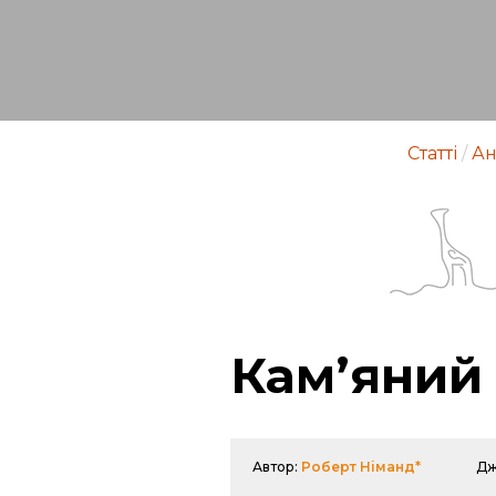
Статті
/
Ан
Кам’яний 
Автор:
Роберт Німанд*
Дж