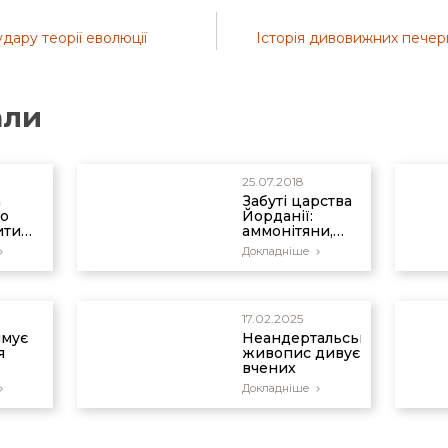
дару теорії еволюції
Історія дивовижних печер
али
25.07.2018
а
Забуті царства
о
Йорданії:
ити
аммонітяни,
ість
моавитяни та
Докладніше
ки?
ідумеяни
17.02.2025
имує
Неандертальський
я
живопис дивує
вчених
Докладніше