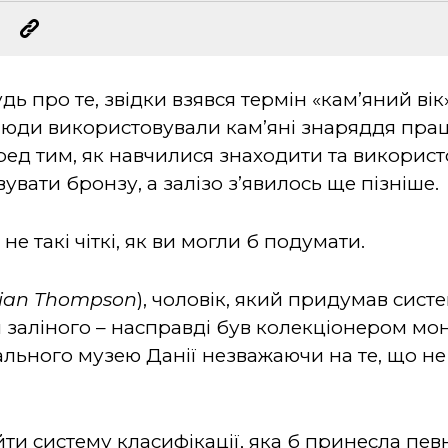
ь про те, звідки взявся термін «кам’яний вік»
 люди використовували кам’яні знаряддя прац
ред тим, як навчилися знаходити та використ
вати бронзу, а залізо з’явилось ще пізніше.
не такі чіткі, як ви могли б подумати.
tian Thompson
), чоловік, який придумав систем
 заліного – насправді був колекціонером мон
льного музею Данії незважаючи на те, що не
ти систему класифікації, яка б принесла пе