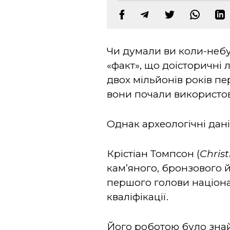
Чи думали ви коли-небуд
«факт», що доісторичні
двох мільйонів років пе
вони почали використову
Однак археологічні дані 
Крістіан Томпсон (
Chris
кам’яного, бронзового й
першого голови націона
кваліфікації.
Його роботою було знай