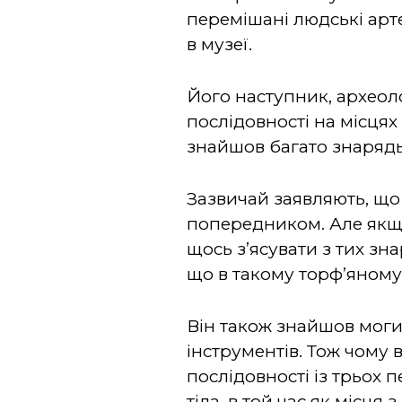
перемішані людські арт
в музеї.
Його наступник, археол
послідовності на місцях
знайшов багато знарядь 
Зазвичай заявляють, що
попередником. Але якщо
щось з’ясувати з тих зн
що в такому торф’яному б
Він також знайшов моги
інструментів. Тож чому 
послідовності із трьох 
тіла, в той час як місця