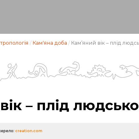
тропологія
/
Кам'яна доба
/
Кам’яний вік – плід людс
вік – плід людсько
ерело:
creation.com