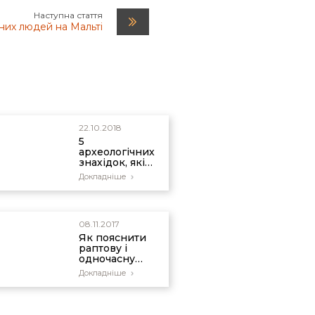
Наступна стаття
них людей на Мальті
22.10.2018
5
археологічних
знахідок, які
підтверджують
Докладніше
достовірність
Біблії
08.11.2017
Як пояснити
раптову і
одночасну
появу
Докладніше
цивілізацій по
всьому світу?