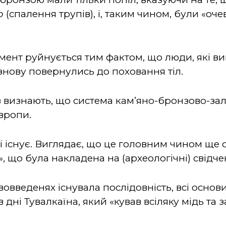
ю
(спалення трупів), і, таким чином, були «оч
мент руйнується тим фактом, що люди, які в
 знову повернулись до поховання тіл.
 визнають, що система кам’яно-бронзово-залі
вропи.
лі існує. Виглядає, що це головним чином ще
 що була накладена на (археологічні) свідче
вовведенях існувала послідовність, всі осно
дні Тувалкаїна, який «кував всіляку мідь та за