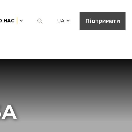
Підтримати
О НАС
UA
БА