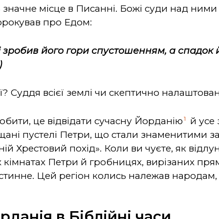
 значне місце в Писанні. Божі суди над ними
орокував про Едом:
 і зробив його гори спустошенням, а спадок
)
ії? Суддя всієї землі чи скептично налаштова
1
обити, це відвідати сучасну Йорданію
й усе 
іщані пустелі Петри, що стали знаменитими 
ній Хрестовий похід». Коли ви чуєте, як відл
 кімнатах Петри й гробницях, вирізаних прям
істинне. Цей регіон колись належав народам,
данія в Біблійні часи