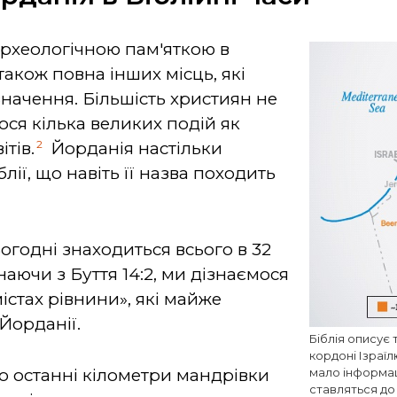
рхеологічною пам'яткою в
також повна інших місць, які
значення. Більшість християн не
ося кілька великих подій як
2
ітів.
Йорданія настільки
блії, що навіть її назва походить
годні знаходиться всього в 32
аючи з Буття 14:2, ми дізнаємося
містах рівнини», які майже
Йорданії.
Біблія описує 
кордоні Ізраїл
о останні кілометри мандрівки
мало інформац
ставляться до 