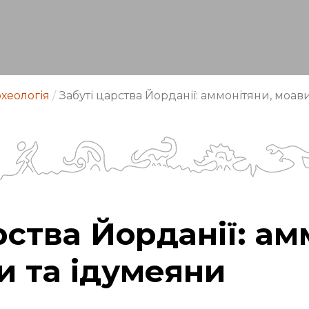
хеологія
/
Забуті царства Йорданії: аммонітяни, моав
рства Йорданії: ам
и та ідумеяни