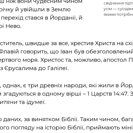
ерш ніж вони чудесним чином
свідчення під
ічку й увійшли в Землю
усім — сусідам
якими потрібн
перехід стався в Йорданії, й
і Нево.
еститель, швидше за все, хрестив Христа на сх
Флавій говорить, що Іван був обезголовлений
Мертвого моря. Христос та, можливо, апостол
з Єрусалима до Галілеї.
ті, однак, є три древніх народи, які жили в Йор
ри згадуються в одному вірші – 1 Царств 14:47. 
итяни
та
ідумеї
.
 даних, за винятком Біблії. Таким чином, бага
о погляду на історію Біблії, приймають міні