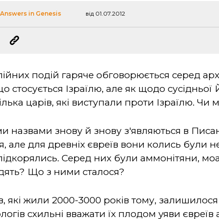
:
Answers in Genesis
від 01.07.2012
лійних подій гаряче обговорюється серед арх
стосується Ізраїлю, але як щодо сусідньої Й
ілька царів, які виступали проти Ізраїлю. Чи 
и назвами знову й знову з'являються в Писанн
, але для древніх євреїв вони колись були 
ідкорялись. Серед них були аммонітяни, моав
дять? Що з ними сталося?
в, які жили 2000-3000 років тому, залишилося
ологів схильні вважати їх плодом уяви євреїв 