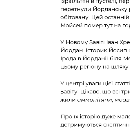
ізраїльтян в пустелі, п
перетнули Йорданську р
обітовану. Цей останній 
Мойсей помер тут на гор
У Новому Завіті Іван Хр
Йордан. Історик Йосип 
Ірода в Йорданії біля 
цьому регіону на шляху 
У центрі уваги цієї стат
Завіту. Цікаво, що всі т
жили
аммонітяни
,
моав
Про їх історію дуже мало
дотримуються скептичног