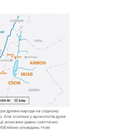
три древні народи на східному
ю. Але оскільки у археологів дуже
ії, вони вже давно скептично
біблійних оповідань. Нові