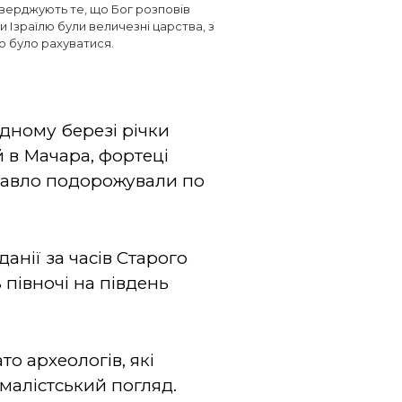
тверджують те, що Бог розповів
и Ізраїлю були величезні царства, з
о було рахуватися.
ідному березі річки
 в Мачара, фортеці
 Павло подорожували по
данії за часів Старого
З півночі на південь
то археологів, які
малістський погляд.