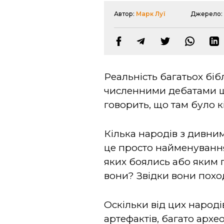
Автор:
Марк Луї
Джерело
Реальність багатьох біб
численними дебатами що 
говорить, що там було к
Кілька народів з дивним
це просто найменування
яких боялись або яким п
вони? Звідки вони похо
Оскільки від цих народі
артефактів, багато архе