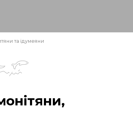
итяни та ідумеяни
монітяни,