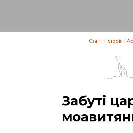
Статті
/
Історія
/
Ар
Забуті ца
моавитян