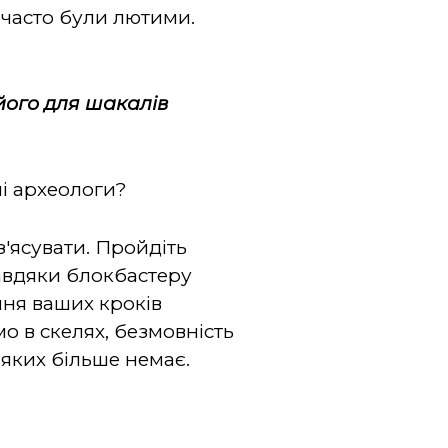
 часто були лютими.
 його для шакалів
ні археологи?
з'ясувати. Пройдіть
завдяки блокбастеру
уння ваших кроків
о в скелях, безмовність
 яких більше немає.