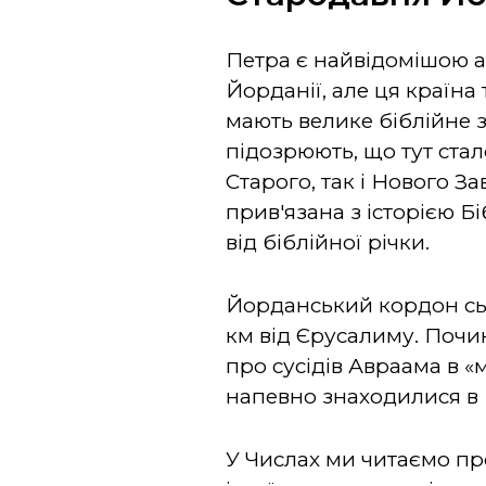
Петра є найвідомішою а
Йорданії, але ця країна 
мають велике біблійне 
підозрюють, що тут стал
Старого, так і Нового Зав
прив'язана з історією Бі
від біблійної річки.
Йорданський кордон сьо
км від Єрусалиму. Почин
про сусідів Авраама в «
напевно знаходилися в 
У Числах ми читаємо пр