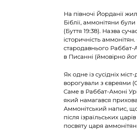
На півночі Йорданії жил
Біблії, аммонітяни бул
(Буття 19:38). Назва суч
історичність аммонітян.
стародавнього Раббат-А
в Писанні (ймовірно його 
Як одне із сусідніх міс
ворогували з євреями (Суд
Саме в Раббат-Амоні Ур
який намагався приховат
Аммонітський напис, що д
після ізраїльських царі
посвяту царя аммонітян