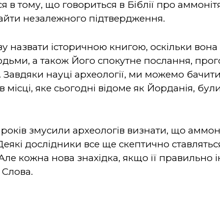
я в тому, що говориться в Біблії про аммонітя
айти незалежного підтвердження.
ву назвати історичною книгою, оскільки вона
людьми, а також Його спокутне послання, про
. Завдяки науці археології, ми можемо бачити
 місці, яке сьогодні відоме як Йорданія, бул
0 років змусили археологів визнати, що аммон
 Деякі дослідники все ще скептично ставлятьс
 Але кожна нова знахідка, якщо її правильно 
 Слова.