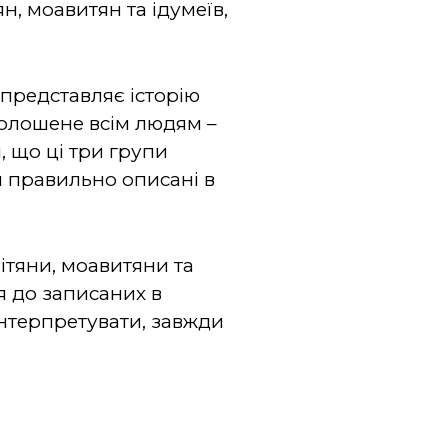
н, моавитян та ідумеїв,
 представляє історію
голошене всім людям –
, що ці три групи
и правильно описані в
ітяни, моавитяни та
я до записаних в
інтерпретувати, завжди