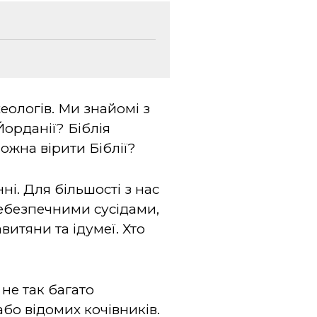
еологів. Ми знайомі з
орданії? Біблія
можна вірити Біблії?
і. Для більшості з нас
небезпечними сусідами,
итяни та ідумеї. Хто
 не так багато
або відомих кочівників.