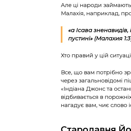
Але ці народи займають
Малахія, наприклад, пр
«а Ісава зненавидів,
пустині» (Малахия 1:3
Хто правий у цій ситуац
Все, що вам потрібно зр
через загальновідомі п
«Індіана Джонс та остан
відбивається в порожніх
нагадує вам, чиє слово 
Стародавня Йор