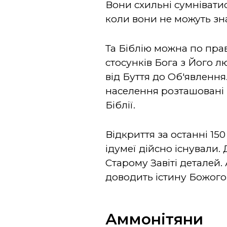
Вони схильні сумніватис
коли вони не можуть зн
Та Біблію можна по пра
стосунків Бога з Його 
від Буття до Об'явлення
населення розташовані в
Біблії.
Відкриття за останні 15
ідумеї дійсно існували.
Старому Завіті деталей.
доводить істину Божого
Аммонітяни