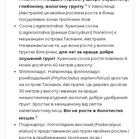
4
глибокому, вологому грунту
.
У Квінсленді
(Австралія) ця хвойна рослина росте в більш
посушливих зонах тропічних лісів.
Сосна
Lagarostrobos
. Хуанська сосна
(
Lagarostrobos
[раніше Dacrydium]
franklinii
) є
мешканцем острова Тасманія, Австралія.
Незважаючи на те, що вона росте у вологих
ґрунтах біля річки,
для неї за краще добре
осушений ґрунт
. Хуанська сосна росте повільно й
може досягати 40 метрів у висоту.
Філлокладус. Наприклад, філлокладус
ромбоідальній (
Phyllocladus aspleniifolius
) зростає
на острові Тасманія, Австралія. Це дерево досягає
30 метрів у висоту і вважає за краще
низькотемпературний, вологий, добре удобрений
ґрунт. Зростає в захищеному від світла
напівтінистому місці.
Він не росте в болотистих
2
місцях
.
Подокарпус. Ногоплідник високий (
Podocarpus
elatus
) є представником цієї групи хвойних рослин і
росте в прибережних тропічних лісах і