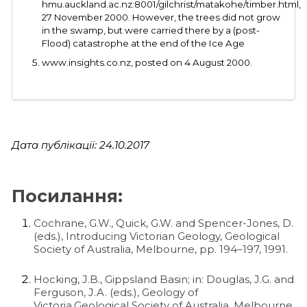
hmu.auckland.ac.nz:8001/gilchrist/matakohe/timber.html,
27 November 2000. However, the trees did not grow
in the swamp, but were carried there by a (post-
Flood) catastrophe at the end of the Ice Age
www.insights.co.nz, posted on 4 August 2000.
Дата публікації: 24.10.2017
Посилання:
Cochrane, G.W., Quick, G.W. and Spencer-Jones, D.
(eds.), Introducing Victorian Geology, Geological
Society of Australia, Melbourne, pp. 194–197, 1991.
Hocking, J.B., Gippsland Basin; in: Douglas, J.G. and
Ferguson, J.A. (eds.), Geology of
Victoria,Geological Society of Australia, Melbourne,