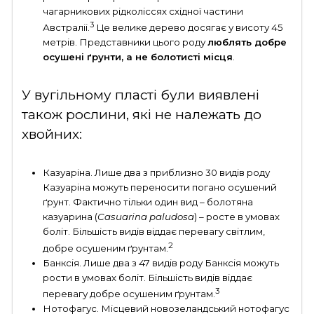
чагарникових рідколіссях східної частини
3
Австраліі.
Це велике дерево досягає у висоту 45
метрів. Представники цього роду
люблять
добре
осушені ґрунти, а не болотисті місця
.
У вугільному пласті були виявлені
також рослини, які не належать до
хвойних:
Казуаріна. Лише два з приблизно 30 видів роду
Казуаріна можуть переносити погано осушений
ґрунт. Фактично тільки один вид – болотяна
казуарина (
Casuarina paludosa
) – росте в умовах
боліт. Більшість видів віддає перевагу світлим,
2
добре осушеним ґрунтам.
Банксія. Лише два з 47 видів роду Банксія можуть
рости в умовах боліт. Більшість видів віддає
3
перевагу добре осушеним ґрунтам.
Нотофагус. Місцевий новозеландський нотофагус