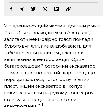
У південно-східній частині долини річки
Латроб, яка знаходиться в Австралії,
залягають неймовірно товсті поклади
бурого вугілля, яке видобувають для
забезпечення паливом декількох
величезних електростанцій. Один
багатоковшовий роторний екскаватор
знімає відносно тонкий шар порід, що
перекриваються, і оголює вугільний
пласт. Інший екскаватор викопує і
викидає вугілля на рухому конвеєрну
стрічку, яка подає його в котли
1
електростанцій.