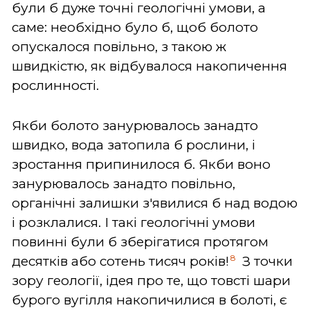
були б дуже точні геологічні умови, а
саме: необхідно було б, щоб болото
опускалося повільно, з такою ж
швидкістю, як відбувалося накопичення
рослинності.
Якби болото занурювалось занадто
швидко, вода затопила б рослини, і
зростання припинилося б. Якби воно
занурювалось занадто повільно,
органічні залишки з'явилися б над водою
і розклалися. І такі геологічні умови
повинні були б зберігатися протягом
8
десятків або сотень тисяч років!
З точки
зору геології, ідея про те, що товсті шари
бурого вугілля накопичилися в болоті, є