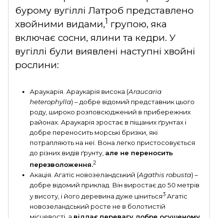
бурому вугіллі Латроб представлено
1
хвойними видами,
групою, яка
включає сосни, ялини та кедри. У
вугіллі були виявлені наступні хвойні
рослини:
Араукарія. Араукарія висока (
Araucaria
heterophylla
) – добре відомий представник цього
роду, широко розповсюджений в прибережних
районах. Араукарія зростає в піщаних ґрунтах і
добре переносить морські бризки, які
потрапляють на неї. Вона легко пристосовується
до різних видів ґрунту,
але не переносить
2
перезволоження.
Акація. Агатіс новозеландський (
Agathis robusta
) –
добре відомий приклад. Він виростає до 50 метрів
3
у висоту, і його деревина дуже ціниться
Агатіс
новозеландський росте не в болотистій
місцевості, а
віддає перевагу добре осушеному,