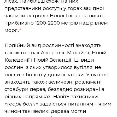
лісах. Найбільш схожі на них
представники ростуть у горах західної
частини островів Нової Гвінеї на висоті
приблизно 1200-2200 метрів над рівнем
4
моря.
Подібний вид рослинності знаходять
також в горах Австралії, Малайзії, Новій
Каледонії і Новій Зеландії. Ці види
рослин, з яких утворилося вугілля, не
росли в болоті у долині затоки. У вугіллі
знаходять також величезні розламані
стовбури дерев, безладно розкидані в
різних напрямках. Навіть захисники
«
теорії боліт
» задаються питанням – яким
чином такі великі дерева могли