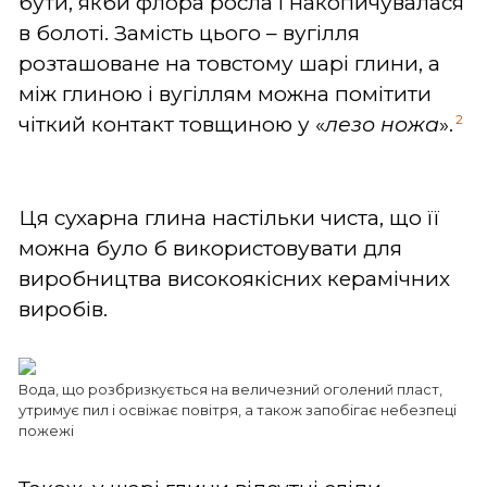
бути, якби флора росла і накопичувалася
в болоті. Замість цього – вугілля
розташоване на товстому шарі глини, а
між глиною і вугіллям можна помітити
2
чіткий контакт товщиною у «
лезо
ножа
».
Ця сухарна глина настільки чиста, що її
можна було б використовувати для
виробництва високоякісних керамічних
виробів.
Вода, що розбризкується на величезний оголений пласт,
утримує пил і освіжає повітря, а також запобігає небезпеці
пожежі