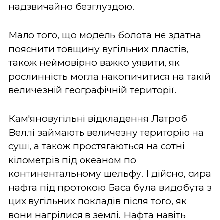
надзвичайно безглуздою.
Мало того, що модель болота не здатна
пояснити товщину вугільних пластів,
також неймовірно важко уявити, як
рослинність могла накопичитися на такій
величезній географічній території.
Кам'яновугільні відкладення Латроб
Веллі займають величезну територію на
суші, а також простягаються на сотні
кілометрів під океаном по
континентальному шельфу. І дійсно, сира
нафта під протокою Баса була видобута з
цих вугільних покладів після того, як
вони нагрілися в землі. Нафта навіть