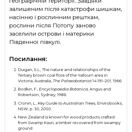
географічній території. Завдяки
залишеним після катастрофи шишкам,
насінню і рослинним решткам,
рослини після Потопу заново
заселили острови і материки
Південної півкулі.
Посилання
:
Duigan, S.L., The nature and relationships of the
Tertiary brown coal flora of the Yallourn area in
Victoria, Australia,
The Palaeobotanist
14:191–201, 1966.
Bodkin, F.,
Encyclopaedia Botanica,
Angus and
Robertson, Sydney, 1986.
Cronin, L.,
Key Guide to Australian Trees,
Envirobooks,
NSW, p. 30, 2000.
New Zealand is known for wood products crafted
from Swamp Kauri, a timber recovered from swampy
ground