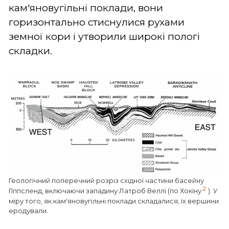
кам'яновугільні поклади, вони
горизонтально стиснулися рухами
земної кори і утворили широкі пологі
складки.
Геологічний поперечний розріз східної частини басейну
2
Гіппсленд, включаючи западину Латроб Веллі (по Хокіну
). У
міру того, як кам'яновугільні поклади складалися, їх вершини
еродували.