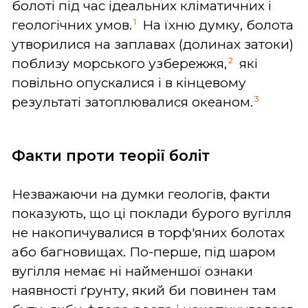
болоті під час ідеальних кліматичних і
1
геологічних умов.
На їхню думку, болота
утворилися на заплавах (долинах затоки)
2
поблизу морського узбережжя,
які
повільно опускалися і в кінцевому
3
результаті затоплювалися океаном.
Факти проти теорії боліт
Незважаючи на думки геологів, факти
показують, що ці поклади бурого вугілля
не накопичувалися в торф'яних болотах
або багновищах. По-перше, під шаром
вугілля немає ні найменшої ознаки
наявності ґрунту, який би повинен там