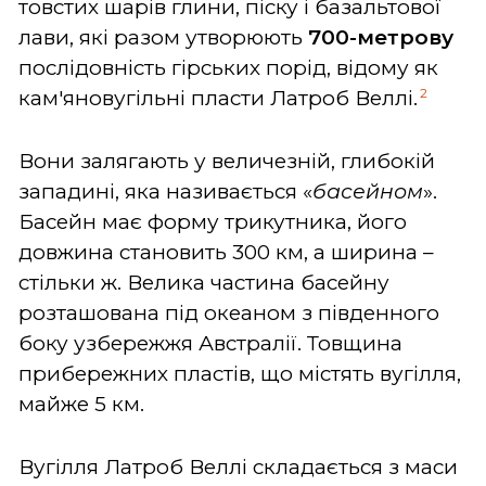
товстих шарів глини, піску і базальтової
лави, які разом утворюють
700-метрову
послідовність гірських порід, відому як
2
кам'яновугільні пласти Латроб Веллі.
Вони залягають у величезній, глибокій
западині, яка називається «
басейном
».
Басейн має форму трикутника, його
довжина становить 300 км, а ширина –
стільки ж. Велика частина басейну
розташована під океаном з південного
боку узбережжя Австралії. Товщина
прибережних пластів, що містять вугілля,
майже 5 км.
Вугілля Латроб Веллі складається з маси