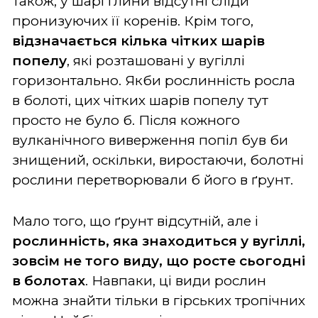
Також, у шарі глини відсутні сліди
пронизуючих її коренів. Крім того,
відзначається кілька чітких шарів
попелу
, які розташовані у вугіллі
горизонтально. Якби рослинність росла
в болоті, цих чітких шарів попелу тут
просто не було б. Після кожного
вулканічного виверження попіл був би
знищений, оскільки, виростаючи, болотні
рослини перетворювали б його в ґрунт.
Мало того, що ґрунт відсутній, але і
рослинність, яка знаходиться у вугіллі,
зовсім не того виду, що росте сьогодні
в болотах
. Навпаки, ці види рослин
можна знайти тільки в гірських тропічних