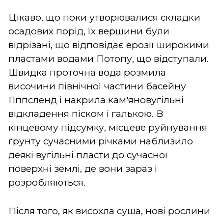
Цікаво, що поки утворювалися складки
осадових порід, їх вершини були
відрізані, що відповідає ерозії широкими
пластами водами Потопу, що відступали.
Швидка проточна вода розмила
височини північної частини басейну
Гіппсленд і накрила кам'яновугільні
відкладення піском і галькою. В
кінцевому підсумку, місцеве руйнування
ґрунту сучасними річками наблизило
деякі вугільні пласти до сучасної
поверхні землі, де вони зараз і
розробляються.
Після того, як висохла суша, нові рослини