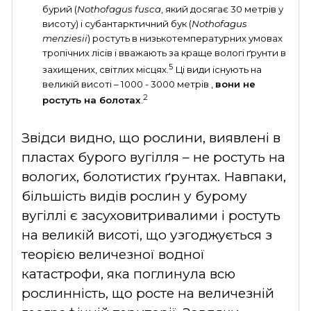
бурий (
Nothofagus fusca
, який досягає 30 метрів у
висоту) і субантарктичний бук (
Nothofagus
menziesii
) ростуть в низькотемпературних умовах
тропічних лісів і вважають за краще вологі ґрунти в
5
захищених, світлих місцях.
Ці види існують на
великій висоті – 1000 - 3000 метрів ,
вони не
2
ростуть на болотах
.
Звідси видно, що рослини, виявлені в
пластах бурого вугілля – не ростуть на
вологих, болотистих ґрунтах. Навпаки,
більшість видів рослин у бурому
вугіллі є засуховитривалими і ростуть
на великій висоті, що узгоджується з
теорією величезної водної
катастрофи, яка поглинула всю
рослинність, що росте на величезній