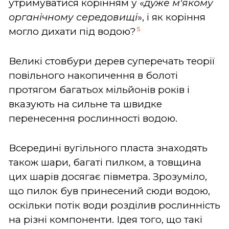
утримуватися корінням у «
дуже м'якому
органічному середовищі
», і як коріння
5
могло дихати під водою?
Великі стовбури дерев суперечать теорії
повільного накопичення в болоті
протягом багатьох мільйонів років і
вказують на сильне та швидке
перенесення рослинності водою.
Всередині вугільного пласта знаходять
також шари, багаті пилком, а товщина
цих шарів досягає півметра. Зрозуміло,
що пилок був принесений сюди водою,
оскільки потік води розділив рослинність
на різні компоненти. Ідея того, що такі