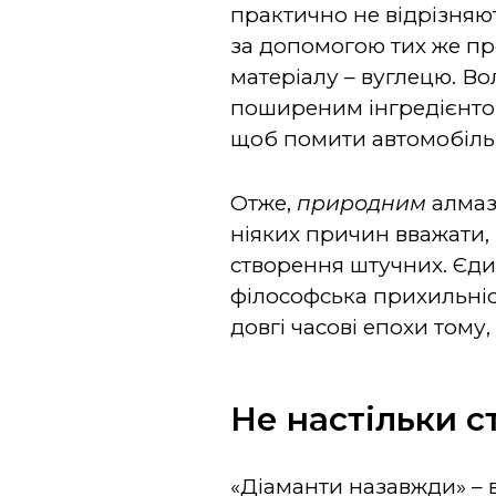
практично не відрізняю
за допомогою тих же про
матеріалу – вуглецю. В
поширеним інгредієнтом
щоб помити автомобіль
Отже,
природним
алмаз
ніяких причин вважати,
створення штучних. Єди
філософська прихильніст
довгі часові епохи тому
Не настільки с
«Діаманти назавжди» –