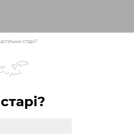
астільки старі?
старі?