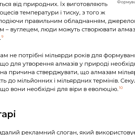
Формуван
ться від природних. Їх виготовляють
цесів температури і тиску, з того ж
олодіючи правильним обладнанням, джерелом
 – вуглецем, люди можуть створювати алмази
9
.
ам не потрібні мільярди років для формуван
 що для утворення
алмазів у природі необхідн
на причина стверджувати, що алмазам мільяр
ь до мільйонних і мільярдних термінів. Секуля
10
, що вони необхідні для віри в еволюцію.
тарі
 вдалий рекламний слоган, який використов