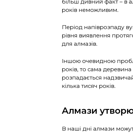
більш дивний факт – в 
років неможливим.
Період напіврозпаду вуг
рівня виявлення протяг
для алмазів.
Іншою очевидною пробле
років, то сама деревина
розпадається надзвичай
кілька тисяч років.
Алмази утвор
В наші дні алмази можут