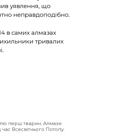
нив уявлення, що
лютно неправдоподібно.
14 в самих алмазах
прихильники тривалих
і.
емлю перш тварин. Алмази
 час Всесвітнього Потопу.