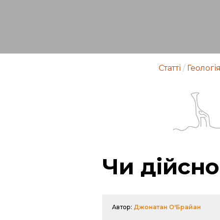
Статті
/
Геологі
Чи дійсно
Автор:
Джонатан О'Брайан