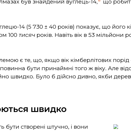
8
алмазах був знайдений вуглець-14,
що робить
лецю-14 (5 730 ± 40 років) показує, що його 
ом 100
тисяч
років. Навіть вік в 53 мільйони 
мою є те, що, якщо вік кімберлітових порід
 повинна бути принаймні того ж віку. Але ві
но швидко. Було б дійсно дивно, якби дерев
юються швидко
ь бути створені штучно, і вони