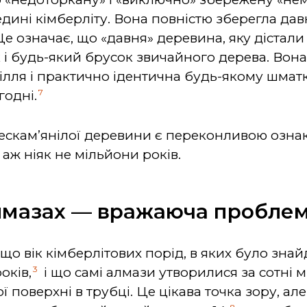
ині кімберліту. Вона повністю зберегла давні
 означає, що «давня» деревина, яку дістали 
як і будь-який брусок звичайного дерева. Вона
ілля і практично ідентична будь-якому шматк
7
годні.
 нескам’янілої деревини є переконливою озна
аж ніяк не мільйони років.
алмазах — вражаюча пробле
, що вік кімберлітових порід, в яких було зн
3
оків,
і що самі алмази утворилися за сотні мі
ї поверхні в трубці. Це цікава точка зору, ал