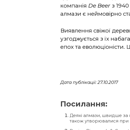
компанія
De Beer
з 1940
алмази є неймовірно ста
Виявлення свіжої дерев
узгоджується з їх наба
епох та еволюціоністи. 
Дата публікації: 27.10.2017
Посилання:
Деякі алмази, швидше за 
також утворювалися при і