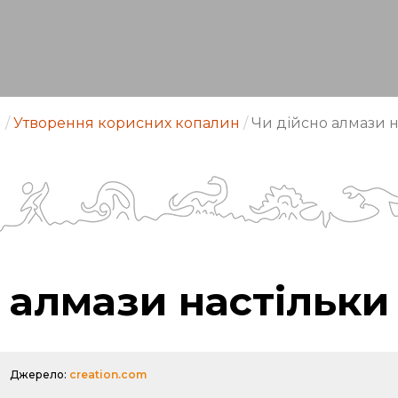
я
/
Утворення корисних копалин
/
Чи дійсно алмази н
 алмази настільки 
Джерело:
creation.com