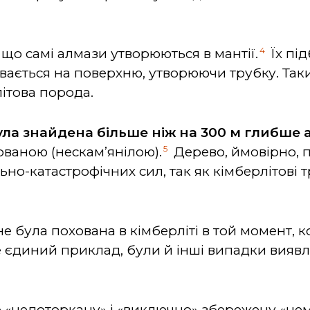
4
що самі алмази утворюються в мантії.
Їх пі
вається на поверхню, утворюючи трубку. Так
літова порода.
ла знайдена більше ніж на 300 м глибше
5
ованою (нескам’янілою).
Дерево, ймовірно, 
ьно-катастрофічних сил, так як кімберлітові
 була похована в кімберліті в той момент, 
не єдиний приклад, були й інші випадки вияв
 «недоторкану» і «виключно» збережену «не