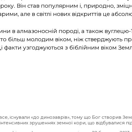
 року. Він став популярним і, природно, зміц
рими, але в світлі нових відкриттів це абсо
ини в алмазоносній породі, а також вуглецю-
гато більш молодим віком, ніж стверджують 
Ці факти узгоджуються з біблійним віком Земл
все, існували «до динозаврів», тому що Бог створив З
нтенсивних зрушеннях земної кори, що відбувалися під