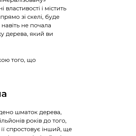
 властивості і містить
прямо зі скелі, буде
 навіть не почала
у дерева, який ви
кою того, що
ма
айдено шматок дерева,
льйонів років до того,
е її спростовує інший, ще