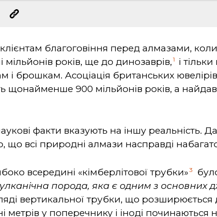
клієнтам благоговіння перед алмазами, коли 
1
і мільйонів років, ще до динозаврів,
і тільк
м і брошкам. Асоціація британських ювелірів
ь щонайменше 900 мільйонів років, а найдав
наукові факти вказують на іншу реальність. 
о, що всі природні алмази насправді набагат
3
боко всередині «кімберлітової трубки»
було
вулканічна порода, яка є одним з основних 
ляді вертикальної трубки, що розширюється д
і метрів у поперечнику і іноді починаються н