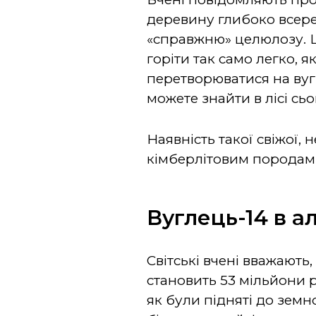
деревину глибоко всеред
«справжню» целюлозу. Це
горіти так само легко, 
перетворюватися на вуг
можете знайти в лісі сьо
Наявність такої свіжої,
кімберлітовим породам 
Вуглець-14 в 
Світські вчені вважають
становить 53 мільйони р
як були підняті до земно