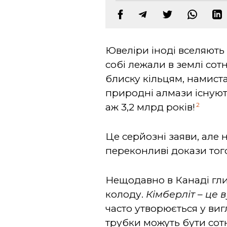
Ювеліри іноді вселяють 
собі лежали в землі сотн
блиску кільцям, намиста
природні алмази існуют
2
аж 3,2 млрд років!
Це серйозні заяви, але 
переконливі докази тог
Нещодавно в Канаді гли
колоду.
Кімберліт – це 
часто утворюється у виг
трубки можуть бути сотн