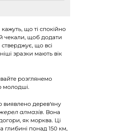
кажуть, що ті спокійно
и й чекали, щоб додати
 стверджує, що всі
ніші зразки мають вік
Давайте розглянемо
о молодші.
 виявлено дерев'яну
джерел алмазів.
Вона
огори, як морква. Ці
а глибині понад 150 км,