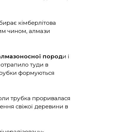
дбирає кімберлітова
им чином, алмази
 алмазоносної пород
и і
потрапило туди в
 трубки формуються
коли трубка проривалася
лення свіжої деревини в
мінералізовану»