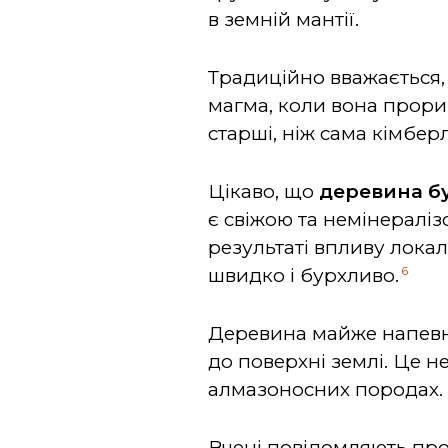
в земній мантії.
Традиційно вважається, 
магма, коли вона прори
старші, ніж сама кімбер
Цікаво, що
деревина бу
є свіжою та немінераліз
результаті впливу локал
6
швидко і бурхливо.
Деревина майже напевне
до поверхні землі. Це 
алмазоносних породах.
Вчені повідомляють про