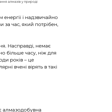
ня алмазів у природі
 енергії і надзвичайно
 за час, який потрібен,
ня. Насправді, немає
о більше часу, ніж для
ди років – це
рні вчені вірять в такі
ує алмазодобувна