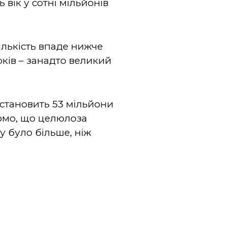
 вік у сотні мільйонів
кількість впаде нижче
років – занадто великий
 становить 53 мільйони
домо, що целюлоза
у було більше, ніж