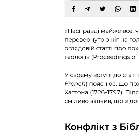
«Насправді майже все, 
перевернуто з ніг на гол
оглядовій статті про по
геологів (Proceedings of 
У своєму вступі до статт
French
) пояснює, що п
Хаттона (1726-1797). Під
сміливо заявив, що з до
Конфлікт з Біб