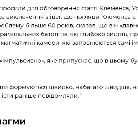
апросили для обговорення статті Клеменса, У
ке виключення з ідеї, що погляди Клеменса є 
облему більше 60 років, сказав, що він «давно
рамідальних батолітів, які глибоко сидять, п
 магматичні камери, які заповнюються самі і
 «імпульсивно», яке припускає, що в цьому б
аніти формуються швидко, набагато швидше, 
4
ністи раніше повідомляли.
магми