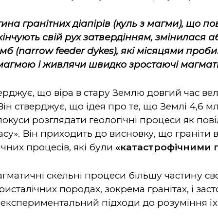
на гранітних діапірів (куль з магми), що п
акінчують свій рух затвердінням, змінилася
амб
(narrow feeder dykes)
, які місяцями проб
магмою і живлячи швидко зростаючі магмати
рджує, що віра в стару Землю довгий час вел
н стверджує, що ідея про те, що Землі 4,6 мл
окуси розглядати геологічні процеси як повіл
асу». Він приходить до висновку, що граніти 
ічних процесів, які були
«катастрофічними п
гматичні скельні процеси більшу частину сво
кристалічних породах, зокрема гранітах, і зас
 і експериментальний підходи до розуміння ї