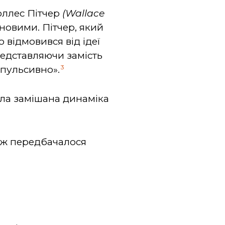
оллес Пітчер
(
Wallace
новими. Пітчер, який
 відмовився від ідеї
редставляючи замість
3
мпульсивно».
ула замішана динаміка
ніж передбачалося