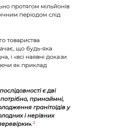
льно протягом мільйонів
річним періодом слід
го товариства
начає, що будь-яка
а, і «всі наявні докази
уючи як приклад
послідовності є дві
 потрібно, принаймні,
олодження гранітоїдів у
олодних і нерівних
2
перевірки».