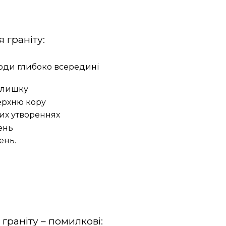
 граніту:
роди глибоко всередині
залишку
ерхню кору
их утвореннях
ень
ень.
 граніту – помилкові: