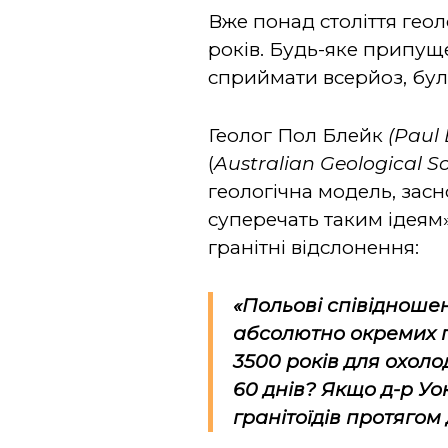
Вже понад століття гео
років. Будь-яке припуще
сприймати всерйоз, бул
Геолог Пол Блейк
(Paul 
(
Australian Geological So
геологічна модель, засн
суперечать таким ідеям»
гранітні відслонення:
«Польові співідношенн
абсолютно окремих гр
3500 років для охоло
60 днів? Якщо д-р Уо
гранітоїдів протягом