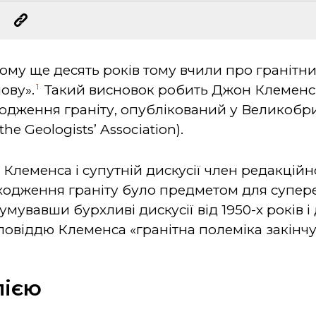
чому ще десять років тому вчили про гранітн
1
ову».
Такий висновок робить Джон Клеменс (
ходження граніту, опублікований у Великобрит
the Geologists’ Association).
і Клеменса і супутній дискусії член редакційн
оходження граніту було предметом для супе
сумувавши бурхливі дискусії від 1950-х років 
повіддю Клеменса «гранітна полеміка закінчу
лією