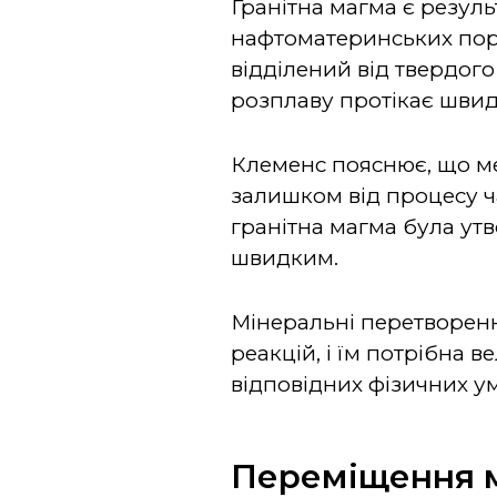
Гранітна магма є резул
нафтоматеринських порі
відділений від твердого 
розплаву протікає швид
Клеменс пояснює, що ме
залишком від процесу ча
гранітна магма була ут
швидким.
Мінеральні перетворення
реакцій, і їм потрібна 
відповідних фізичних ум
Переміщення 