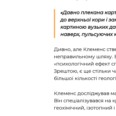
«Давно плекана карти
до верхньої кори і з
картиною вузьких д
наверх, пульсуючих 
Дивно, але Клеменс стве
неправильному шляху. Ві
«психологічний ефект сп
Зрештою, є ще стільки ч
більшої кількості геолог
Клеменс досліджував ма
Він спеціалізувався на 
геохімічний, ізотопний