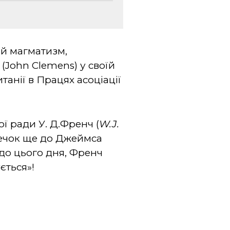
ий магматизм,
John Clemens) у своїй
анії в Працях асоціації
ої ради У. Д.Френч (
W.J.
речок ще до Джеймса
і до цього дня, Френч
ється»!