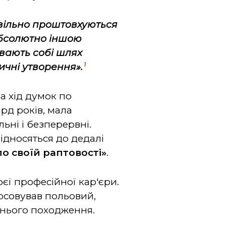
овільно проштовхуються
 абсолютно іншою
ивають собі шлях
1
чні утворення».
а хід думок по
рд років, мала
ьні і безперервні.
відносяться до дедалі
о своїй раптовості»
.
єї професійної кар'єри.
тосовував польовий,
хнього походження.