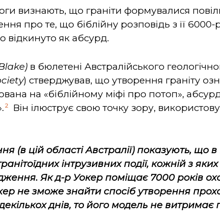
логи визнають, що граніти формувалися пові
ння про те, що біблійну розповідь з її 6000-
о відкинуто як абсурд.
Blake)
в бюлетені Австралійського геологічно
ciety
) стверджував, що утворення граніту оз
ована на «біблійному міфі про потоп», абсурдн
2
.
Він ілюструє свою точку зору, використов
я (в цій області Австралії) показують, що в 
анітоїдних інтрузивних події, кожній з яких
дження. Як д-р Уокер поміщає 7000 років ох
кер не зможе знайти спосіб утворення прох
 декількох днів, то його модель не витримає 