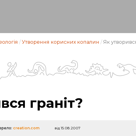
еологія
/
Утворення корисних копалин
/
Як утворився
вся граніт?
ерело:
creation.com
від 15.08.2007