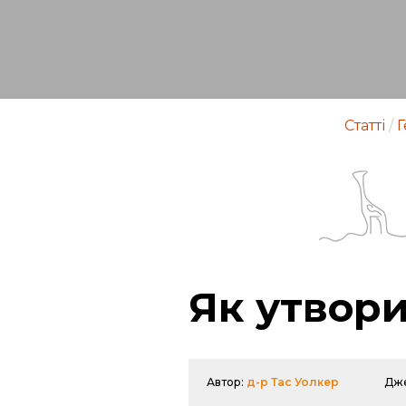
Статті
/
Г
Як утвори
Автор:
д-р Тас Уолкер
Дж