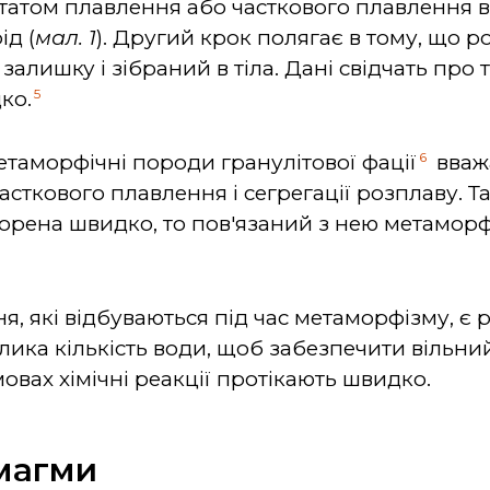
ьтатом плавлення або часткового плавлення 
д (
мал. 1
). Другий крок полягає в тому, що 
залишку і зібраний в тіла. Дані свідчать про 
5
ко.
6
таморфічні породи гранулітової фації
вваж
сткового плавлення і сегрегації розплаву. Т
ворена швидко, то пов'язаний з нею метаморф
, які відбуваються під час метаморфізму, є 
велика кількість води, щоб забезпечити вільн
овах хімічні реакції протікають швидко.
магми