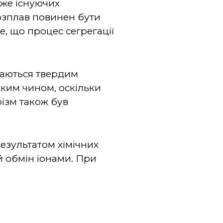
вже існуючих
розплав повинен бути
те, що процес сегрегації
аються твердим
аким чином, оскільки
ізм також був
результатом хімічних
ий обмін іонами. При