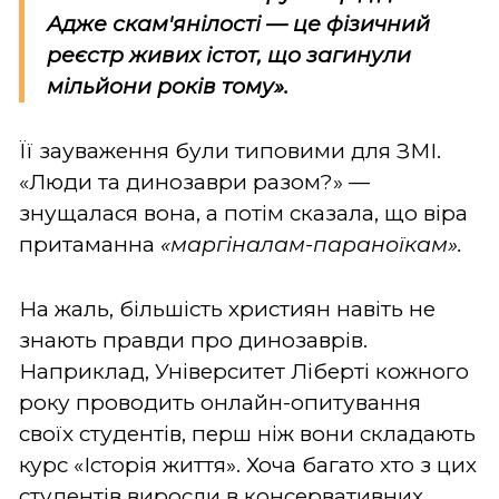
Адже скам'янілості — це фізичний
реєстр живих істот, що загинули
мільйони років тому».
Її зауваження були типовими для ЗМІ.
«Люди та динозаври разом?» —
знущалася вона, а потім сказала, що віра
притаманна
«маргіналам-параноїкам».
На жаль, більшість християн навіть не
знають правди про динозаврів.
Наприклад, Університет Ліберті кожного
року проводить онлайн-опитування
своїх студентів, перш ніж вони складають
курс «Історія життя». Хоча багато хто з цих
студентів виросли в консервативних