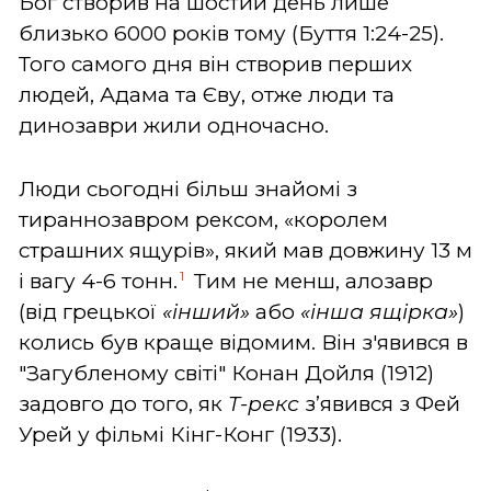
Бог створив на шостий день лише
близько 6000 років тому (Буття 1:24-25).
Того самого дня він створив перших
людей, Адама та Єву, отже люди та
динозаври жили одночасно.
Люди сьогодні більш знайомі з
тираннозавром рексом, «королем
страшних ящурів», який мав довжину 13 м
1
і вагу 4-6 тонн.
Тим не менш, алозавр
(від грецької
«інший»
або
«
інша ящірка»
)
колись був краще відомим. Він з'явився в
"Загубленому світі" Конан Дойля (1912)
задовго до того, як
Т-рекс
з’явився з Фей
Урей у фільмі Кінг-Конг (1933).