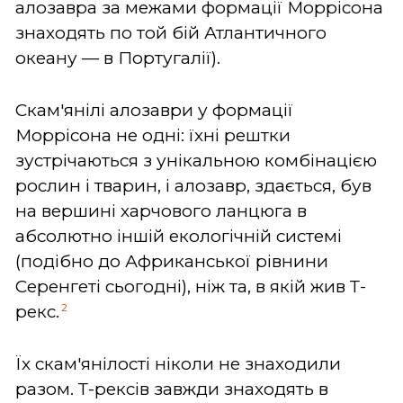
алозавра за межами формації Моррісона
знаходять по той бій Атлантичного
океану — в Португалії).
Скам'янілі алозаври у формації
Моррісона не одні: їхні рештки
зустрічаються з унікальною комбінацією
рослин і тварин, і алозавр, здається, був
на вершині харчового ланцюга в
абсолютно іншій екологічній системі
(подібно до Африканської рівнини
Серенгеті сьогодні), ніж та, в якій жив Т-
2
рекс.
Їх скам'янілості ніколи не знаходили
разом. Т-рексів завжди знаходять в