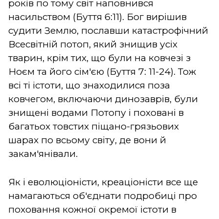
років по тому світ наповнився
насильством (Буття 6:11). Бог вирішив
судити Землю, пославши катастрофічний
Всесвітній потоп, який знищив усіх
тварин, крім тих, що були на ковчезі з
Ноєм та його сім'єю (Буття 7: 11-24). Тож
всі ті істоти, що знаходилися поза
ковчегом, включаючи динозаврів, були
знищені водами Потопу і поховані в
багатьох товстих піщано-грязьових
шарах по всьому світу, де вони й
закам'янівали.
Як і еволюціоністи, креаціоністи все ще
намагаються об'єднати подробиці про
поховання кожної окремої істоти в