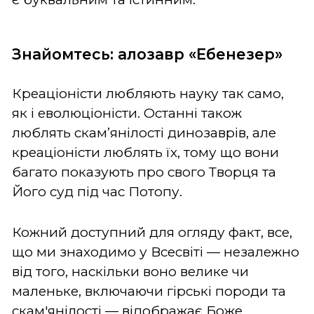
Знайомтесь: алозавр «Ебенезер»
Креаціоністи любляють науку так само,
як і еволюціоністи. Останні також
люблять скам’янілості динозаврів, але
креаціоністи люблять їх, тому що вони
багато показують про свого Творця та
Його суд під час Потопу.
Кожний доступний для огляду факт, все,
що ми знаходимо у Всесвіті — незалежно
від того, наскільки воно велике чи
маленьке, включаючи гірські породи та
скам'янілості — відображає Боже