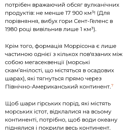
потрібен вражаючий обсяг вулканічних
продуктів: не менше 17 900 км³! (Для
порівняння, вибух гори Сент-Геленс в
1980 році вивільнив лише 1 км³).
Крім того, формація Моррісона є лише
частиною однієї з кількох пов'язаних між
собою мегасеквенції (морські
скам’янілості, що містяться в осадових
шарах), які тягнуться прямо через
7
Північно-Американський континент.
Щоб шари гірських порід, які містять
морських істот, відклалися на всьому
континенті, потрібно, щоб води океану
піднялися і покрили весь континент.