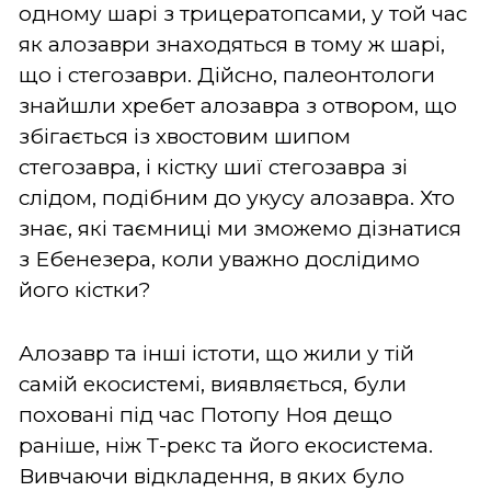
одному шарі з трицератопсами, у той час
як алозаври знаходяться в тому ж шарі,
що і стегозаври. Дійсно, палеонтологи
знайшли хребет алозавра з отвором, що
збігається із хвостовим шипом
стегозавра, і кістку шиї стегозавра зі
слідом, подібним до укусу алозавра. Хто
знає, які таємниці ми зможемо дізнатися
з Ебенезера, коли уважно дослідимо
його кістки?
Алозавр та інші істоти, що жили у тій
самій екосистемі, виявляється, були
поховані під час Потопу Ноя дещо
раніше, ніж Т-рекс та його екосистема.
Вивчаючи відкладення, в яких було