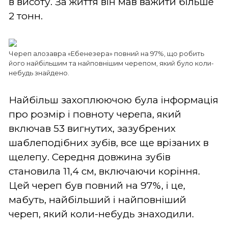
в висоту. За життя він мав важити більше
2 тонн.
Череп алозавра «Ебенезера» повний на 97%, що робить
його найбільшим та найповнішим черепом, який було коли-
небудь знайдено.
Найбільш захоплюючою була інформація
про розмір і повноту черепа, який
включав 53 вигнутих, зазубрених
шаблеподібних зубів, все ще врізаних в
щелепу. Середня довжина зубів
становила 11,4 см, включаючи коріння.
Цей череп був повний на 97%, і це,
мабуть, найбільший і найповніший
череп, який коли-небудь знаходили.