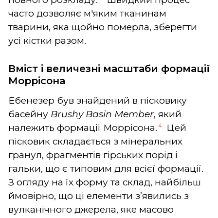
часто дозволяє м'яким тканинам
тварини, яка щойно померла, зберегти
усі кістки разом.
Вміст і величезні масштаби формації
Моррісона
Ебенезер був знайдений в пісковику
басейну
Brushy Basin Member
, який
4
належить формації Моррісона.
Цей
пісковик складається з мінеральних
гранул, фрагментів гірських порід і
гальки, що є типовим для всієї формації.
З огляду на їх форму та склад, найбільш
ймовірно, що ці елементи з’явились з
вулканічного джерела, яке масово