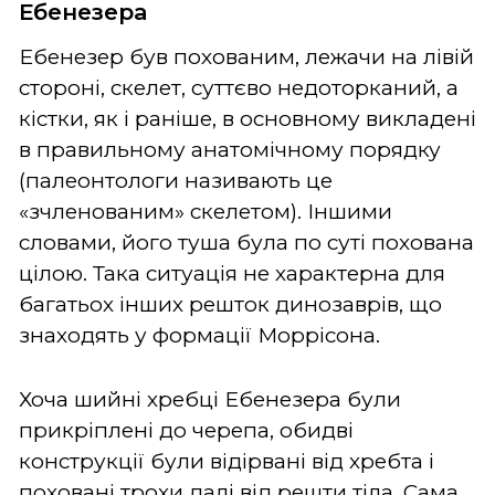
Ебенезера
Ебенезер був похованим, лежачи на лівій
стороні, скелет, суттєво недоторканий, а
кістки, як і раніше, в основному викладені
в правильному анатомічному порядку
(палеонтологи називають це
«зчленованим» скелетом). Іншими
словами, його туша була по суті похована
цілою. Така ситуація не характерна для
багатьох інших решток динозаврів, що
знаходять у формації Моррісона.
Хоча шийні хребці Ебенезера були
прикріплені до черепа, обидві
конструкції були відірвані від хребта і
поховані трохи далі від решти тіла. Сама