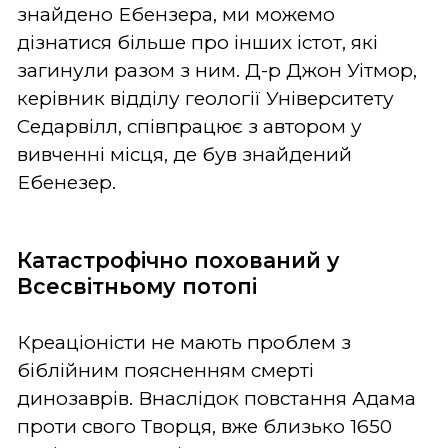
знайдено Ебензера, ми можемо
дізнатися більше про інших істот, які
загинули разом з ним. Д-р Джон Уітмор,
керівник відділу геології Університету
Седарвілл, співпрацює з автором у
вивченні місця, де був знайдений
Ебенезер.
Катастрофічно похований у
Всесвітньому потопі
Креаціоністи не мають проблем з
біблійним поясненням смерті
динозаврів. Внаслідок повстання Адама
проти свого Творця, вже близько 1650