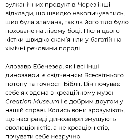
вулканічних продуктів. Через інші
відклади, що швидко накопичувались,
шия була зламана, так як його тіло було
поховане на лівому боці. Після цього
кістки швидко скам’яніли у багатій на
хімічні речовини породі.
Алозавр Ебенезер, як і всі інші
динозаври, є свідченням Всесвітнього
потопу та точності Біблії. Він почуває
себе як вдома в креаційному музеї
Creation Museum
і є добрим другом у
нашій справі. Колись вони зрозуміють,
що насправді динозаври змушують
еволюціоністів, а не креаціоністів,
почувати себе незручно.