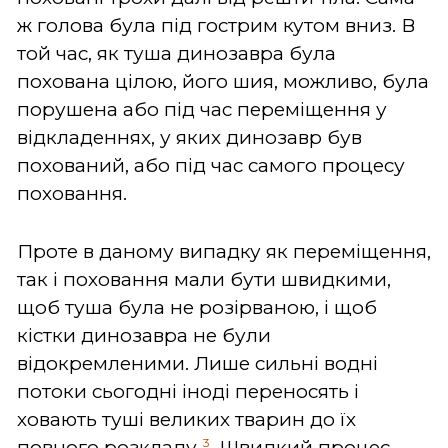
ж голова була під гострим кутом вниз. В
той час, як туша динозавра була
похована цілою, його шия, можливо, була
порушена або під час переміщення у
відкладеннях, у яких динозавр був
похований, або під час самого процесу
поховання.
Проте в даному випадку як переміщення,
так і поховання мали бути швидкими,
щоб туша була не розірваною, і щоб
кістки динозавра не були
відокремленими. Лише сильні водні
потоки сьогодні іноді переносять і
ховають туші великих тварин до їх
3
повного розкладу.
Швидкий процес