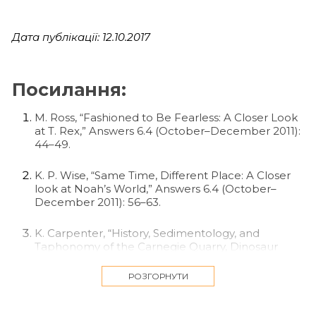
Дата публікації: 12.10.2017
Посилання:
M. Ross, “Fashioned to Be Fearless: A Closer Look
at T. Rex,” Answers 6.4 (October–December 2011):
44–49.
K. P. Wise, “Same Time, Different Place: A Closer
look at Noah’s World,” Answers 6.4 (October–
December 2011): 56–63.
K. Carpenter, “History, Sedimentology, and
Taphonomy of the Carnegie Quarry, Dinosaur
National Monument, Utah,” Annals of Carnegie
Museum 81.3 (2013): 153–232.
РОЗГОРНУТИ
J. H. Whitmore and A. A. Snelling, “Ebenezer: