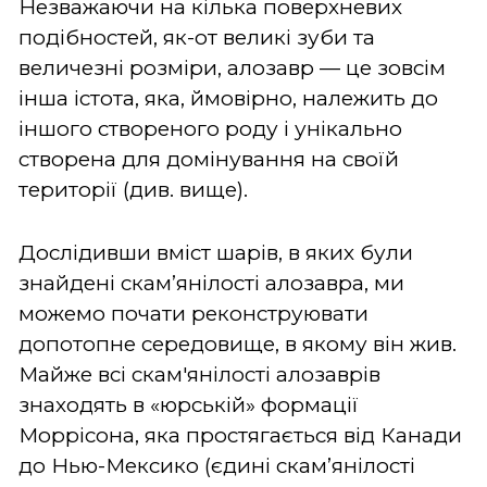
Незважаючи на кілька поверхневих
подібностей, як-от великі зуби та
величезні розміри, алозавр — це зовсім
інша істота, яка, ймовірно, належить до
іншого створеного роду і унікально
створена для домінування на своїй
території (див. вище).
Дослідивши вміст шарів, в яких були
знайдені скам’янілості алозавра, ми
можемо почати реконструювати
допотопне середовище, в якому він жив.
Майже всі скам'янілості алозаврів
знаходять в «юрській» формації
Моррісона, яка простягається від Канади
до Нью-Мексико (єдині скам’янілості