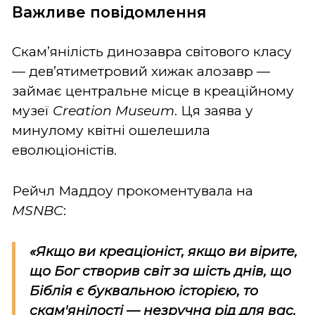
Важливе повідомлення
Скам’янілість динозавра світового класу
— дев’ятиметровий хижак алозавр —
займає центральне місце в креаційному
музеї
Creation Museum
. Ця заява у
минулому квітні ошелешила
еволюціоністів.
Рейчл Маддоу прокоментувала на
MSNBC
:
«Якщо ви креаціоніст, якщо ви вірите,
що Бог створив світ за шість днів, що
Біблія є буквальною історією, то
скам'янілості — незручна рід для вас.