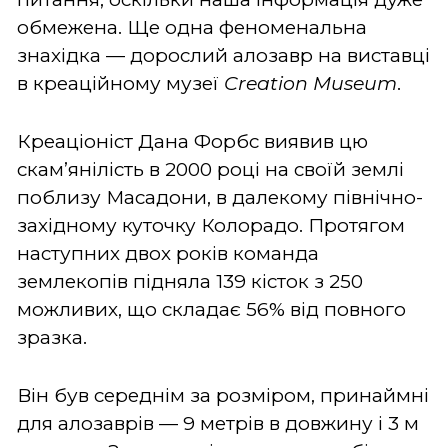
обмежена. Ще одна феноменальна
знахідка — дорослий алозавр на виставці
в креаційному музеї
Creation Museum
.
Креаціоніст Дана Форбс виявив цю
скам’янілість в 2000 році на своїй землі
поблизу Масадони, в далекому північно-
західному куточку Колорадо. Протягом
наступних двох років команда
землекопів підняла 139 кісток з 250
можливих, що складає 56% від повного
зразка.
Він був середнім за розміром, принаймні
для алозаврів — 9 метрів в довжину і 3 м