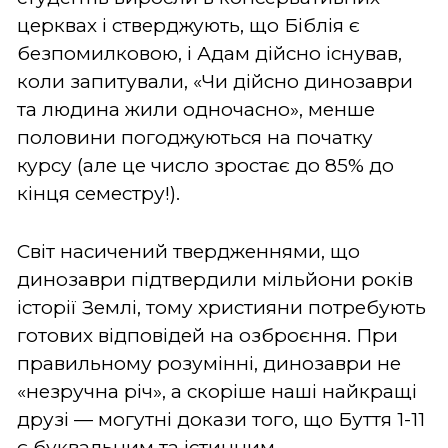
церквах і стверджують, що Біблія є
безпомилковою, і Адам дійсно існував,
коли запитували, «Чи дійсно динозаври
та людина жили одночасно», менше
половини погоджуються на початку
курсу (але це число зростає до 85% до
кінця семестру!).
Світ насичений твердженнями, що
динозаври підтвердили мільйони років
історії Землі, тому християни потребують
готових відповідей на озброєння. При
правильному розумінні, динозаври не
«незручна річ», а скоріше наші найкращі
друзі — могутні докази того, що Буття 1-11
є буквальним та істинним.