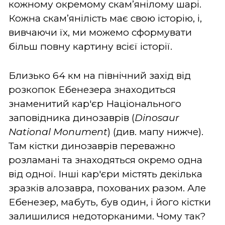
кожному окремому скам’янілому шарі.
Кожна скам’янілість має свою історію, і,
вивчаючи їх, ми можемо сформувати
більш повну картину всієї історії.
Близько 64 км на північний захід від
розкопок Ебенезера знаходиться
знаменитий кар'єр Національного
заповідника динозаврів (
Dinosaur
National Monument
) (див. мапу нижче).
Там кістки динозаврів переважно
розламані та знаходяться окремо одна
від одної. Інші кар'єри містять декілька
зразків алозавра, похованих разом. Але
Ебенезер, мабуть, був один, і його кістки
залишилися недоторканими. Чому так?