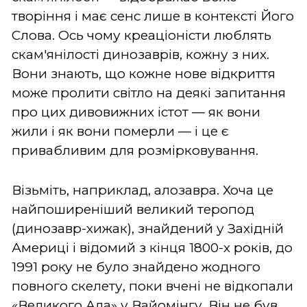
творіння і має сенс лише в контексті Його
Слова. Ось чому креаціоністи люблять
скам'янілості динозаврів, кожну з них.
Вони знають, що кожне нове відкриття
може пролити світло на деякі запитання
про цих дивовижних істот — як вони
жили і як вони померли — і це є
привабливим для розмірковування.
Візьміть, наприклад, алозавра. Хоча це
найпоширеніший великий теропод
(динозавр-хижак), знайдений у Західній
Америці і відомий з кінця 1800-х років, до
1991 року не було знайдено жодного
повного скелету, поки вчені не відкопали
«Великого Ала» у Вайомінгу. Він не був