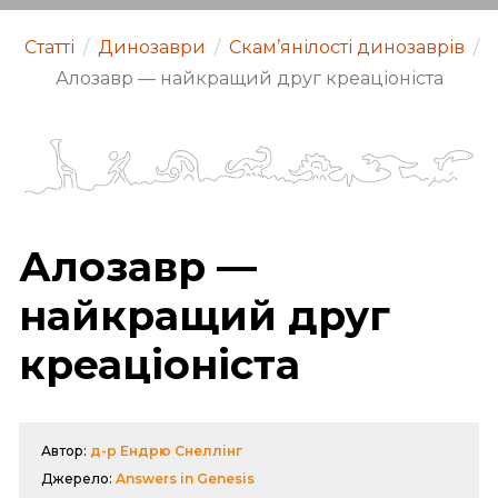
Статті
/
Динозаври
/
Скам’янілості динозаврів
/
Алозавр — найкращий друг креаціоніста
Алозавр —
найкращий друг
креаціоніста
Автор:
д-р Ендрю Снеллінг
Джерело:
Answers in Genesis