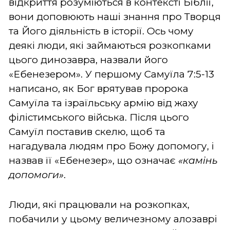
відкриття розуміються в контексті Біблії,
вони доповюють наші знання про Творця
та Його діяльність в історії. Ось чому
деякі люди, які займаються розкопками
цього динозавра, назвали його
«Ебенезером». У першому Самуїла 7:5-13
написано, як Бог врятував пророка
Самуїла та ізраїльську армію від жаху
філістимського війська. Після цього
Самуїл поставив скелю, щоб та
нагадувала людям про Божу допомогу, і
назвав її «Ебенезер», що означає
«камінь
допомоги»
.
Люди, які працювали на розкопках,
побачили у цьому величезному алозаврі