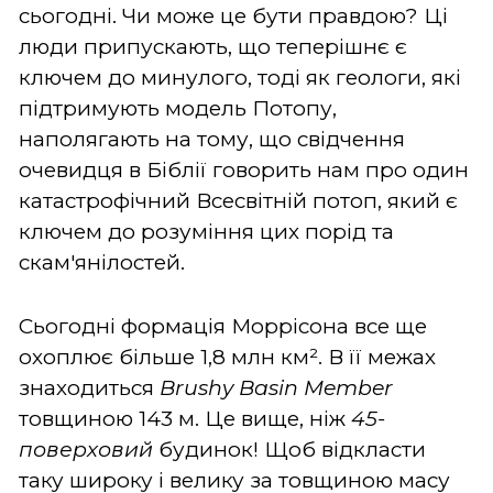
сьогодні. Чи може це бути правдою? Ці
люди припускають, що теперішнє є
ключем до минулого, тоді як геологи, які
підтримують модель Потопу,
наполягають на тому, що свідчення
очевидця в Біблії говорить нам про один
катастрофічний Всесвітній потоп, який є
ключем до розуміння цих порід та
скам'янілостей.
Сьогодні формація Моррісона все ще
охоплює більше 1,8 млн км². В її межах
знаходиться
Brushy Basin Member
товщиною 143 м. Це вище, ніж
45-
поверховий
будинок! Щоб відкласти
таку широку і велику за товщиною масу