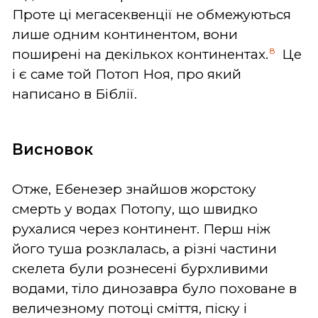
Проте ці мегасеквенції не обмежуються
лише одним континентом, вони
8
поширені на декількох континентах.
Це
і є саме той Потоп Ноя, про який
написано в Біблії.
Висновок
Отже, Ебенезер знайшов жорстоку
смерть у водах Потопу, що швидко
рухалися через континент. Перш ніж
його туша розклалась, а різні частини
скелета були рознесені бурхливими
водами, тіло динозавра було поховане в
величезному потоці сміття, піску і