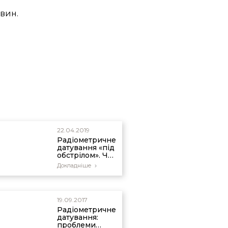
Strata near Redding,
овин.
22.04.2019
Радіометричне
датування «під
обстрілом». Чи
є цей метод
Докладніше
надійним?
19.09.2017
Радіометричне
датування:
проблеми