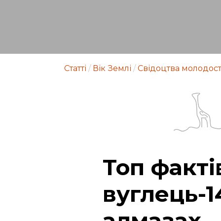
Статті
/
Вік Землі
/
Свідоцтва молодост
Топ факті
вуглець-14
алмазах