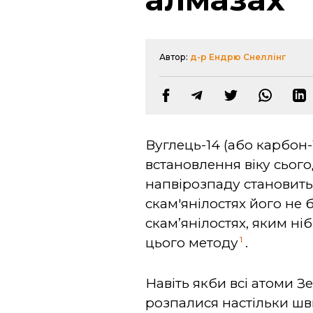
Автор:
д-р Ендрю Снеллінг
Вуглець-14 (або карбон-
встановлення віку сього
напвірозпаду становить 
скам'янілостях його не 
скам’янілостях, яким ні
1
цього методу
.
Навіть якби всі атоми З
розпалися настільки шв