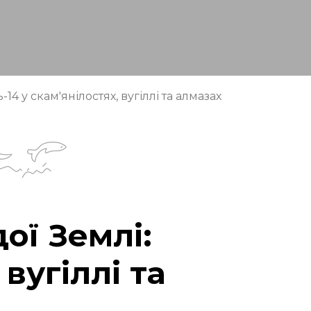
14 у скам'янілостях, вугіллі та алмазах
ої Землі:
 вугіллі та