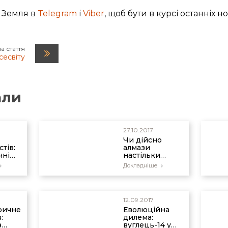
carbon Ages for Fossil Ammonites and Wood in Cretaceous 
 Земля в
Telegram
і
Viber
, щоб бути в курсі останніх н
h Journal 1 (2008): 123–144.
4–616.
а стаття
сесвіту
али
27.10.2017
Чи дійсно
стів:
алмази
чні
настільки
ості?
старі?
Докладніше
12.09.2017
ричне
Еволюційна
:
дилема:
з
вуглець-14 у