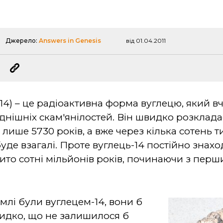
Джерело:
Answers in Genesis
від 01.04.2011
14) – це радіоактивна форма вуглецю, який в
днішніх скам'янілостей. Він швидко розклада
лише 5730 років, а вже через кілька сотень ти
буде взагалі. Проте вуглець-14 постійно знахо
бито сотні мільйонів років, починаючи з перш
емлі були вуглецем-14, вони б
идко, що не залишилося б