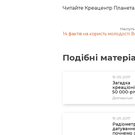
Andrew A. Snelling, “Radio
Читайте Креацентр Планета
California,” Answers Researc
Baumgardner, 2005, pp. 61
Наступн
14 фактів на користь молодості В
Подібні матері
19.09.2017
Загадка
креаціоні
50 000-рі
скам'яніл
Докладніше
19.09.2017
Радіомет
датування
почнемо 