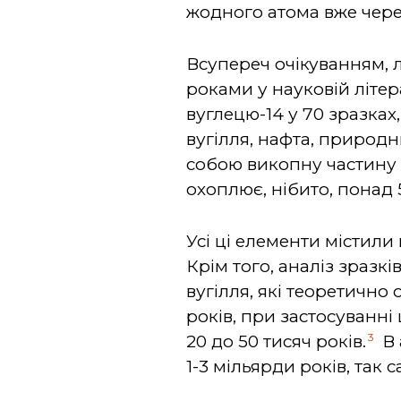
жодного атома вже через
Всупереч очікуванням, л
роками у науковій літе
вуглецю-14 у 70 зразках,
вугілля, нафта, природни
собою викопну частину 
охоплює, нібито, понад 
Усі ці елементи містили
Крім того, аналіз зразк
вугілля, які теоретично
років, при застосуванні
3
20 до 50 тисяч років.
В 
1-3 мільярди років, так 