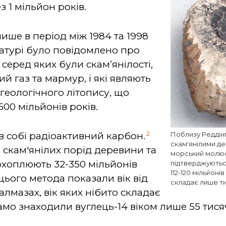
 1 мільйон років.
ише в період між 1984 та 1998
ратурі було повідомлено про
 серед яких були скам’янілості,
й газ та мармур, і які являють
геологічного літопису, що
500 мільйонів років.
2
 в собі радіоактивний карбон.
Поблизу Реддінг
скам'янілими д
ів скам'янілих порід деревини та
морський молюск
 охоплюють 32-350 мільйонів
підтверджуютьс
112-120 мільйоні
 цього метода показали вік від
складає лише ти
алмазах, вік яких нібито складає
само знаходили вуглець-14 віком лише 55 тисяч