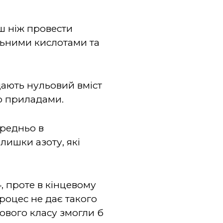
ш ніж провести
льними кислотами та
дають нульовий вміст
о приладами.
ередньо в
лишки азоту, які
4, проте в кінцевому
роцес не дає такого
ового класу змогли б