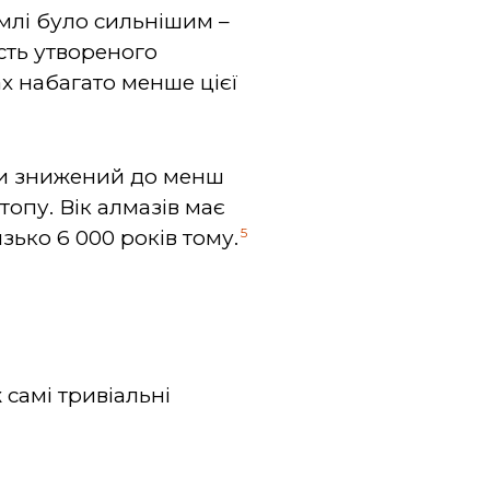
емлі було сильнішим –
сть утвореного
ах набагато менше цієї
ути знижений до менш
топу. Вік алмазів має
5
зько 6 000 років тому.
 самі тривіальні