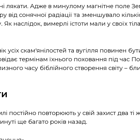
нні лякати. Адже в минулому магнітне поле З
 від сонячної радіації та зменшувало кількі
 Як наслідок, вимерлі істоти мали у своїх тіл
ік усіх скам'янілостей та вугілля повинен б
повідає термінам їхнього поховання під час По
зного часу біблійного створення світу – бли
ти
і постійно повторюють у свій захист два ті ж
кинуті ще багато років назад.
уднення».