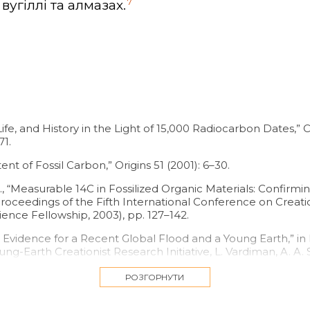
7
вугіллі та алмазах.
Life, and History in the Light of 15,000 Radiocarbon Dates,”
71.
t of Fossil Carbon,” Origins 51 (2001): 6–30.
, “Measurable 14C in Fossilized Organic Materials: Confirmi
oceedings of the Fifth International Conference on Creationis
ience Fellowship, 2003), pp. 127–142.
Evidence for a Recent Global Flood and a Young Earth,” in
ung-Earth Creationist Research Initiative, L. Vardiman, A. A. S
e for Creation Research, and Chino Valley, AZ: Creation Resea
РОЗГОРНУТИ
further information see: