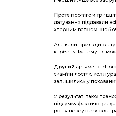
Проте протягом тридцят
датування піддавали вс
хлорним вапном, щоб очи
Але коли прилади тесту
карбону-14, тому не мо
Другий
аргумент: «Нов
скам'янілостях, коли ур
залишились у похованих
У результаті такої тран
підсумку фактичні розр
рівня новоутвореного ра