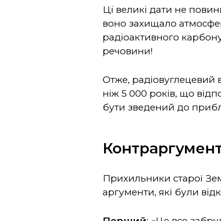
Ці великі дати не пови
воно захищало атмосферу
радіоактивного карбону.
речовини!
Отже, радіовуглецевий в
ніж 5 000 років, що від
бути зведений до прибли
Контраргумен
Прихильники старої Земл
аргументи, які були від
Перший
: «Це все забр