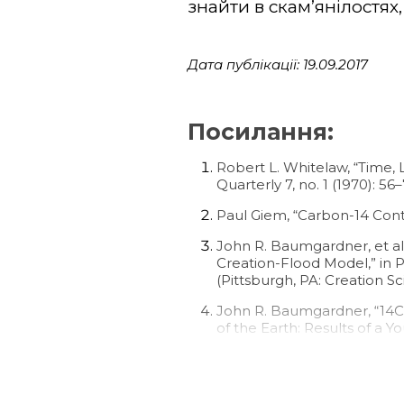
знайти в скам’янілостях, 
Дата публікації: 19.09.2017
Посилання:
Robert L. Whitelaw, “Time, 
Quarterly 7, no. 1 (1970): 56–
Paul Giem, “Carbon-14 Conten
John R. Baumgardner, et al.
Creation-Flood Model,” in Pr
(Pittsburgh, PA: Creation Sc
John R. Baumgardner, “14C 
of the Earth: Results of a Yo
eds. (El Cajon, CA: Institut
630.
For a fuller treatment and 