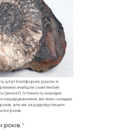
а, штат Каліфорнія, разом зі
еревами знайшли скам’янілий
 (амоніт). Істинність знахідки
я нашаруваннями, вік яких складає
в років, але вік за радіовуглецем
сячі років.
4
 років.