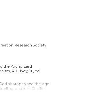
 Creation Research Society
ng the Young Earth
m, R. L. Ivey, Jr., ed.
 Radioisotopes and the Age
nelling, and E. F. Chaffin,
rch Society, 2005), pp. 587–