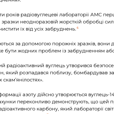
и років радіовуглецеві лабораторії АМС пер
і зразки неодноразовій жорсткій обробці си
6
стити їх від усіх забруднень.
ються за допомогою порожніх зразків, вони 
же бути жодних проблем із забрудненням аб
ий радіоактивний вуглець утворився безпос
ан, який розпадався поблизу, бомбардував за
 скам’янілостях».
сформації азоту дійсно утворюється вуглець-1
ахунки переконливо демонструють, що цей п
діоактивного карбону, який лабораторії світ