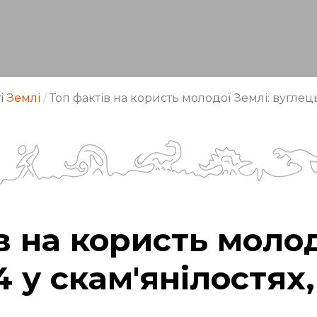
і Землі
/
Топ фактів на користь молодої Землі: вуглець-
в на користь молод
 у скам'янілостях,