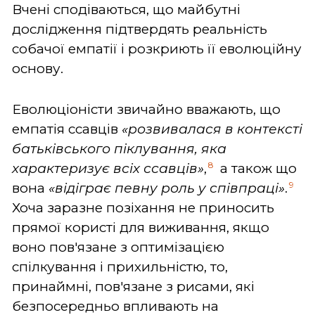
Вчені сподіваються, що майбутні
дослідження підтвердять реальність
собачої емпатії і розкриють її еволюційну
основу.
Еволюціоністи звичайно вважають, що
емпатія ссавців
«розвивалася в контексті
батьківського піклування, яка
8
характеризує всіх ссавців»
,
а також що
9
вона
«відіграє певну роль у співпраці»
.
Хоча заразне позіхання не приносить
прямої користі для виживання, якщо
воно пов'язане з оптимізацією
спілкування і прихильністю, то,
принаймні, пов'язане з рисами, які
безпосередньо впливають на