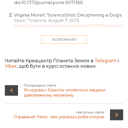
doi:10.1371/journal.pone.0071365.
Virginia Morell, “ScienceShot: Deciphering a Dog’s
Yawn,” Science, August 7, 2013,
http://www.sciencemag.org/news/2013/08/sciencesh
deciphering-dog-s-yawn
.
РОЗГОРНУТИ
Romero, Konno, and Hasegawa, “Familiarity Bias
and Physiological Responses in Contagious
Yawning by Dogs Support Link to Empathy.”
Читайте Креацентр Планета Земля в
Telegram
і
Viber
, щоб бути в курсі останніх новин.
Там же.
Там же.
Попередня стаття
Як мурахи і бджоли чіпляються завдяки
Там же.
дивовижному механізму
Там же.
Наступна стаття
Справжній Немо: чим унікальні риби-клоуни
Frans de Waal, “The Evolution of Empathy,” The
Greater Good Science Center at the University of