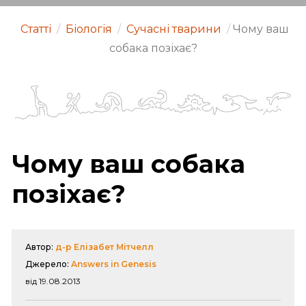
Статті
/
Біологія
/
Сучасні тварини
/
Чому ваш
собака позіхає?
Чому ваш собака
позіхає?
Автор:
д-р Елізабет Мітчелл
Джерело:
Answers in Genesis
від 19.08.2013