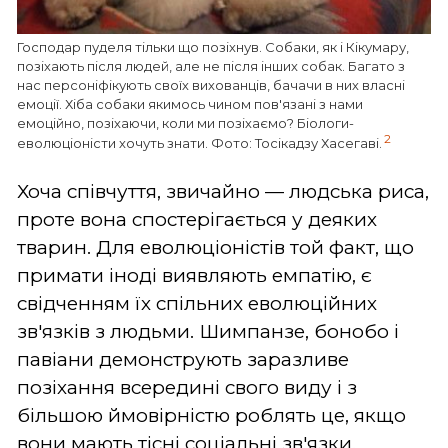
Господар пуделя тільки що позіхнув. Собаки, як і Кікумару,
позіхають після людей, але не після інших собак. Багато з
нас персоніфікують своїх вихованців, бачачи в них власні
емоції. Хіба собаки якимось чином пов'язані з нами
емоційно, позіхаючи, коли ми позіхаємо? Біологи-
2
еволюціоністи хочуть знати. Фото: Тосікадзу Хасегаві.
Хоча співчуття, звичайно — людська риса,
проте вона спостерігається у деяких
тварин. Для еволюціоністів той факт, що
примати іноді виявляють емпатію, є
свідченням їх спільних еволюційних
зв'язків з людьми.
Шимпанзе, бонобо і
павіани демонструють заразливе
позіхання всередині свого виду і з
більшою ймовірністю роблять це, якщо
вони мають тісні соціальні зв'язки.