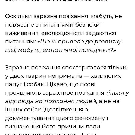
Оскільки заразне позіхання, мабуть, не
пов'язане з питаннями безпеки і
виживання, еволюціоністи задаються
питанням:
«Що ж привело до розвитку
цієї, мабуть, емпатичної поведінки?»
Заразне позіхання спостерігалося тільки
у двох тварин неприматів — хвилястих
папуг і собак. Цікаво, що псові
проявляють заразливе позіхання
тільки у
відповідь на позіхання людей
, а не на
інших собак. Дослідження з
документування цього феномену і
визначення його причини дали
суперечливі результати. Дехто