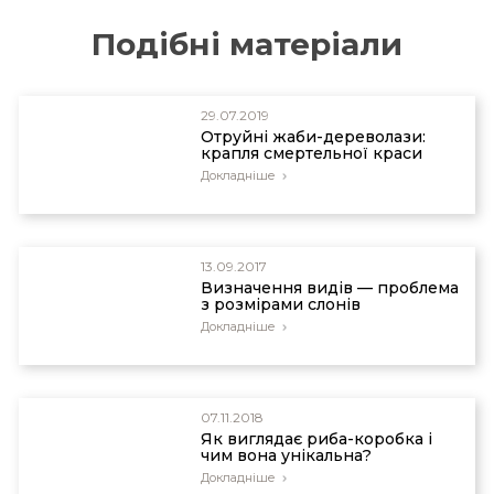
California, Berkeley, September 1, 2005,
http://greatergood.berkeley.edu/article/item/the_e
Подібні матеріали
Там же.
29.07.2019
Отруйні жаби-дереволази:
крапля смертельної краси
Докладніше
13.09.2017
Визначення видів — проблема
з розмірами слонів
Докладніше
07.11.2018
Як виглядає риба-коробка і
чим вона унікальна?
Докладніше